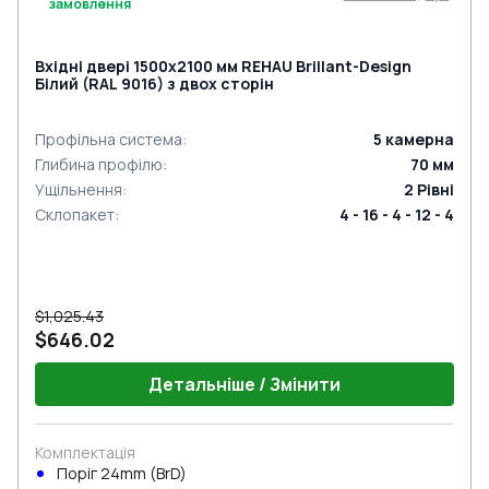
замовлення
Вхідні двері 1500x2100 мм REHAU Brillant-Design
Білий (RAL 9016) з двох сторін
Профільна система
:
5
камерна
Глибина профілю
:
70
мм
Ущільнення
:
2
Рівні
Склопакет
:
4 - 16 - 4 - 12 - 4
$1,025.43
$646.02
Детальніше / Змінити
Комплектація
Поріг 24mm (BrD)