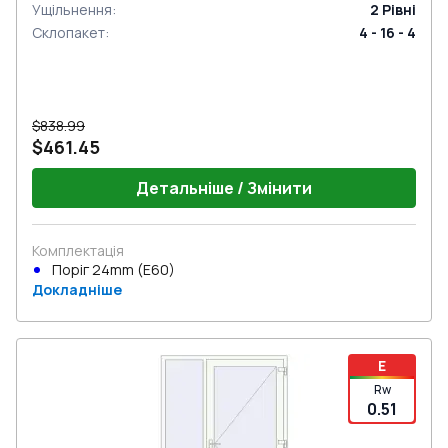
Ущільнення
:
2
Рівні
Склопакет
:
4 - 16 - 4
$838.99
$461.45
Детальніше / Змінити
Комплектація
Поріг 24mm (E60)
Докладніше
E
Rw
0.51