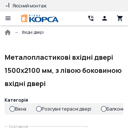
Якісний монтаж
Гарантія 10 ро
Головна
Вхідні двері
сторінка
Металопластикові вхідні двері
1500x2100 мм, з лівою боковиною
вхідні двері
Категорія
Вікна
Розсувні терасні двері
Балконні 
Сортування