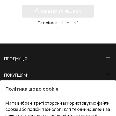
Показати більше
24
Сторінка
:
з
1
ПРОДУКЦІЯ:
Вікна
ПОКУПЦЯМ:
Двері
Про нас
Балкони
Політика щодо cookie
СЕРВІС ТА ОБЛУГОВУВАННЯ:
Акції
Тераси
Доставка і Оплата
Блог
Ми та вибрані треті сторони використовуємо файли
КОНТАКТИ
cookie або подібні технології для технічних цілей і, за
Гарантія та Сервіс
Адреса гіпермаркета
вашою згодою, для інших цілей, як зазначено в