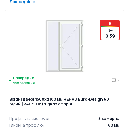
Докладніше
E
Rw
0.39
Попереднє
2
замовлення
Вхідні двері 1500x2100 мм REHAU Euro-Design 60
Білий (RAL 9016) з двох сторін
Профільна система
:
3
камерна
Глибина профілю
:
60
мм