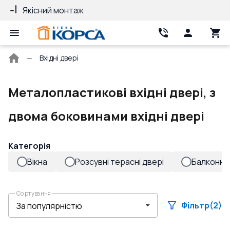
Якісний монтаж
Гарантія 10 ро
Головна
Вхідні двері
сторінка
Металопластикові вхідні двері, з
двома боковинами вхідні двері
Категорія
Вікна
Розсувні терасні двері
Балконні 
Сортування
Фільтр
(2)