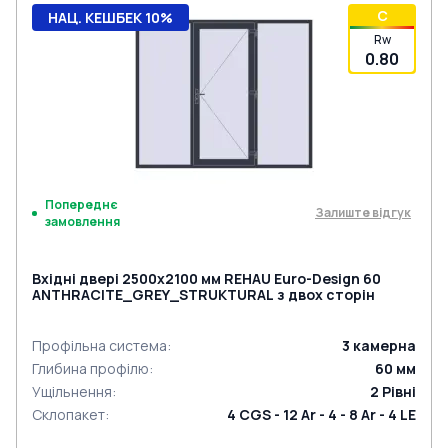
C
НАЦ. КЕШБЕК 10%
Rw
0.80
Попереднє
Залиште відгук
замовлення
Вхідні двері 2500x2100 мм REHAU Euro-Design 60
ANTHRACITE_GREY_STRUKTURAL з двох сторін
Профільна система
:
3
камерна
Глибина профілю
:
60
мм
Ущільнення
:
2
Рівні
Склопакет
:
4 CGS - 12 Ar - 4 - 8 Ar - 4 LE