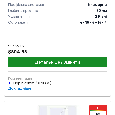
Профільна система
:
6
камерна
Глибина профілю
:
80
мм
Ущільнення
:
2
Рівні
Склопакет
:
4 - 16 - 4 - 14 - 4
$1,462.82
$804.55
Детальніше / Змінити
Комплектація
Поріг 20mm (SYNEGO)
Докладніше
E
Rw