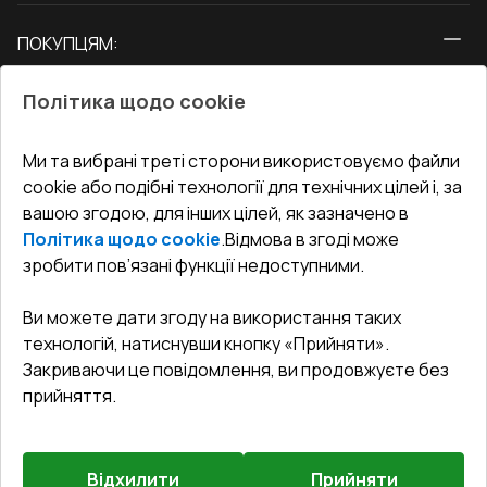
Вікна
ПОКУПЦЯМ:
Двері
Про нас
Балкони
Політика щодо cookie
СЕРВІС ТА ОБЛУГОВУВАННЯ:
Акції
Тераси
Доставка і Оплата
Блог
Ми та вибрані треті сторони використовуємо файли
КОНТАКТИ
cookie або подібні технології для технічних цілей і, за
Гарантія та Сервіс
Адреса гіпермаркета
вашою згодою, для інших цілей, як зазначено в
Офіс
:
Україна, м. Вінниця, вул. Келецька 60 кв. 61
Повернення товару
Як правильно заміряти вікна
Політика щодо cookie
.
Відмова в згоді може
Договір публічної оферти
undefined(undefined)
зробити пов’язані функції недоступними.
Співпраця з нами
i.mgr3@korsa.ua
Ви можете дати згоду на використання таких
технологій, натиснувши кнопку «Прийняти».
Закриваючи це повідомлення, ви продовжуєте без
прийняття.
Відхилити
Прийняти
©
2026
.
Всі права захищені
.