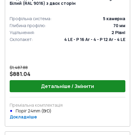
Білий (RAL 9016) з двох сторін
Профільна система
:
5
камерна
Глибина профілю
:
70
мм
Ущільнення
:
2
Рівні
Склопакет
:
4 LE - P 16 Ar - 4 - P 12 Ar - 4 LE
$1,487.88
$881.04
Детальніше / Змінити
Преміальна комплектація
Поріг 24mm (BrD)
Докладніше