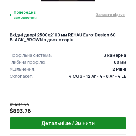
Попереднє
Залиште відгук
замовлення
Вхідні двері 2500x2100 мм REHAU Euro-Design 60
BLACK_BROWN з двох сторін
Профільна система
:
3
камерна
Глибина профілю
:
60
мм
Ущільнення
:
2
Рівні
Склопакет
:
4 CGS - 12 Ar - 4 - 8 Ar - 4 LE
$1,504.44
$893.76
Детальніше / Змінити