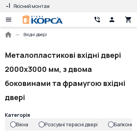
Якісний монтаж
Гарантія 10 ро
Головна
Вхідні двері
сторінка
Металопластикові вхідні двері
2000x3000 мм, з двома
боковинами та фрамугою вхідні
двері
Категорія
Вікна
Розсувні терасні двері
Балконні 