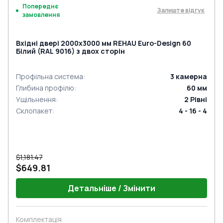
Попереднє
Залиште відгук
замовлення
Вхідні двері 2000x3000 мм REHAU Euro-Design 60
Білий (RAL 9016) з двох сторін
Профільна система
:
3
камерна
Глибина профілю
:
60
мм
Ущільнення
:
2
Рівні
Склопакет
:
4 - 16 - 4
$1,181.47
$649.81
Детальніше / Змінити
Комплектація