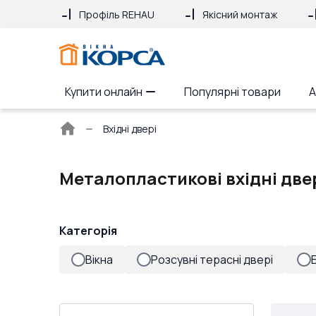
Профіль REHAU
Якісний монтаж
Купити онлайн
Популярні товари
А
Головна
Вхідні двері
сторінка
Металопластикові вхідні двер
Категорія
Вікна
Розсувні терасні двері