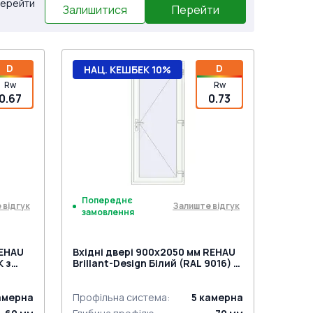
 Перейти
Залишитися
Перейти
D
D
НАЦ. КЕШБЕК 10%
Rw
Rw
0.67
0.73
Попереднє
 відгук
Залиште відгук
замовлення
REHAU
Вхідні двері 900x2050 мм REHAU
K з
Brillant-Design Білий (RAL 9016) з
двох сторін
амерна
Профільна система
:
5
камерна