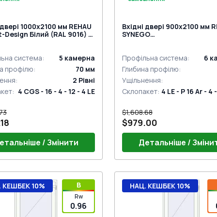
 двері 1000x2100 мм REHAU
Вхідні двері 900x2100 мм 
nt-Design Білий (RAL 9016) з
SYNEGO
торін
ANTHRACITE_GREY_STRUK
з двох сторін
ьна система
:
5
камерна
Профільна система
:
6
к
а профілю
:
70
мм
Глибина профілю
:
ення
:
2
Рівні
Ущільнення
:
акет
:
4 CGS - 16 - 4 - 12 - 4 LE
Склопакет
:
4 LE - P 16 Ar - 4 
.73
$1,608.68
18
$979.00
етальніше / Змінити
Детальніше / Зміни
г 24mm (BrD)
Поріг 20mm (SYNEGO)
B
. КЕШБЕК 10%
НАЦ. КЕШБЕК 10%
ний гарнітур HOPPE Liege
Дверний гарнітур BLAUGEL
Rw
й)
на петля Dr.Hahn KTV 15-20
(нержавіюча сталь)
Дверна петля Dr.Hahn KTV 
0.96
(Е60;BrD)
к на три точки (WILKA КРЮК;
біла (Synego)
Замок на три точки (SECUR