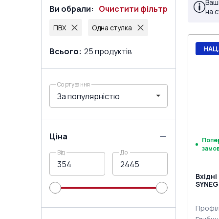
Ваш
Ви обрали
:
Очистити фільтр
на 
ПВХ
Одна стулка
НАЦ
Всього
:
25
продуктів
Сортування
Ціна
Попе
замо
Від
До
Вхідні
SYNEGO
сторі
Профіл