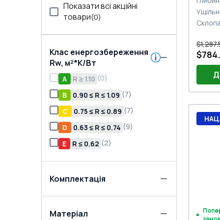
Глибин
Показати всі акційні
Ущільн
товари
(
0
)
Склоп
$1,287.
Клас енергозбереження
$784
Rw, м²*K/Вт
Д
(
0
)
A
R ≥ 1.10
(
7
)
B
0.90 ≤ R ≤ 1.09
(
7
)
C
0.75 ≤ R ≤ 0.89
Порі
НАЦ
Двер
(
9
)
D
0.63 ≤ R ≤ 0.74
(біли
Двер
(
2
)
E
R ≤ 0.62
біла 
Замо
AUTO
Комплектація
Попе
Матеріал
замо