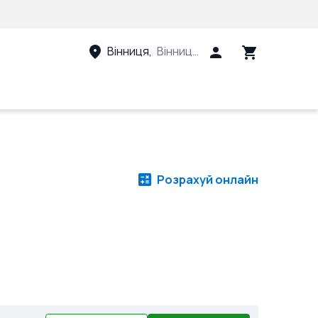
Вінниця
,
Вінницький район, Вінницька 
Розрахуй онлайн