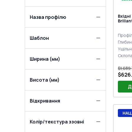
Вхідні
Назва профілю
Brilla
двох с
Профіл
Шаблон
Глибин
Ущільн
Склоп
Ширина (мм)
$1,039
$626.
Висота (мм)
Д
Відкривання
Порі
НАЦ
Двер
Колір/текстура ззовні
(біли
Двер
біла 
Замо