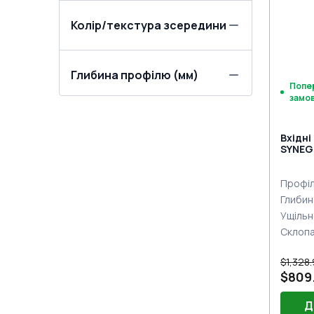
приві
Колір/текстура зсередини
Глибина профілю (мм)
Попе
замо
Вхідні
SYNEGO
сторі
Профіл
Глибин
Ущільн
Склоп
$1,328
$809
Д