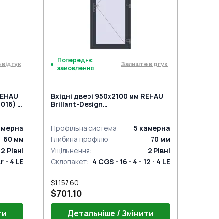
учку
AUTOMATIC) під нажимну ручку
Попереднє
 відгук
Залиште відгук
замовлення
REHAU
Вхідні двері 950x2100 мм REHAU
016) з
Brillant-Design
ANTHRACITE_GREY_STRUKTURAL
з двох сторін
амерна
Профільна система
:
5
камерна
60
мм
Глибина профілю
:
70
мм
2
Рівні
Ущільнення
:
2
Рівні
Ar - 4 LE
Склопакет
:
4 CGS - 16 - 4 - 12 - 4 LE
$1,157.60
$701.10
ти
Детальніше / Змінити