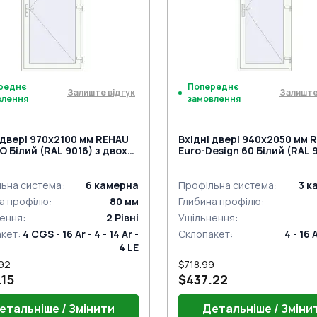
д від ручки) під нажимну ручку
AUTOMATIC) під нажимну р
реднє
Попереднє
Залиште відгук
Залиште
влення
замовлення
 двері 970x2100 мм REHAU
Вхідні двері 940x2050 мм 
 Білий (RAL 9016) з двох
Euro-Design 60 Білий (RAL 9
н
двох сторін
ьна система
:
6
камерна
Профільна система
:
3
к
а профілю
:
80
мм
Глибина профілю
:
ення
:
2
Рівні
Ущільнення
:
акет
:
4 CGS - 16 Ar - 4 - 14 Ar -
Склопакет
:
4 - 16 
4 LE
.92
$718.99
.15
$437.22
етальніше / Змінити
Детальніше / Зміни