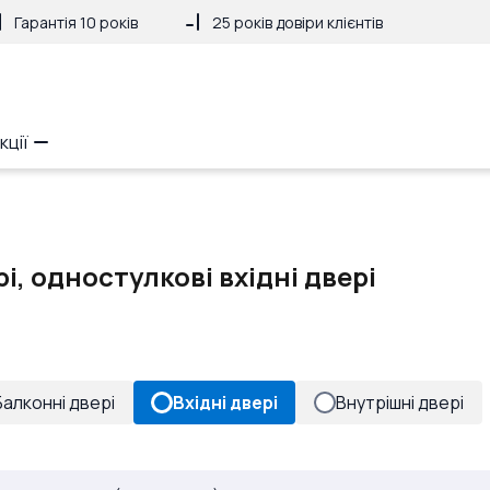
Гарантія 10 років
25 років довіри клієнтів
кції
і, одностулкові вхідні двері
Балконні двері
Вхідні двері
Внутрішні двері