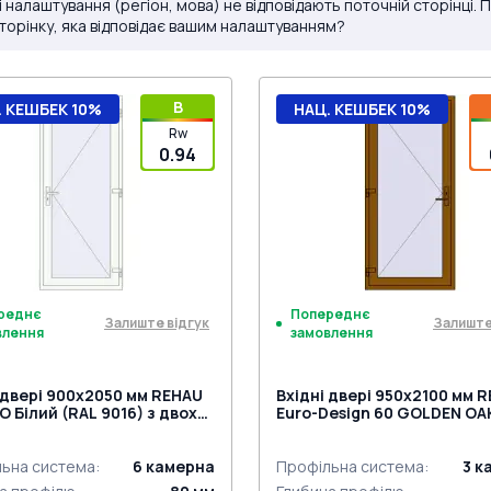
і налаштування (регіон, мова) не відповідають поточній сторінці.
сторінку, яка відповідає вашим налаштуванням?
B
. КЕШБЕК 10%
НАЦ. КЕШБЕК 10%
Rw
0.94
реднє
Попереднє
Залиште відгук
Залиште
влення
замовлення
 двері 900x2050 мм REHAU
Вхідні двері 950x2100 мм 
 Білий (RAL 9016) з двох
Euro-Design 60 GOLDEN OA
н
двох сторін
ьна система
:
6
камерна
Профільна система
:
3
к