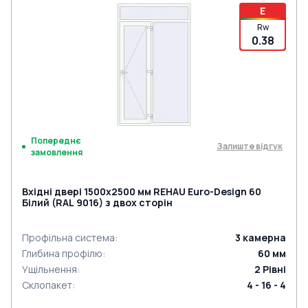
E
Rw
0.38
Попереднє
Залиште відгук
замовлення
Вхідні двері 1500x2500 мм REHAU Euro-Design 60
Білий (RAL 9016) з двох сторін
Профільна система
:
3
камерна
Глибина профілю
:
60
мм
Ущільнення
:
2
Рівні
Склопакет
:
4 - 16 - 4