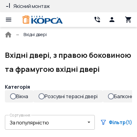
Якісний монтаж
Гарантія 10 ро
Головна
Вхідні двері
сторінка
Вхідні двері, з правою боковиною
та фрамугою вхідні двері
Категорія
Вікна
Розсувні терасні двері
Балконні 
Сортування
Фільтр
(1)