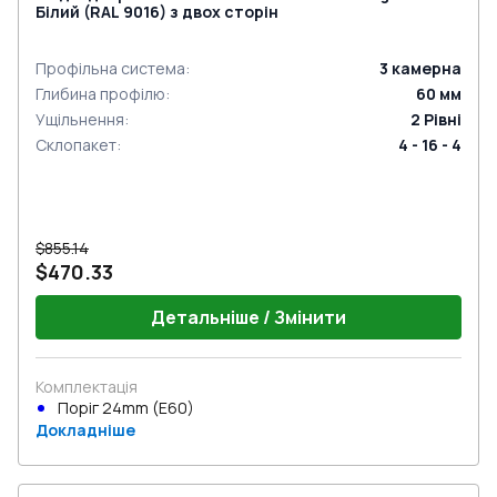
Білий (RAL 9016) з двох сторін
Профільна система
:
3
камерна
Глибина профілю
:
60
мм
Ущільнення
:
2
Рівні
Склопакет
:
4 - 16 - 4
$855.14
$470.33
Детальніше / Змінити
Комплектація
Поріг 24mm (E60)
Докладніше