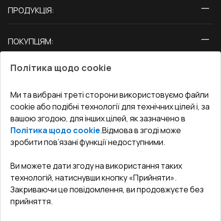
ПРОДУКЦІЯ:
Вікна
ПОКУПЦЯМ:
Двері
Про нас
Балкони
Політика щодо cookie
СЕРВІС ТА ОБЛУГОВУВАННЯ:
Акції
Тераси
Доставка і Оплата
Блог
Ми та вибрані треті сторони використовуємо файли
КОНТАКТИ
cookie або подібні технології для технічних цілей і, за
Гарантія та Сервіс
Адреса гіпермаркета
вашою згодою, для інших цілей, як зазначено в
Офіс
:
Україна, м. Вінниця, вул. Келецька 60 кв. 61
Повернення товару
Як правильно заміряти вікна
Політика щодо cookie
.
Відмова в згоді може
Договір публічної оферти
undefined(undefined)
зробити пов’язані функції недоступними.
Співпраця з нами
i.mgr3@korsa.ua
Ви можете дати згоду на використання таких
технологій, натиснувши кнопку «Прийняти».
Закриваючи це повідомлення, ви продовжуєте без
прийняття.