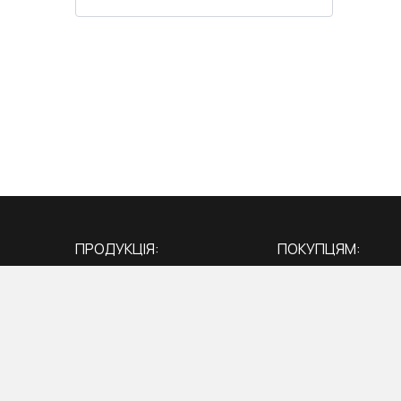
ПРОДУКЦІЯ:
ПОКУПЦЯМ:
Вікна
Про нас
Двері
Акції
Балкони
Блог
Тераси
Адреса гіпермар
Як правильно замі