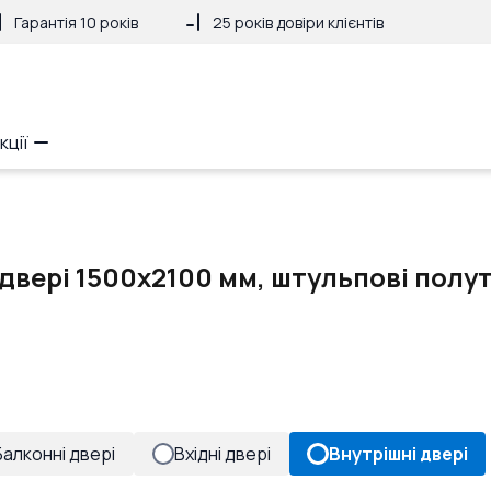
Гарантія 10 років
25 років довіри клієнтів
кції
двері 1500x2100 мм, штульпові полут
Балконні двері
Вхідні двері
Внутрішні двері