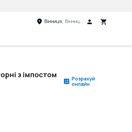
Вінниця
,
Вінницький район, Вінницька 
орні з імпостом
Розрахуй
онлайн