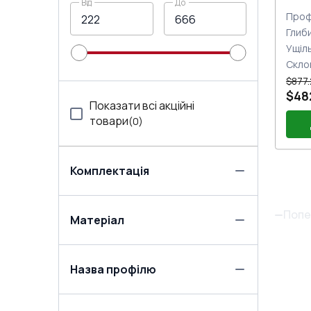
Від
До
Проф
Глиб
Ущіл
Скло
$877
$48
Показати всі акційні
товари
(
0
)
Комплектація
По
Две
Пет
Попе
Матеріал
Зам
під
Назва профілю