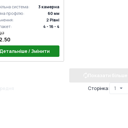
ільна система
:
3
камерна
ина профілю
:
60
мм
ьнення
:
2
Рівні
пакет
:
4 - 16 - 4
.27
2.50
Детальніше / Змінити
Показати більше
ріг 24mm (E60)
рний гарнітур GU (білий)
лі віконні комплект
редня
Сторінка
:
ок на одну точку (ECONOMY)
 нажимну ручку