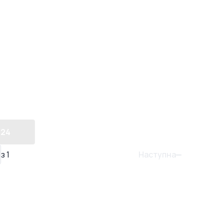
24
Наступна
з
1