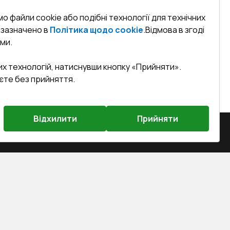
о файли cookie або подібні технології для технічних
к зазначено в
Політика щодо cookie
.
Відмова в згоді
ми.
их технологій, натиснувши кнопку «Прийняти».
єте без прийняття.
Відхилити
Прийняти
на, м. Вінниця, вул. Келецька 60 кв.
efined)
sa.ua