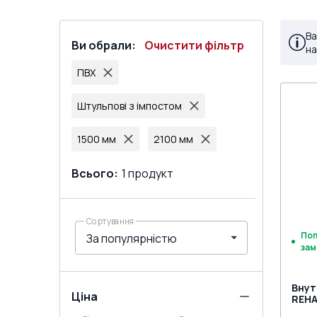
Ва
Ви обрали
:
Очистити фільтр
на
ПВХ
Штульпові з імпостом
1500 мм
2100 мм
Всього
:
1
продукт
Сортування
По
зам
Внут
Ціна
REHA
двох