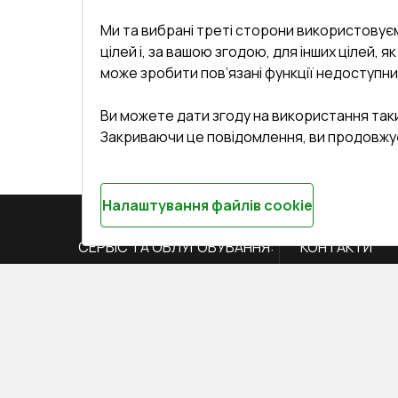
Ми та вибрані треті сторони використовуєм
цілей і, за вашою згодою, для інших цілей, я
може зробити пов’язані функції недоступни
Ви можете дати згоду на використання так
Закриваючи це повідомлення, ви продовжу
Налаштування файлів cookie
СЕРВІС ТА ОБЛУГОВУВАННЯ:
КОНТАКТИ
Доставка і Оплата
Офіс
:
Украї
61
Гарантія та Сервіс
Повернення товару
undefined(und
кета
Договір публічної оферти
i.mgr3@kor
ряти вікна
Співпраця з нами