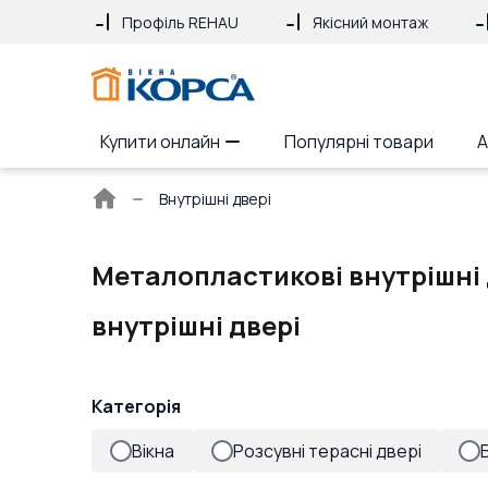
Профіль REHAU
Якісний монтаж
Купити онлайн
Популярні товари
А
Головна
Внутрішні двері
сторінка
Металопластикові внутрішні 
внутрішні двері
Категорія
Вікна
Розсувні терасні двері