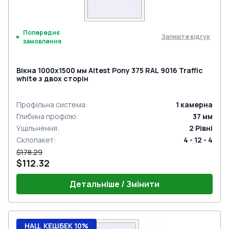
Попереднє
Залиште відгук
замовлення
Вікна 1000x1500 мм Altest Pony 375 RAL 9016 Traffic
white з двох сторін
Профільна система
:
1
камерна
Глибина профілю
:
37
мм
Ущільнення
:
2
Рівні
Склопакет
:
4 - 12 - 4
$178.29
$112.32
Детальніше / Змінити
НАЦ. КЕШБЕК 10%