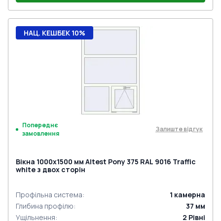
НАЦ. КЕШБЕК 10%
Попереднє
Залиште відгук
замовлення
Вікна 1000x1500 мм Altest Pony 375 RAL 9016 Traffic
white з двох сторін
Профільна система
:
1
камерна
Глибина профілю
:
37
мм
Ущільнення
:
2
Рівні