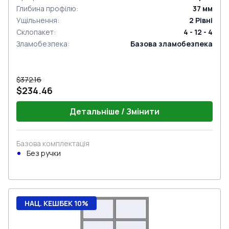
Глибина профілю
:
37
мм
Ущільнення
:
2
Рівні
Склопакет
:
4 - 12 - 4
Зламобезпека
:
Базова зламобезпека
$372.16
$234.46
Детальніше / Змінити
Базова комплектація
Без ручки
НАЦ. КЕШБЕК 10%