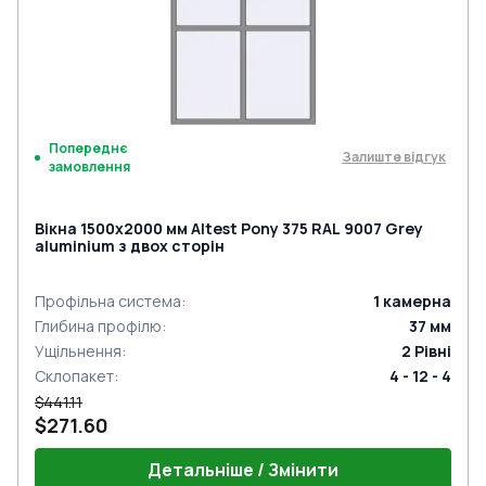
Попереднє
Залиште відгук
замовлення
Вікна 1500x2000 мм Altest Pony 375 RAL 9007 Grey
aluminium з двох сторін
Профільна система
:
1
камерна
Глибина профілю
:
37
мм
Ущільнення
:
2
Рівні
Склопакет
:
4 - 12 - 4
$441.11
$271.60
Детальніше / Змінити