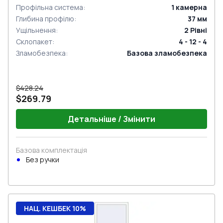
Профільна система
:
1
камерна
Глибина профілю
:
37
мм
Ущільнення
:
2
Рівні
Склопакет
:
4 - 12 - 4
Зламобезпека
:
Базова зламобезпека
$428.24
$269.79
Детальніше / Змінити
Базова комплектація
Без ручки
НАЦ. КЕШБЕК 10%