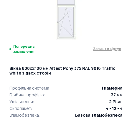
Попереднє
Залиште відгук
замовлення
Вікна 800x2100 мм Altest Pony 375 RAL 9016 Traffic
white з двох сторін
Профільна система
:
1
камерна
Глибина профілю
:
37
мм
Ущільнення
:
2
Рівні
Склопакет
:
4 - 12 - 4
Зламобезпека
:
Базова зламобезпека