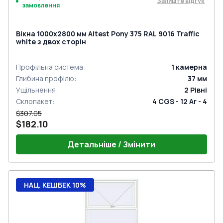
Залиште відгук
замовлення
Вікна 1000x2800 мм Altest Pony 375 RAL 9016 Traffic
white з двох сторін
Профільна система
:
1
камерна
Глибина профілю
:
37
мм
Ущільнення
:
2
Рівні
Склопакет
:
4 CGS - 12 Ar - 4
$307.05
$182.10
Детальніше / Змінити
НАЦ. КЕШБЕК 10%