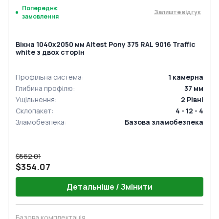
Попереднє
Залиште відгук
замовлення
Вікна 1040x2050 мм Altest Pony 375 RAL 9016 Traffic
white з двох сторін
Профільна система
:
1
камерна
Глибина профілю
:
37
мм
Ущільнення
:
2
Рівні
Склопакет
:
4 - 12 - 4
Зламобезпека
:
Базова зламобезпека
$562.01
$354.07
Детальніше / Змінити
Базова комплектація