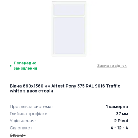
Попереднє
Залиште відгук
замовлення
Вікна 860x1360 мм Altest Pony 375 RAL 9016 Traffic
white з двох сторін
Профільна система
:
1
камерна
Глибина профілю
:
37
мм
Ущільнення
:
2
Рівні
Склопакет
:
4 - 12 - 4
$156.27