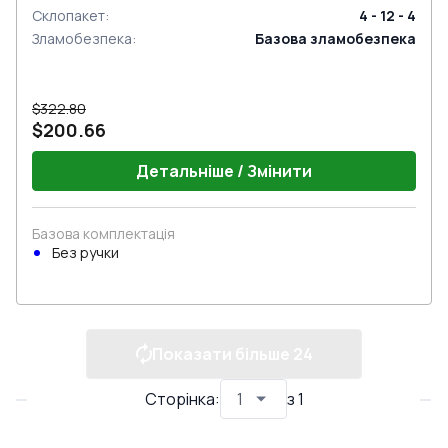
Склопакет
:
4 - 12 - 4
Зламобезпека
:
Базова зламобезпека
$322.80
$200.66
Детальніше / Змінити
Базова комплектація
Без ручки
Показати більше
24
Сторінка
:
з
1