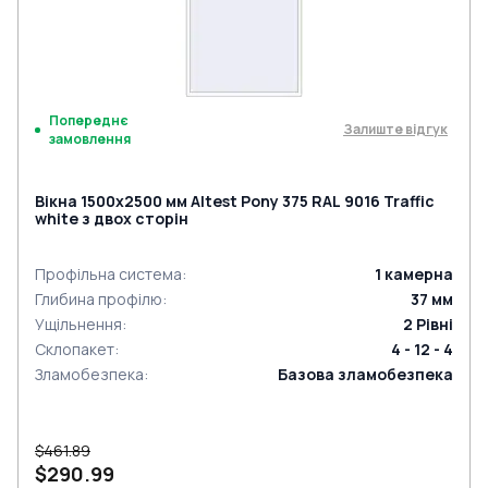
Попереднє
Залиште відгук
замовлення
Вікна 1500x2500 мм Altest Pony 375 RAL 9016 Traffic
white з двох сторін
Профільна система
:
1
камерна
Глибина профілю
:
37
мм
Ущільнення
:
2
Рівні
Склопакет
:
4 - 12 - 4
Зламобезпека
:
Базова зламобезпека
$461.89
$290.99