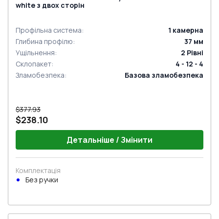
white з двох сторін
Профільна система
:
1
камерна
Глибина профілю
:
37
мм
Ущільнення
:
2
Рівні
Склопакет
:
4 - 12 - 4
Зламобезпека
:
Базова зламобезпека
$377.93
$238.10
Детальніше / Змінити
Комплектація
Без ручки