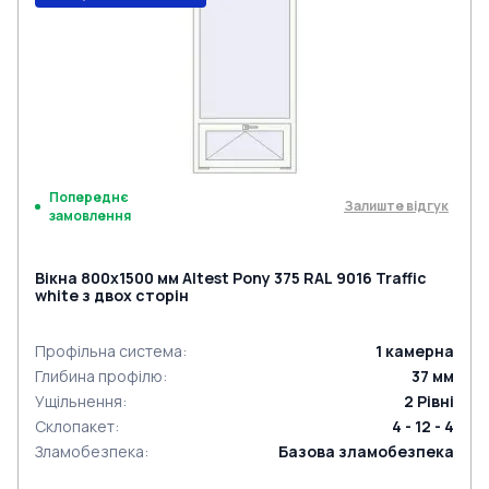
Попереднє
Залиште відгук
замовлення
Вікна 800x1500 мм Altest Pony 375 RAL 9016 Traffic
white з двох сторін
Профільна система
:
1
камерна
Глибина профілю
:
37
мм
Ущільнення
:
2
Рівні
Склопакет
:
4 - 12 - 4
Зламобезпека
:
Базова зламобезпека