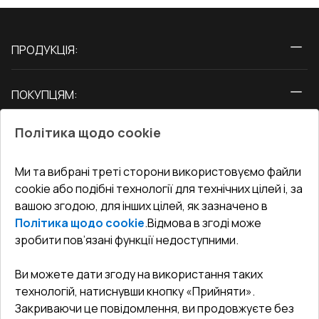
ПРОДУКЦІЯ:
Вікна
ПОКУПЦЯМ:
Двері
Про нас
Балкони
Політика щодо cookie
СЕРВІС ТА ОБЛУГОВУВАННЯ:
Акції
Тераси
Доставка і Оплата
Блог
Ми та вибрані треті сторони використовуємо файли
КОНТАКТИ
cookie або подібні технології для технічних цілей і, за
Гарантія та Сервіс
Адреса гіпермаркета
вашою згодою, для інших цілей, як зазначено в
Офіс
:
Україна, м. Вінниця, вул. Келецька 60 кв. 61
Повернення товару
Як правильно заміряти вікна
Політика щодо cookie
.
Відмова в згоді може
Договір публічної оферти
undefined(undefined)
зробити пов’язані функції недоступними.
Співпраця з нами
i.mgr3@korsa.ua
Ви можете дати згоду на використання таких
технологій, натиснувши кнопку «Прийняти».
Закриваючи це повідомлення, ви продовжуєте без