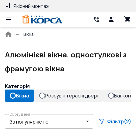
Якісний монтаж
Гарантія 10 ро
Головна
Вікна
сторінка
Алюмінієві вікна, одностулкові з
фрамугою вікна
Категорія
Вікна
Розсувні терасні двері
Балконні 
Сортування
Фільтр
(2)