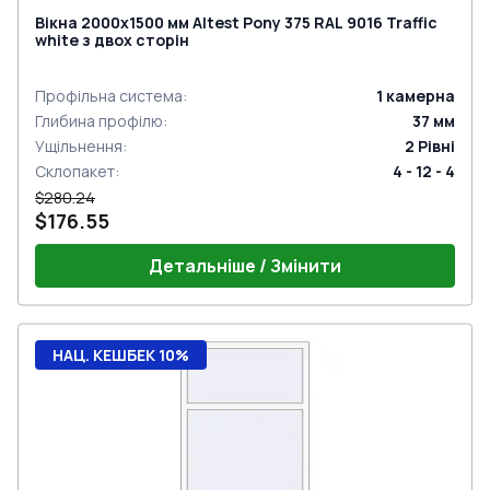
Вікна 2000x1500 мм Altest Pony 375 RAL 9016 Traffic
white з двох сторін
Профільна система
:
1
камерна
Глибина профілю
:
37
мм
Ущільнення
:
2
Рівні
Склопакет
:
4 - 12 - 4
$280.24
$176.55
Детальніше / Змінити
НАЦ. КЕШБЕК 10%