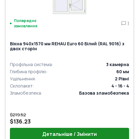
Попереднє
1
замовлення
Вікна 940x1570 мм REHAU Euro 60 Білий (RAL 9016) з
двох сторін
Профільна система
:
3
камерна
Глибина профілю
:
60
мм
Ущільнення
:
2
Рівні
Склопакет
:
4 - 16 - 4
Зламобезпека
:
Базова зламобезпека
$219.52
$136.23
Детальніше / Змінити