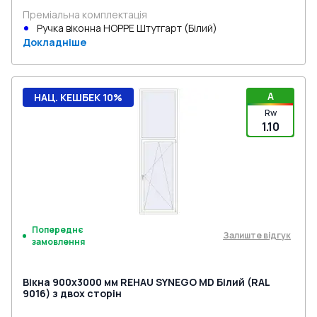
Преміальна комплектація
Ручка віконна HOPPE Штутгарт (Білий)
Докладніше
A
НАЦ. КЕШБЕК 10%
Rw
1.10
Попереднє
Залиште відгук
замовлення
Вікна 900x3000 мм REHAU SYNEGO MD Білий (RAL
9016) з двох сторін