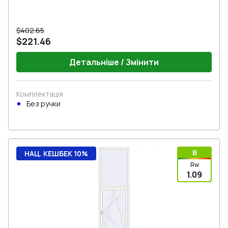
$402.65
$221.46
Детальніше / Змінити
Комплектація
Без ручки
B
НАЦ. КЕШБЕК 10%
Rw
1.09