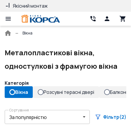
Якісний монтаж
Гарантія 10 ро
Головна
Вікна
сторінка
Металопластикові вікна,
одностулкові з фрамугою вікна
Категорія
Вікна
Розсувні терасні двері
Балконні 
Сортування
Фільтр
(2)