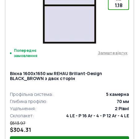
1.18
Попереднє
Залиште відгук
замовлення
Вікна 1600x1650 мм REHAU Brillant-Design
BLACK_BROWN з двох сторін
Профільна система
:
5
камерна
Глибина профілю
:
70
мм
Ущільнення
:
2
Рівні
Склопакет
:
4 LE - P 16 Ar - 4 - P 12 Ar - 4 LE
$513.97
$304.31