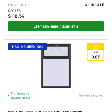
Склопакет
:
4 - 16 - 4 LE
$201.36
$118.54
Детальніше / Змінити
C
НАЦ. КЕШБЕК 10%
Rw
0.83
Попереднє
Залиште відгук
замовлення
Вікна 1000x1500 мм REHAU Brillant-Design