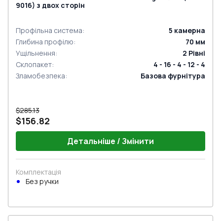
9016) з двох сторін
Профільна система
:
5
камерна
Глибина профілю
:
70
мм
Ущільнення
:
2
Рівні
Склопакет
:
4 - 16 - 4 - 12 - 4
Зламобезпека
:
Базова фурнітура
$285.13
$156.82
Детальніше / Змінити
Комплектація
Без ручки