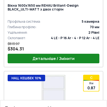
Вікна 1600x1650 мм REHAU Brillant-Design
BLACK_ULTI-MATT з двох сторін
Профільна система
:
5
камерна
Глибина профілю
:
70
мм
Ущільнення
:
2
Рівні
Склопакет
:
4 LE - P 16 Ar - 4 - P 12 Ar - 4 LE
$513.97
$304.31
Детальніше / Змінити
C
НАЦ. КЕШБЕК 10%
Rw
0.87