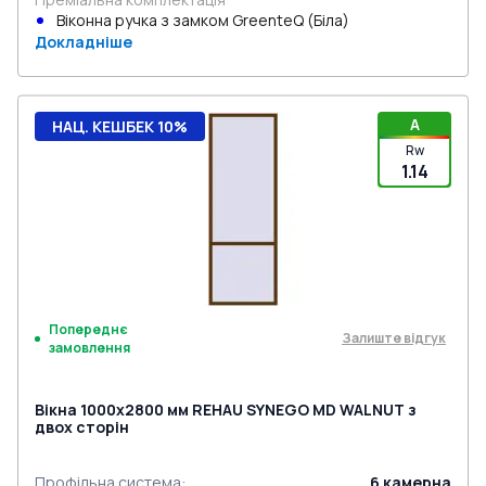
Віконна ручка з замком GreenteQ (Біла)
Докладніше
A
НАЦ. КЕШБЕК 10%
Rw
1.14
Попереднє
Залиште відгук
замовлення
Вікна 1000x2800 мм REHAU SYNEGO MD WALNUT з
двох сторін
Профільна система
:
6
камерна