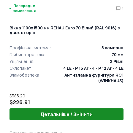
Попереднє
1
замовлення
Вікна 1100x1500 мм REHAU Euro 70 Білий (RAL 9016) з
двох сторін
Профільна система
:
5
камерна
Глибина профілю
:
70
мм
Ущільнення
:
2
Рівні
Склопакет
:
4 LE - P 16 Ar - 4 - P 12 Ar - 4 LE
Зламобезпека
:
Антизламна фурнітура RC1
(WINKHAUS)
$385.20
$226.91
Детальніше / Змінити
Преміальна комплектація