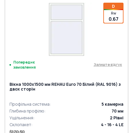
D
Rw
0.67
Попереднє
Залиште відгук
замовлення
Вікна 1000x1500 мм REHAU Euro 70 Білий (RAL 9016) з
двох сторін
Профільна система
:
5
камерна
Глибина профілю
:
70
мм
Ущільнення
:
2
Рівні
Склопакет
:
4 - 16 - 4 LE
$170.30