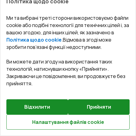
Політика щодо cookie
Ми та вибрані треті сторони використовуємо файли
Попереднє
Залиште відгук
cookie або подібні технології для технічних цілей і, за
замовлення
вашою згодою, для інших цілей, як зазначено в
Політика щодо cookie
.
Відмова в згоді може
Вікна 1050x1900 мм REHAU Euro 70 Білий (RAL 9016) з
зробити пов’язані функції недоступними.
двох сторін
Ви можете дати згоду на використання таких
Профільна система
:
5
камерна
технологій, натиснувши кнопку «Прийняти».
Глибина профілю
:
70
мм
Закриваючи це повідомлення, ви продовжуєте без
Ущільнення
:
2
Рівні
прийняття.
Склопакет
:
4 LE - 16 - 4 - 12 - 4 LE
$261.21
$152.28
Відхилити
Прийняти
Детальніше / Змінити
Налаштування файлів cookie
Розрахуй онлайн
D
НАЦ. КЕШБЕК 10%