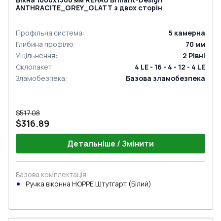
ANTHRACITE_GREY_GLATT з двох сторін
Профільна система
:
5
камерна
Глибина профілю
:
70
мм
Ущільнення
:
2
Рівні
Склопакет
:
4 LE - 16 - 4 - 12 - 4 LE
Зламобезпека
:
Базова зламобезпека
$517.08
$316.89
Детальніше / Змінити
Базова комплектація
Ручка віконна HOPPE Штутгарт (Білий)