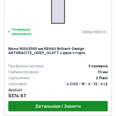
Попереднє
Залиште відгук
замовлення
Вікна 900x3000 мм REHAU Brillant-Design
ANTHRACITE_GREY_GLATT з двох сторін
Профільна система
:
5
камерна
Глибина профілю
:
70
мм
Ущільнення
:
2
Рівні
Склопакет
:
4 CGS - 16 - 4 - 12 - 4 LE
$625.07
$374.67
Детальніше / Змінити