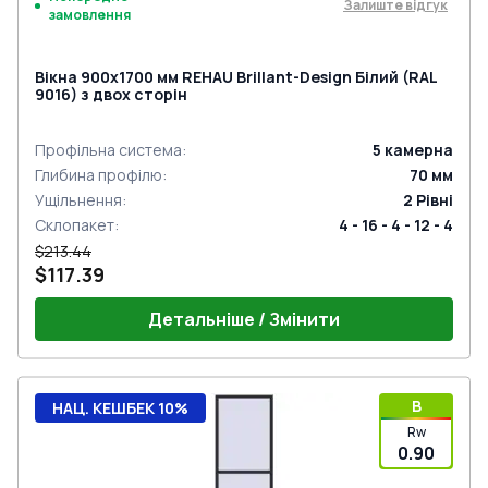
Залиште відгук
замовлення
Вікна 900x1700 мм REHAU Brillant-Design Білий (RAL
9016) з двох сторін
Профільна система
:
5
камерна
Глибина профілю
:
70
мм
Ущільнення
:
2
Рівні
Склопакет
:
4 - 16 - 4 - 12 - 4
$213.44
$117.39
Детальніше / Змінити
B
НАЦ. КЕШБЕК 10%
Rw
0.90