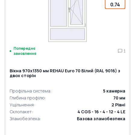
0.74
Попереднє
1
замовлення
Вікна 970x1350 мм REHAU Euro 70 Білий (RAL 9016) з
двох сторін
Профільна система
:
5
камерна
Глибина профілю
:
70
мм
Ущільнення
:
2
Рівні
Склопакет
:
4 CGS - 16 - 4 - 12 - 4 LE
Зламобезпека
:
Базова зламобезпека