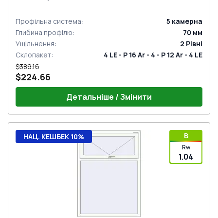
Профільна система
:
5
камерна
Глибина профілю
:
70
мм
Ущільнення
:
2
Рівні
Склопакет
:
4 LE - P 16 Ar - 4 - P 12 Ar - 4 LE
$389.16
$224.66
Детальніше / Змінити
B
НАЦ. КЕШБЕК 10%
Rw
1.04