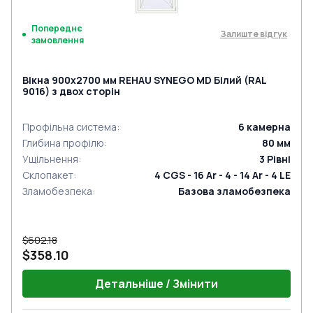
Попереднє
Залиште відгук
замовлення
Вікна 900x2700 мм REHAU SYNEGO MD Білий (RAL
9016) з двох сторін
Профільна система
:
6
камерна
Глибина профілю
:
80
мм
Ущільнення
:
3
Рівні
Склопакет
:
4 CGS - 16 Ar - 4 - 14 Ar - 4 LE
Зламобезпека
:
Базова зламобезпека
$602.18
$358.10
Детальніше / Змінити