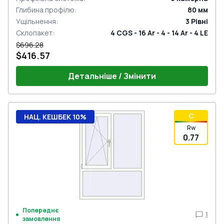
Глибина профілю
:
80
мм
Ущільнення
:
3
Рівні
Склопакет
:
4 CGS - 16 Ar - 4 - 14 Ar - 4 LE
$696.28
$416.57
Детальніше / Змінити
C
НАЦ. КЕШБЕК 10%
Rw
0.77
Попереднє
1
замовлення