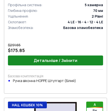
Профільна система
:
5
камерна
Глибина профілю
:
70
мм
Ущільнення
:
2
Рівні
Склопакет
:
4 LE - 16 - 4 - 12 - 4 LE
Зламобезпека
:
Базова зламобезпека
$291.65
$175.85
Детальніше / Змінити
Базова комплектація
Ручка віконна HOPPE Штутгарт (Білий)
A
НАЦ. КЕШБЕК 10%
Rw