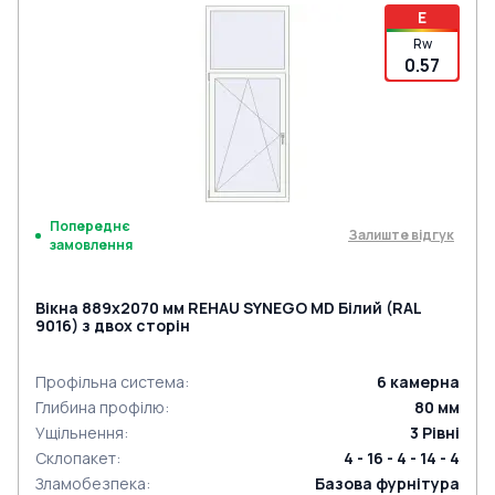
E
Rw
0.57
Попереднє
Залиште відгук
замовлення
Вікна 889x2070 мм REHAU SYNEGO MD Білий (RAL
9016) з двох сторін
Профільна система
:
6
камерна
Глибина профілю
:
80
мм
Ущільнення
:
3
Рівні
Склопакет
:
4 - 16 - 4 - 14 - 4
Зламобезпека
:
Базова фурнітура