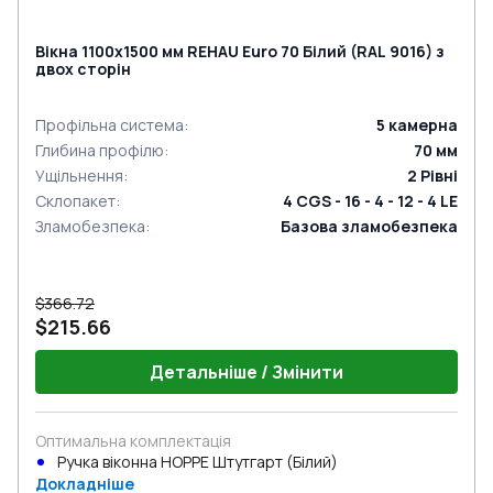
Вікна 1100x1500 мм REHAU Euro 70 Білий (RAL 9016) з
двох сторін
Профільна система
:
5
камерна
Глибина профілю
:
70
мм
Ущільнення
:
2
Рівні
Склопакет
:
4 CGS - 16 - 4 - 12 - 4 LE
Зламобезпека
:
Базова зламобезпека
$366.72
$215.66
Детальніше / Змінити
Оптимальна комплектація
Ручка віконна HOPPE Штутгарт (Білий)
Докладніше