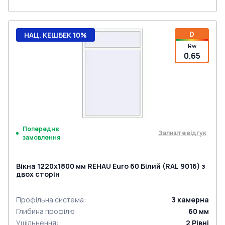
D
НАЦ. КЕШБЕК 10%
Rw
0.65
Попереднє
Залиште відгук
замовлення
Вікна 1220x1800 мм REHAU Euro 60 Білий (RAL 9016) з
двох сторін
Профільна система
:
3
камерна
Глибина профілю
:
60
мм
Ущільнення
:
2
Рівні