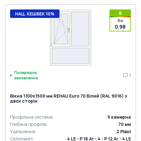
B
НАЦ. КЕШБЕК 10%
Rw
0.98
Попереднє
1
замовлення
Вікна 1100x1500 мм REHAU Euro 70 Білий (RAL 9016) з
двох сторін
Профільна система
:
5
камерна
Глибина профілю
:
70
мм
Ущільнення
:
2
Рівні
Склопакет
:
4 LE - P 16 Ar - 4 - P 12 Ar - 4 LE