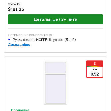
$324.12
$191.25
Детальніше / Змінити
Оптимальна комплектація
Ручка віконна HOPPE Штутгарт (Білий)
Докладніше
E
Rw
0.52
Попереднє