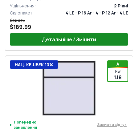
Ущільнення
:
2
Рівні
Склопакет
:
4 LE - P 16 Ar - 4 - P 12 Ar - 4 LE
$320.15
$189.99
Детальніше / Змінити
A
НАЦ. КЕШБЕК 10%
Rw
1.18
Попереднє
Залиште відгук
замовлення