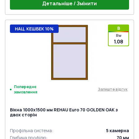
Детальніше / Змінити
B
НАЦ. КЕШБЕК 10%
Rw
1.08
Попереднє
Залиште відгук
замовлення
Вікна 1000x1500 мм REHAU Euro 70 GOLDEN OAK з
двох сторін
Профільна система
:
5
камерна
Глибина профілю
:
70
мм