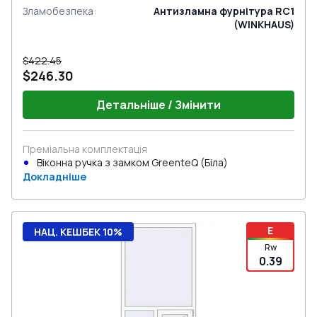
Зламобезпека
:
Антизламна фурнітура RC1
(WINKHAUS)
$422.45
$246.30
Детальніше / Змінити
Преміальна комплектація
Віконна ручка з замком GreenteQ (Біла)
Докладніше
E
НАЦ. КЕШБЕК 10%
Rw
0.39