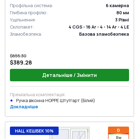
Профільна система
:
6
камерна
Глибина профілю
:
80
мм
Ущільнення
:
3
Рівні
Склопакет
:
4 CGS - 16 Ar - 4 - 14 Ar - 4 LE
Зламобезпека
:
Базова зламобезпека
$655.30
$389.28
Детальніше / Змінити
Преміальна комплектація
Ручка віконна HOPPE Штутгарт (Білий)
Докладніше
D
НАЦ. КЕШБЕК 10%
Rw