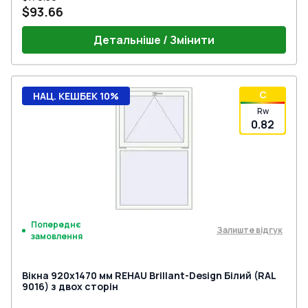
$93.66
Детальніше / Змінити
C
НАЦ. КЕШБЕК 10%
Rw
0.82
Попереднє
Залиште відгук
замовлення
Вікна 920x1470 мм REHAU Brillant-Design Білий (RAL
9016) з двох сторін