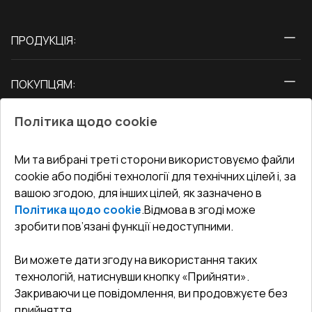
ПРОДУКЦІЯ:
Вікна
ПОКУПЦЯМ:
Двері
Про нас
Балкони
Політика щодо cookie
СЕРВІС ТА ОБЛУГОВУВАННЯ:
Акції
Тераси
Доставка і Оплата
Блог
Ми та вибрані треті сторони використовуємо файли
КОНТАКТИ
cookie або подібні технології для технічних цілей і, за
Гарантія та Сервіс
Адреса гіпермаркета
вашою згодою, для інших цілей, як зазначено в
Офіс
:
Україна, м. Вінниця, вул. Келецька 60 кв. 61
Повернення товару
Як правильно заміряти вікна
Політика щодо cookie
.
Відмова в згоді може
Договір публічної оферти
undefined(undefined)
зробити пов’язані функції недоступними.
Співпраця з нами
i.mgr3@korsa.ua
Ви можете дати згоду на використання таких
технологій, натиснувши кнопку «Прийняти».
Закриваючи це повідомлення, ви продовжуєте без
прийняття.