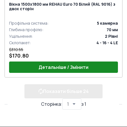
Вікна 1500x1800 мм REHAU Euro 70 Білий (RAL 9016) з
двох сторін
Профільна система
:
5
камерна
Глибина профілю
:
70
мм
Ущільнення
:
2
Рівні
Склопакет
:
4 - 16 - 4 LE
$310.55
$170.80
Детальніше / Змінити
Показати більше
24
Сторінка
:
з
1