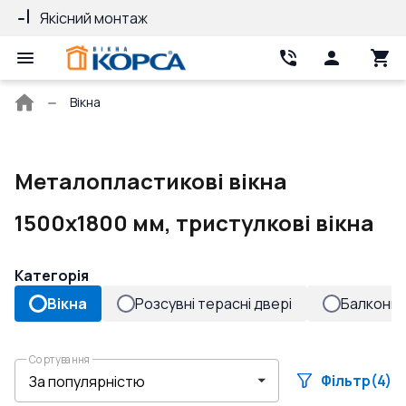
Якісний монтаж
Гарантія 10 ро
Головна
Вікна
сторінка
Металопластикові вікна
1500x1800 мм, тристулкові вікна
Категорія
Вікна
Розсувні терасні двері
Балконні 
Сортування
Фільтр
(4)