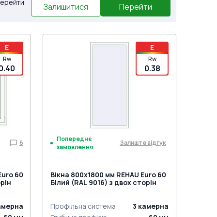
 Перейти
Залишитися
Перейти
E
E
Rw
Rw
0.40
0.38
Попереднє
6
Залиште відгук
замовлення
Euro 60
Вікна 800x1800 мм REHAU Euro 60
орін
Білий (RAL 9016) з двох сторін
амерна
Профільна система
:
3
камерна