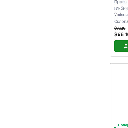
Профіл
Глибин
Ущільн
Склоп
$73.18
$46.1
Д
Попе