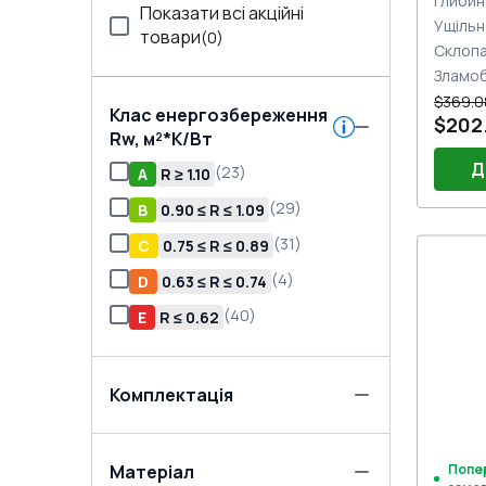
Глибин
Показати всі акційні
Ущільн
товари
(
0
)
Склоп
Зламо
$369.0
Клас енергозбереження
$202
Rw, м²*K/Вт
Д
(
23
)
A
R ≥ 1.10
(
29
)
B
0.90 ≤ R ≤ 1.09
(
31
)
C
0.75 ≤ R ≤ 0.89
Без 
(
4
)
D
0.63 ≤ R ≤ 0.74
(
40
)
E
R ≤ 0.62
Комплектація
Матеріал
Попе