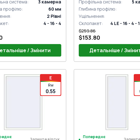
ьна система
:
3
камерна
Профільна система
:
5
к
а профілю
:
60
мм
Глибина профілю
:
ення
:
2
Рівні
Ущільнення
:
акет
:
4 - 16 - 4
Склопакет
:
4 LE - 16 - 4 - 
$259.86
0
$153.80
етальніше / Змінити
Детальніше / Зміни
E
Rw
0.55
реднє
Попереднє
Залиште відгук
Залиште