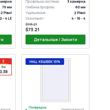
амерна
Профільна система
:
3
камерна
70
мм
Глибина профілю
:
60
мм
2
Рівні
Ущільнення
:
2
Рівні
12 - 4 LE
Склопакет
:
4 - 16 - 4
$116.21
$73.21
ти
Детальніше / Змінити
E
НАЦ. КЕШБЕК 10%
Rw
0.38
Попереднє
 відгук
Залиште відгук