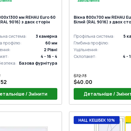
влення
замовлення
800x1300 мм REHAU Euro 60
Вікна 800x700 мм REHAU Eu
(RAL 9016) з двох сторін
Білий (RAL 9016) з двох ст
ьна система
:
3
камерна
Профільна система
:
5
к
а профілю
:
60
мм
Глибина профілю
:
ення
:
2
Рівні
Ущільнення
:
акет
:
4 - 16 - 4
Склопакет
:
4 - 
безпека
:
Базова фурнітура
7
$72.73
.52
$40.00
етальніше / Змінити
Детальніше / Зміни
ручки
НАЦ. КЕШБЕК 10%