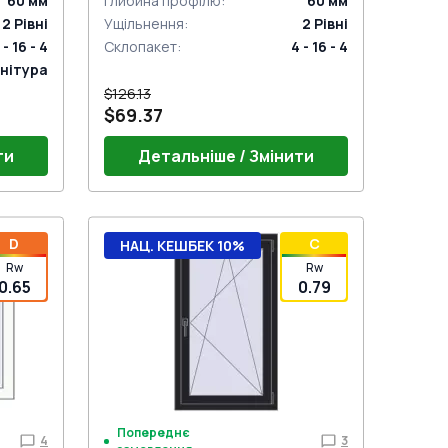
60
мм
Глибина профілю
:
60
мм
2
Рівні
Ущільнення
:
2
Рівні
 - 16 - 4
Склопакет
:
4 - 16 - 4
нітура
$126.13
$69.37
ти
Детальніше / Змінити
D
C
НАЦ. КЕШБЕК 10%
Rw
Rw
0.65
0.79
Попереднє
4
3