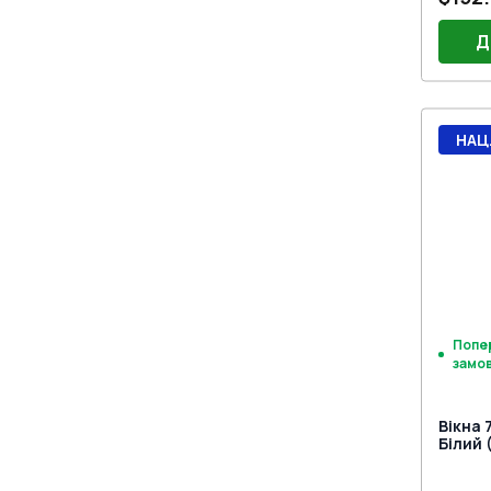
Д
НАЦ
Попе
замо
Вікна 
Білий 