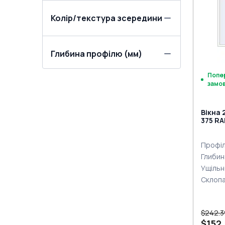
Колір/текстура зсередини
Глибина профілю (мм)
Попе
замо
Вікна 
375 RA
сторі
Профіл
Глибин
Ущільн
Склоп
$242.3
$152