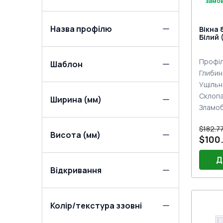
замо
Назва профілю
Вікна 
Білий 
Профіл
Шаблон
Глибин
Ущільн
Склоп
Ширина (мм)
Зламо
$182.7
Висота (мм)
$100
Д
Відкривання
Без 
Колір/текстура ззовні