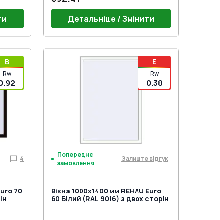
ти
Детальніше / Змінити
гарт
B
E
Rw
Rw
KHAUS)
0.92
0.38
Попереднє
4
Залиште відгук
замовлення
uro 70
Вікна 1000x1400 мм REHAU Euro
ін
60 Білий (RAL 9016) з двох сторін