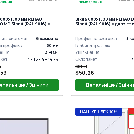
влення
замовлення
1000x1500 мм REHAU
Вікна 600x1500 мм REHAU E
 MD Білий (RAL 9016) з
Білий (RAL 9016) з двох ст
торін
ьна система
:
6
камерна
Профільна система
:
3
к
а профілю
:
80
мм
Глибина профілю
:
ення
:
3
Рівні
Ущільнення
:
акет
:
4 - 16 - 4 - 14 - 4
Склопакет
:
4
5
$91.41
.59
$50.28
етальніше / Змінити
Детальніше / Зміни
НАЦ. КЕШБЕК 10%