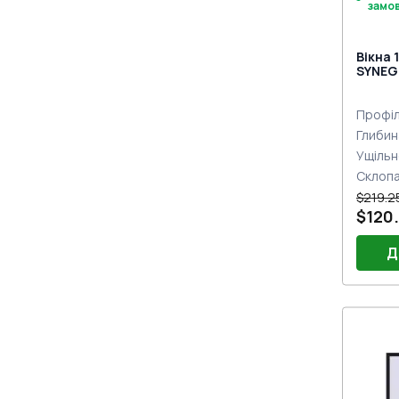
замо
Вікна 
SYNEGO
двох с
Профіл
Глибин
Ущільн
Склоп
$219.2
$120
Д