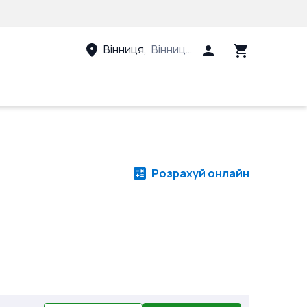
Вінниця
,
Вінницький район, Вінницька 
Розрахуй онлайн