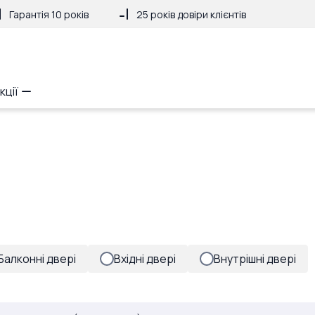
Гарантія 10 років
25 років довіри клієнтів
кції
Балконні двері
Вхідні двері
Внутрішні двері