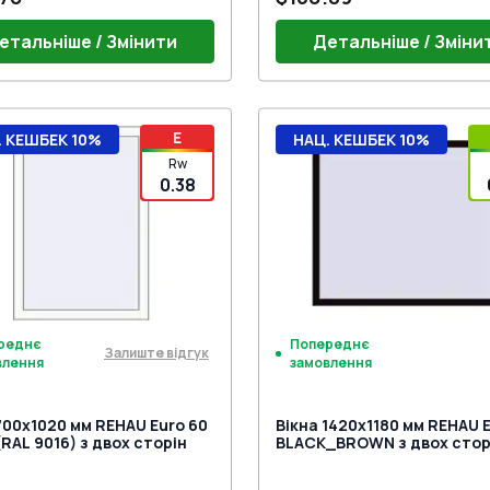
етальніше / Змінити
Детальніше / Зміни
Ручка віконна HOPPE Штут
E
. КЕШБЕК 10%
НАЦ. КЕШБЕК 10%
(Білий)
Мікроліфт DFE (WINKHAUS)
Rw
Мікропровітрювання (WIN
0.38
реднє
Попереднє
Залиште відгук
влення
замовлення
700x1020 мм REHAU Euro 60
Вікна 1420x1180 мм REHAU E
(RAL 9016) з двох сторін
BLACK_BROWN з двох стор