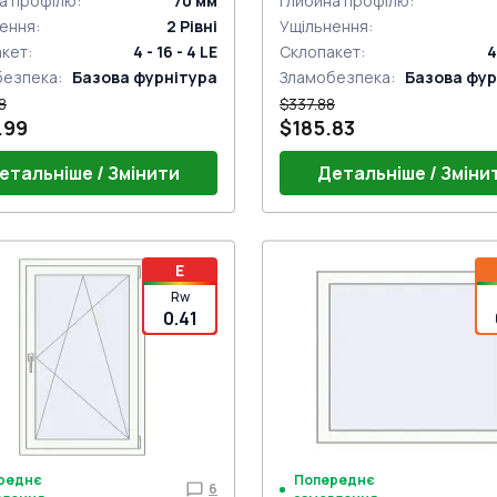
а профілю
:
70
мм
Глибина профілю
:
ення
:
2
Рівні
Ущільнення
:
акет
:
4 - 16 - 4 LE
Склопакет
:
4
безпека
:
Базова фурнітура
Зламобезпека
:
Базова фур
8
$337.88
.99
$185.83
етальніше / Змінити
Детальніше / Зміни
ручки
Без ручки
E
Rw
0.41
реднє
Попереднє
6