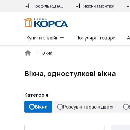
Профіль REHAU
Якісний монтаж
Купити онлайн
Популярні товари
А
Головна
Вікна
сторінка
Вікна, одностулкові вікна
Категорія
Вікна
Розсувні терасні двері