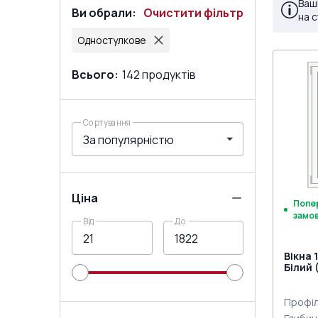
Ваш
Ви обрали
:
Очистити фільтр
на 
Одностулкове
Всього
:
142
продуктів
Сортування
Ціна
Попе
замо
Від
До
Вікна 
Білий 
Профіл