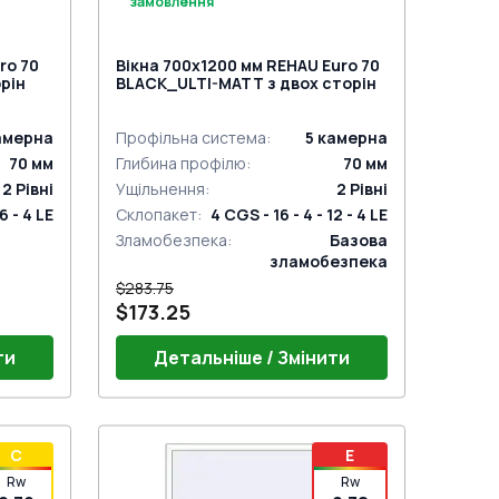
замовлення
ro 70
Вікна 700x1200 мм REHAU Euro 70
орін
BLACK_ULTI-MATT з двох сторін
амерна
Профільна система
:
5
камерна
70
мм
Глибина профілю
:
70
мм
2
Рівні
Ущільнення
:
2
Рівні
16 - 4 LE
Склопакет
:
4 CGS - 16 - 4 - 12 - 4 LE
Зламобезпека
:
Базова
зламобезпека
$283.75
$173.25
ти
Детальніше / Змінити
Ручка віконна HOPPE Штутгарт
C
E
(Білий)
Мікроліфт DFE (WINKHAUS)
Rw
Rw
Мікропровітрювання (WINKHAUS)