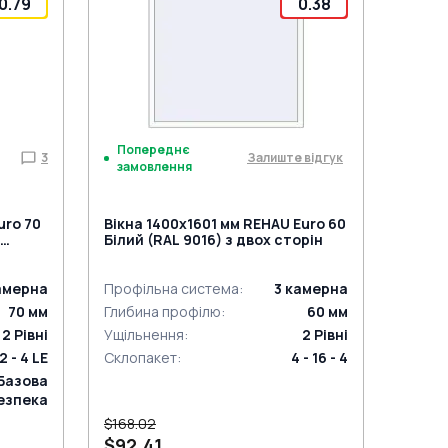
0.79
0.38
Попереднє
3
Залиште відгук
замовлення
uro 70
Вікна 1400x1601 мм REHAU Euro 60
Білий (RAL 9016) з двох сторін
амерна
Профільна система
:
3
камерна
70
мм
Глибина профілю
:
60
мм
2
Рівні
Ущільнення
:
2
Рівні
2 - 4 LE
Склопакет
:
4 - 16 - 4
Базова
езпека
$168.02
$92.41