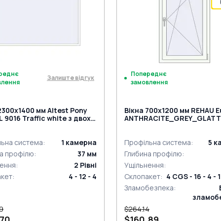
реднє
Попереднє
Залиште відгук
влення
замовлення
2300x1400 мм Altest Pony
Вікна 700x1200 мм REHAU E
L 9016 Traffic white з двох
ANTHRACITE_GREY_GLATT
н
ззовні
ьна система
:
1
камерна
Профільна система
:
5
к
а профілю
:
37
мм
Глибина профілю
:
ення
:
2
Рівні
Ущільнення
:
акет
:
4 - 12 - 4
Склопакет
:
4 CGS - 16 - 4 - 1
Зламобезпека
:
зламоб
9
$264.14
.70
$160.89