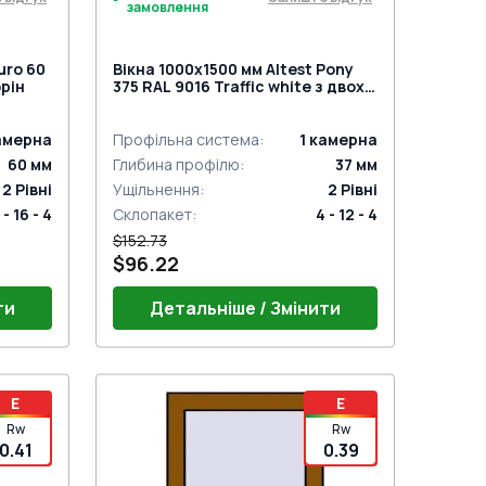
замовлення
uro 60
Вікна 1000x1500 мм Altest Pony
орін
375 RAL 9016 Traffic white з двох
сторін
амерна
Профільна система
:
1
камерна
60
мм
Глибина профілю
:
37
мм
2
Рівні
Ущільнення
:
2
Рівні
 - 16 - 4
Склопакет
:
4 - 12 - 4
$152.73
$96.22
ти
Детальніше / Змінити
E
E
Rw
Rw
0.41
0.39