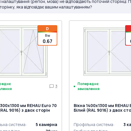
і налаштування (регіон, мова) не відповідають поточній сторінці.
сторінку, яка відповідає вашим налаштуванням?
D
Rw
0.67
реднє
Попереднє
3
влення
замовлення
1300x1300 мм REHAU Euro 70
Вікна 1400x1300 мм REHAU 
(RAL 9016) з двох сторін
Білий (RAL 9016) з двох ст
ьна система
:
5
камерна
Профільна система
:
3
к