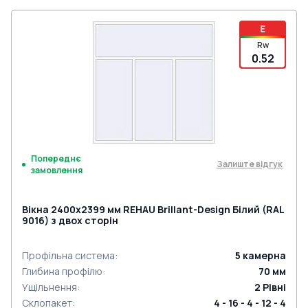
E
Rw
0.52
Попереднє
Залиште відгук
замовлення
Вікна 2400x2399 мм REHAU Brillant-Design Білий (RAL
9016) з двох сторін
Профільна система
:
5
камерна
Глибина профілю
:
70
мм
Ущільнення
:
2
Рівні
Склопакет
:
4 - 16 - 4 - 12 - 4