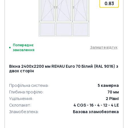
0.83
Попереднє
Залиште відгук
замовлення
Вікна 2400x2200 мм REHAU Euro 70 Білий (RAL 9016) з
двох сторін
Профільна система
:
5
камерна
Глибина профілю
:
70
мм
Ущільнення
:
2
Рівні
Склопакет
:
4 CGS - 16 - 4 - 12 - 4 LE
Зламобезпека
:
Базова зламобезпека