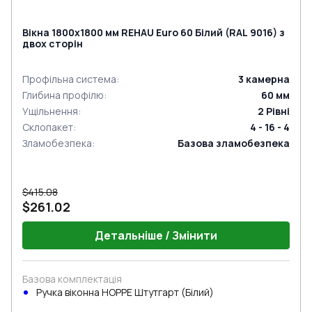
Вікна 1800x1800 мм REHAU Euro 60 Білий (RAL 9016) з
двох сторін
Профільна система
:
3
камерна
Глибина профілю
:
60
мм
Ущільнення
:
2
Рівні
Склопакет
:
4 - 16 - 4
Зламобезпека
:
Базова зламобезпека
$415.08
$261.02
Детальніше / Змінити
Базова комплектація
Ручка віконна HOPPE Штутгарт (Білий)