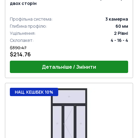
двох сторін
Профільна система
:
3
камерна
Глибина профілю
:
60
мм
Ущільнення
:
2
Рівні
Склопакет
:
4 - 16 - 4
$390.47
$214.76
Детальніше / Змінити
НАЦ. КЕШБЕК 10%