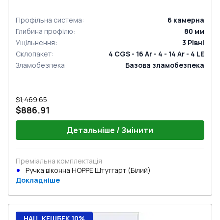
Профільна система
:
6
камерна
Глибина профілю
:
80
мм
Ущільнення
:
3
Рівні
Склопакет
:
4 CGS - 16 Ar - 4 - 14 Ar - 4 LE
Зламобезпека
:
Базова зламобезпека
$1,469.65
$886.91
Детальніше / Змінити
Преміальна комплектація
Ручка віконна HOPPE Штутгарт (Білий)
Докладніше
НАЦ. КЕШБЕК 10%