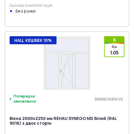
Базова комплектація
Без ручки
B
НАЦ. КЕШБЕК 10%
Rw
1.05
Попереднє
Залиште відгук
замовлення
Вікна 2000x2250 мм REHAU SYNEGO MD Білий (RAL
9016) з двох сторін