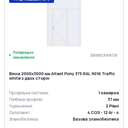
Попереднє
Залиште відгук
замовлення
Вікна 2000x3000 мм Altest Pony 375 RAL 9016 Traffic
white з двох сторін
Профільна система
:
1
камерна
Глибина профілю
:
37
мм
Ущільнення
:
2
Рівні
Склопакет
:
4 CGS - 12 Ar - 4
Зламобезпека
:
Базова зламобезпека