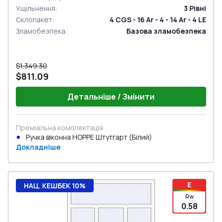
Ущільнення
:
3
Рівні
Склопакет
:
4 CGS - 16 Ar - 4 - 14 Ar - 4 LE
Зламобезпека
:
Базова зламобезпека
$1,349.30
$811.09
Детальніше / Змінити
Преміальна комплектація
Ручка віконна HOPPE Штутгарт (Білий)
Докладніше
E
НАЦ. КЕШБЕК 10%
Rw
0.58