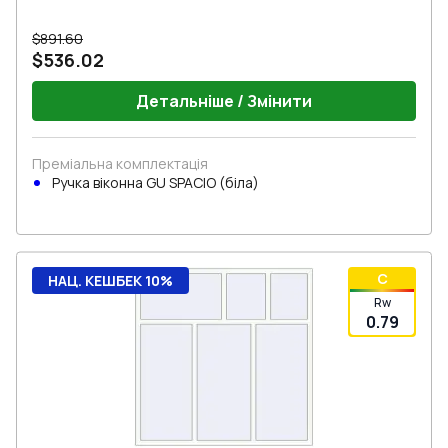
$891.60
$536.02
Детальніше / Змінити
Преміальна комплектація
Ручка віконна GU SPACIO (біла)
C
НАЦ. КЕШБЕК 10%
Rw
0.79