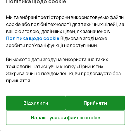
Політика щодо cookie
Попереднє
Залиште відгук
замовлення
Ми та вибрані треті сторони використовуємо файли
Вікна 1800x1800 мм REHAU Euro 60 Білий (RAL 9016) з
cookie або подібні технології для технічних цілей і, за
двох сторін
вашою згодою, для інших цілей, як зазначено в
Політика щодо cookie
.
Відмова в згоді може
Профільна система
:
3
камерна
зробити пов’язані функції недоступними.
Глибина профілю
:
60
мм
Ущільнення
:
2
Рівні
Ви можете дати згоду на використання таких
Склопакет
:
4 - 16 - 4 LE
технологій, натиснувши кнопку «Прийняти».
Зламобезпека
:
Базова зламобезпека
Закриваючи це повідомлення, ви продовжуєте без
прийняття.
$432.95
$260.11
Відхилити
Прийняти
Детальніше / Змінити
Налаштування файлів cookie
Розрахуй онлайн
Оптимальна комплектація