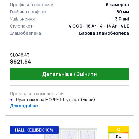
Профільна система
:
6
камерна
Глибина профілю
:
80
мм
Ущільнення
:
3
Рівні
Склопакет
:
4 CGS - 16 Ar - 4 - 14 Ar - 4 LE
Зламобезпека
:
Базова зламобезпека
$1,048.43
$621.54
Детальніше / Змінити
Преміальна комплектація
Ручка віконна HOPPE Штутгарт (Білий)
Докладніше
C
НАЦ. КЕШБЕК 10%
Rw