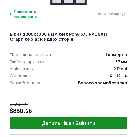
Попереднє
Залиште відгук
замовлення
Вікна 2000x3000 мм Altest Pony 375 RAL 9011
Graphite black з двох сторін
Профільна система
:
1
камерна
Глибина профілю
:
37
мм
Ущільнення
:
2
Рівні
Склопакет
:
4 - 12 - 4
Зламобезпека
:
Базова зламобезпека
$1,397.27
$880.28
Детальніше / Змінити