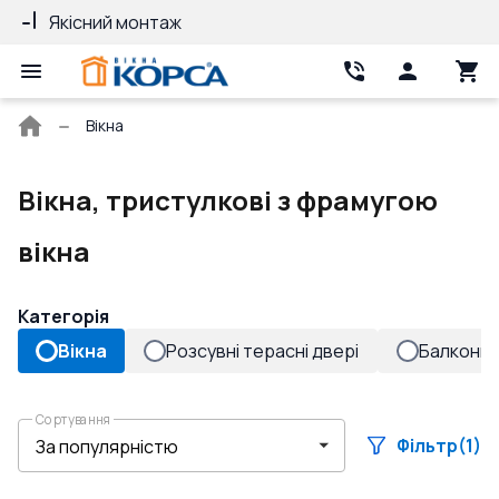
Якісний монтаж
Гарантія 10 ро
Головна
Вікна
сторінка
Вікна, тристулкові з фрамугою
вікна
Категорія
Вікна
Розсувні терасні двері
Балконні 
Сортування
Фільтр
(1)