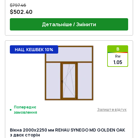
$797.46
$502.40
Детальніше / Змінити
B
НАЦ. КЕШБЕК 10%
Rw
1.05
Попереднє
Залиште відгук
замовлення
Вікна 2000x2250 мм REHAU SYNEGO MD GOLDEN OAK
з двох сторін