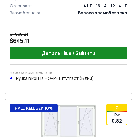
Склопакет
:
4 LE - 16 - 4 - 12 - 4 LE
Зламобезпека
:
Базова зламобезпека
$1,088.21
$645.11
Детальніше / Змінити
Базова комплектація
Ручка віконна HOPPE Штутгарт (Білий)
C
НАЦ. КЕШБЕК 10%
Rw
0.82