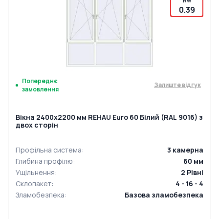
Rw
0.39
Попереднє
Залиште відгук
замовлення
Вікна 2400x2200 мм REHAU Euro 60 Білий (RAL 9016) з
двох сторін
Профільна система
:
3
камерна
Глибина профілю
:
60
мм
Ущільнення
:
2
Рівні
Склопакет
:
4 - 16 - 4
Зламобезпека
:
Базова зламобезпека