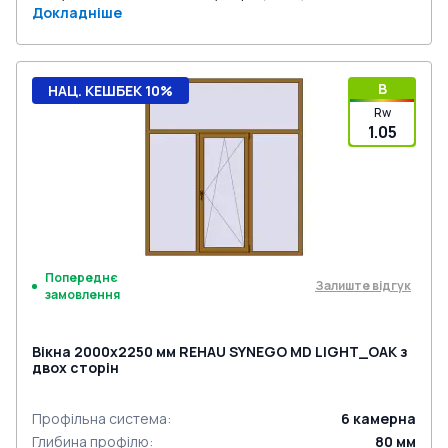
Докладніше
B
НАЦ. КЕШБЕК 10%
Rw
1.05
Попереднє
Залиште відгук
замовлення
Вікна 2000x2250 мм REHAU SYNEGO MD LIGHT_OAK з
двох сторін
Профільна система
:
6
камерна
Глибина профілю
:
80
мм