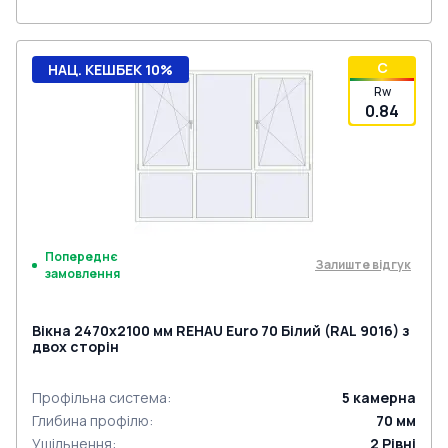
C
НАЦ. КЕШБЕК 10%
Rw
0.84
Попереднє
Залиште відгук
замовлення
Вікна 2470x2100 мм REHAU Euro 70 Білий (RAL 9016) з
двох сторін
Профільна система
:
5
камерна
Глибина профілю
:
70
мм
Ущільнення
:
2
Рівні