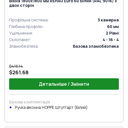
Вікна 1800x1800 мм REHAU Euro 60 Білий (RAL 9016) з
двох сторін
Профільна система
:
3
камерна
Глибина профілю
:
60
мм
Ущільнення
:
2
Рівні
Склопакет
:
4 - 16 - 4
Зламобезпека
:
Базова зламобезпека
$416.14
$261.68
Детальніше / Змінити
Базова комплектація
Ручка віконна HOPPE Штутгарт (Білий)