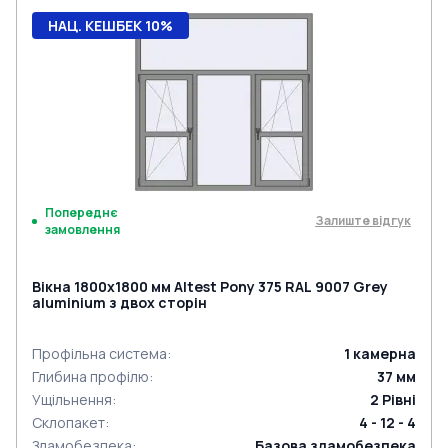
НАЦ. КЕШБЕК 10%
Попереднє
Залиште відгук
замовлення
Вікна 1800x1800 мм Altest Pony 375 RAL 9007 Grey
aluminium з двох сторін
Профільна система
:
1
камерна
Глибина профілю
:
37
мм
Ущільнення
:
2
Рівні
Склопакет
:
4 - 12 - 4
Зламобезпека
:
Базова зламобезпека