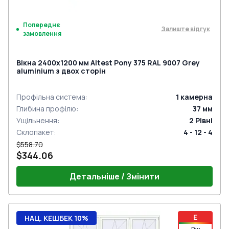
Попереднє
Залиште відгук
замовлення
Вікна 2400x1200 мм Altest Pony 375 RAL 9007 Grey
aluminium з двох сторін
Профільна система
:
1
камерна
Глибина профілю
:
37
мм
Ущільнення
:
2
Рівні
Склопакет
:
4 - 12 - 4
$558.70
$344.06
Детальніше / Змінити
E
НАЦ. КЕШБЕК 10%