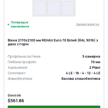
Попереднє
Залиште відгук
замовлення
Вікна 2170x2100 мм REHAU Euro 70 Білий (RAL 9016) з
двох сторін
Профільна система
:
5
камерна
Глибина профілю
:
70
мм
Ущільнення
:
2
Рівні
Склопакет
:
4 LE - 16 - 4 - 12 - 4 LE
Зламобезпека
:
Базова зламобезпека
$949.36
$561.86