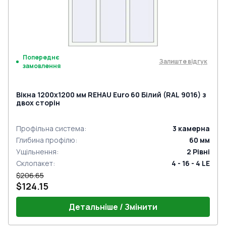
Попереднє
Залиште відгук
замовлення
Вікна 1200x1200 мм REHAU Euro 60 Білий (RAL 9016) з
двох сторін
Профільна система
:
3
камерна
Глибина профілю
:
60
мм
Ущільнення
:
2
Рівні
Склопакет
:
4 - 16 - 4 LE
$206.65
$124.15
Детальніше / Змінити