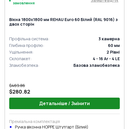
Залиште відгук
замовлення
Вікна 1800x1800 мм REHAU Euro 60 Білий (RAL 9016) з
двох сторін
Профільна система
:
3
камерна
Глибина профілю
:
60
мм
Ущільнення
:
2
Рівні
Склопакет
:
4 - 16 Ar - 4 LE
Зламобезпека
:
Базова зламобезпека
$469.86
$280.82
Детальніше / Змінити
Преміальна комплектація
Ручка віконна HOPPE Штутгарт (Білий)