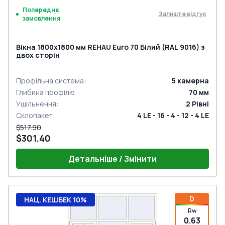
Попереднє
Залиште відгук
замовлення
Вікна 1800x1800 мм REHAU Euro 70 Білий (RAL 9016) з
двох сторін
Профільна система
:
5
камерна
Глибина профілю
:
70
мм
Ущільнення
:
2
Рівні
Склопакет
:
4 LE - 16 - 4 - 12 - 4 LE
$517.90
$301.40
Детальніше / Змінити
D
НАЦ. КЕШБЕК 10%
Rw
0.63