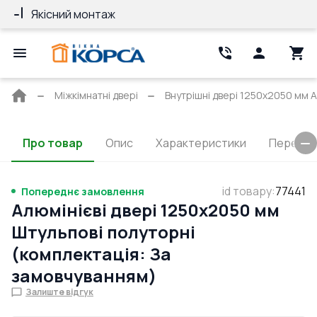
Якісний монтаж
Гарантія 10 ро
Головна
Міжкімнатні двері
Внутрішні двері 1250x2050 мм Al
сторінка
Про товар
Опис
Характеристики
Перерізи
id товару
:
77441
Попереднє замовлення
Алюмінієві двері 1250x2050 мм
Штульпові полуторні
(комплектація: За
замовчуванням)
Залиште відгук