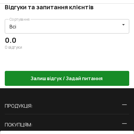
Відгуки та запитання клієнтів
Сортування
0.0
0
відгуки
Залиш відгук / Задай питання
ПРОДУКЦІЯ:
Вікна
ПОКУПЦЯМ:
Двері