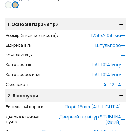
1.
Основні параметри
1250
x
2050
мм
Розмір (ширина x висота)
:
Штульпове
Відкривання
:
Комплектація
:
RAL 1014 Ivory
Колір ззовні
:
RAL 1014 Ivory
Колір зсередини
:
4 - 12 - 4
Склопакет
:
2.
Аксесуари
Поріг 16mm (ALU LIGHT A)
Виступаючі пороги
:
Дверний гарнітур STUBLINA
Дверна нажимна
ручка
:
(білий)