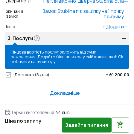
Петля віконно-дверна Stublina біла
Дверні петлі
:
Замок Stublina під защіпку на 1 точку
Звичайні
замки
:
прижиму
+
Додати
Інше
:
3.
Послуги
Кінцева вартість послуг залежить від суми
замовлення. Додайте більше вікон у свій кошик, щоб
Ok
побачити вашу вигоду!
Доставка
(5 днів)
+
₴1,200.00
Докладніше
Термін виготовлення
:
44
днів
Ціна по запиту
Задайте питання