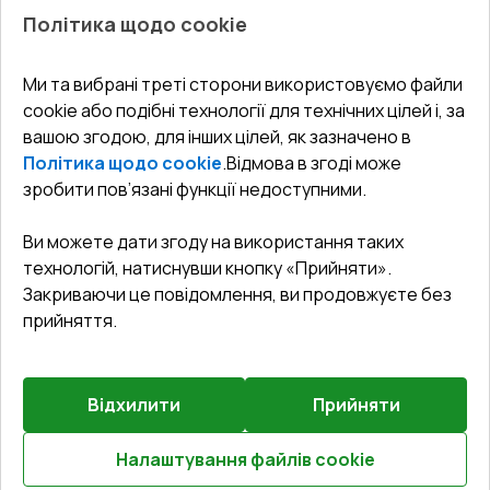
Про нас
Балкони
Політика щодо cookie
СЕРВІС ТА ОБЛУГОВУВАННЯ:
Акції
Тераси
Доставка і Оплата
Блог
Ми та вибрані треті сторони використовуємо файли
КОНТАКТИ
cookie або подібні технології для технічних цілей і, за
Гарантія та Сервіс
Адреса гіпермаркета
вашою згодою, для інших цілей, як зазначено в
Офіс
:
Україна, м. Вінниця, вул. Келецька 60 кв. 61
Повернення товару
Як правильно заміряти вікна
Політика щодо cookie
.
Відмова в згоді може
Договір публічної оферти
undefined(undefined)
зробити пов’язані функції недоступними.
Співпраця з нами
i.mgr3@korsa.ua
Ви можете дати згоду на використання таких
технологій, натиснувши кнопку «Прийняти».
Закриваючи це повідомлення, ви продовжуєте без
прийняття.
Відхилити
Прийняти
©
2026
.
Всі права захищені
.
Сайт створено на платформі
Vitrager.com
.
Повідомити про проблему
?
Налаштування файлів cookie