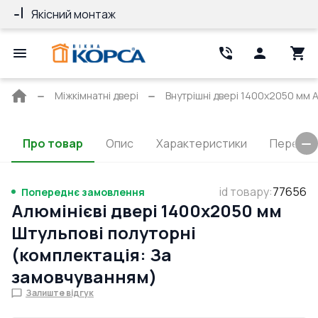
Якісний монтаж
Гарантія 10 ро
Головна
Міжкімнатні двері
Внутрішні двері 1400x2050 мм Al
сторінка
Про товар
Опис
Характеристики
Перерізи
id товару
:
77656
Попереднє замовлення
Алюмінієві двері 1400x2050 мм
Штульпові полуторні
(комплектація: За
замовчуванням)
Залиште відгук