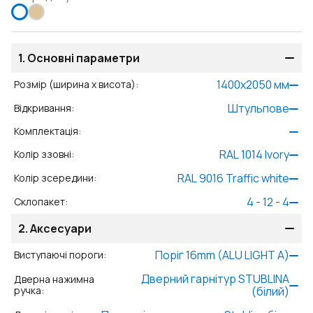
1.
Основні параметри
1400
x
2050
мм
Розмір (ширина x висота)
:
Штульпове
Відкривання
:
Комплектація
:
RAL 1014 Ivory
Колір ззовні
:
RAL 9016 Traffic white
Колір зсередини
:
4 - 12 - 4
Склопакет
:
2.
Аксесуари
Поріг 16mm (ALU LIGHT A)
Виступаючі пороги
:
Дверний гарнітур STUBLINA
Дверна нажимна
ручка
:
(білий)