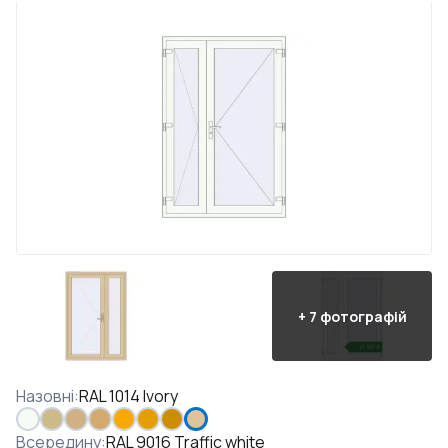
+
7
фотографій
Назовні
:
RAL 1014 Ivory
Всередину
:
RAL 9016 Traffic white