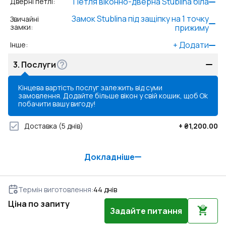
Петля віконно-дверна Stublina біла
Дверні петлі
:
Замок Stublina під защіпку на 1 точку
Звичайні
замки
:
прижиму
+
Додати
Інше
:
3.
Послуги
Кінцева вартість послуг залежить від суми
замовлення. Додайте більше вікон у свій кошик, щоб
Ok
побачити вашу вигоду!
Доставка
(5 днів)
+
₴1,200.00
Докладніше
Термін виготовлення
:
44
днів
Ціна по запиту
Задайте питання