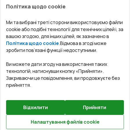
Про нас
Балкони
Політика щодо cookie
СЕРВІС ТА ОБЛУГОВУВАННЯ:
Акції
Тераси
Доставка і Оплата
Блог
Ми та вибрані треті сторони використовуємо файли
КОНТАКТИ
cookie або подібні технології для технічних цілей і, за
Гарантія та Сервіс
Адреса гіпермаркета
вашою згодою, для інших цілей, як зазначено в
Офіс
:
Україна, м. Вінниця, вул. Келецька 60 кв. 61
Повернення товару
Як правильно заміряти вікна
Політика щодо cookie
.
Відмова в згоді може
Договір публічної оферти
undefined(undefined)
зробити пов’язані функції недоступними.
Співпраця з нами
i.mgr3@korsa.ua
Ви можете дати згоду на використання таких
технологій, натиснувши кнопку «Прийняти».
Закриваючи це повідомлення, ви продовжуєте без
прийняття.
Відхилити
Прийняти
©
2026
.
Всі права захищені
.
Сайт створено на платформі
Vitrager.com
.
Повідомити про проблему
?
Налаштування файлів cookie