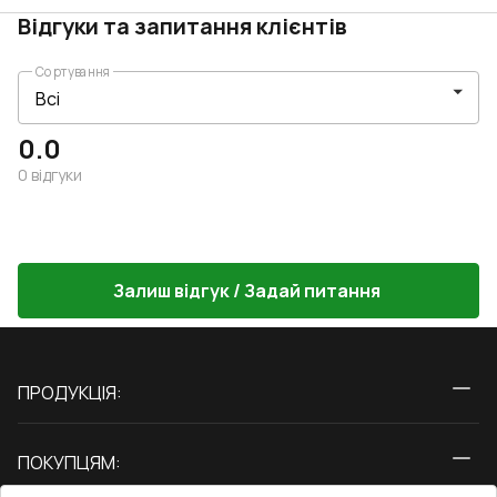
Відгуки та запитання клієнтів
Сортування
0.0
0
відгуки
Залиш відгук / Задай питання
ПРОДУКЦІЯ:
Вікна
ПОКУПЦЯМ:
Двері