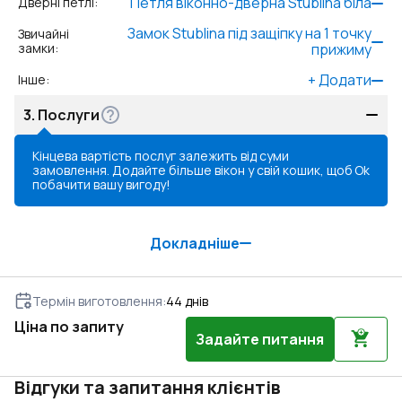
Петля віконно-дверна Stublina біла
Дверні петлі
:
Замок Stublina під защіпку на 1 точку
Звичайні
замки
:
прижиму
+
Додати
Інше
:
3.
Послуги
Кінцева вартість послуг залежить від суми
замовлення. Додайте більше вікон у свій кошик, щоб
Ok
побачити вашу вигоду!
Докладніше
Термін виготовлення
:
44
днів
Ціна по запиту
Задайте питання
Відгуки та запитання клієнтів