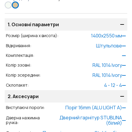
1.
Основні параметри
1400
x
2550
мм
Розмір (ширина x висота)
:
Штульпове
Відкривання
:
Комплектація
:
RAL 1014 Ivory
Колір ззовні
:
RAL 1014 Ivory
Колір зсередини
:
4 - 12 - 4
Склопакет
:
2.
Аксесуари
Поріг 16mm (ALU LIGHT A)
Виступаючі пороги
:
Дверний гарнітур STUBLINA
Дверна нажимна
ручка
:
(білий)