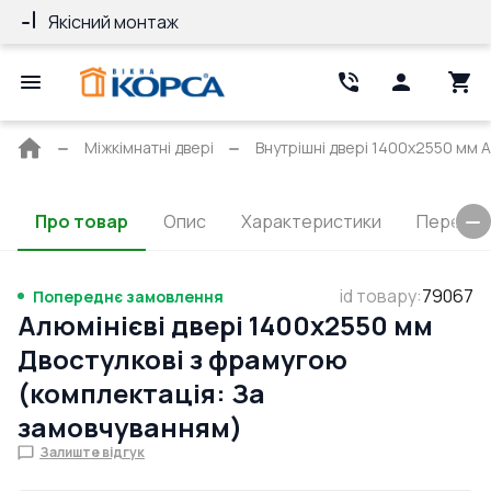
Якісний монтаж
Гарантія 10 ро
Головна
Міжкімнатні двері
Внутрішні двері 1400x2550 мм Al
сторінка
Про товар
Опис
Характеристики
Перерізи
id товару
:
79067
Попереднє замовлення
Алюмінієві двері 1400x2550 мм
Двостулкові з фрамугою
(комплектація: За
замовчуванням)
Залиште відгук