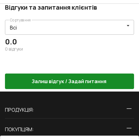
Відгуки та запитання клієнтів
Сортування
0.0
0
відгуки
Залиш відгук / Задай питання
ПРОДУКЦІЯ:
Вікна
ПОКУПЦЯМ:
Двері