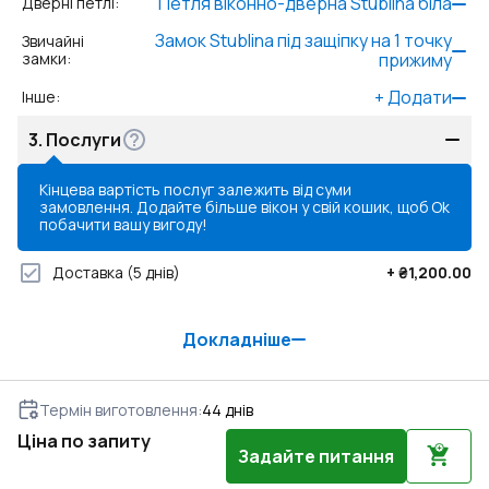
Петля віконно-дверна Stublina біла
Дверні петлі
:
Замок Stublina під защіпку на 1 точку
Звичайні
замки
:
прижиму
+
Додати
Інше
:
3.
Послуги
Кінцева вартість послуг залежить від суми
замовлення. Додайте більше вікон у свій кошик, щоб
Ok
побачити вашу вигоду!
Доставка
(5 днів)
+
₴1,200.00
Докладніше
Термін виготовлення
:
44
днів
Ціна по запиту
Задайте питання