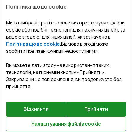
Про нас
Балкони
Політика щодо cookie
СЕРВІС ТА ОБЛУГОВУВАННЯ:
Акції
Тераси
Доставка і Оплата
Блог
Ми та вибрані треті сторони використовуємо файли
КОНТАКТИ
cookie або подібні технології для технічних цілей і, за
Гарантія та Сервіс
Адреса гіпермаркета
вашою згодою, для інших цілей, як зазначено в
Офіс
:
Україна, м. Вінниця, вул. Келецька 60 кв. 61
Повернення товару
Як правильно заміряти вікна
Політика щодо cookie
.
Відмова в згоді може
Договір публічної оферти
undefined(undefined)
зробити пов’язані функції недоступними.
Співпраця з нами
i.mgr3@korsa.ua
Ви можете дати згоду на використання таких
технологій, натиснувши кнопку «Прийняти».
Закриваючи це повідомлення, ви продовжуєте без
прийняття.
Відхилити
Прийняти
©
2026
.
Всі права захищені
.
Сайт створено на платформі
Vitrager.com
.
Повідомити про проблему
?
Налаштування файлів cookie