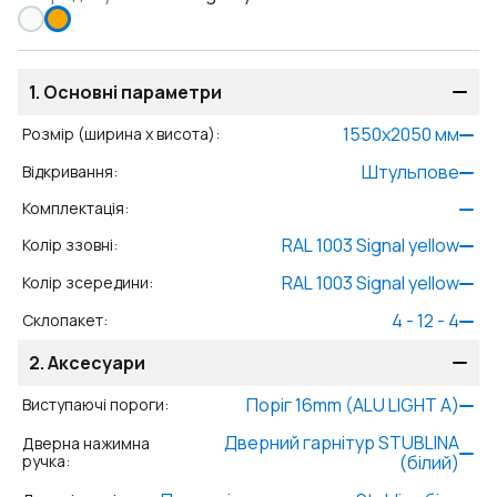
1.
Основні параметри
1550
x
2050
мм
Розмір (ширина x висота)
:
Штульпове
Відкривання
:
Комплектація
:
RAL 1003 Signal yellow
Колір ззовні
:
RAL 1003 Signal yellow
Колір зсередини
:
4 - 12 - 4
Склопакет
:
2.
Аксесуари
Поріг 16mm (ALU LIGHT A)
Виступаючі пороги
:
Дверний гарнітур STUBLINA
Дверна нажимна
ручка
:
(білий)