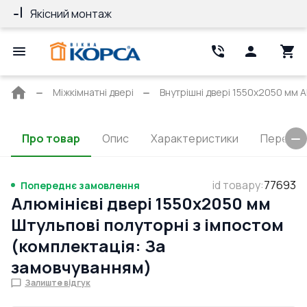
Якісний монтаж
Гарантія 10 ро
Головна
Міжкімнатні двері
Внутрішні двері 1550x2050 мм Al
сторінка
Про товар
Опис
Характеристики
Перерізи
id товару
:
77693
Попереднє замовлення
Алюмінієві двері 1550x2050 мм
Штульпові полуторні з імпостом
(комплектація: За
замовчуванням)
Залиште відгук