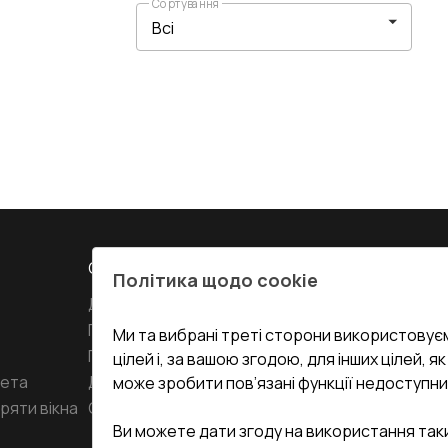
Сортування
СЕРВІС ТА ОБЛУГОВУВАННЯ:
КОНТАКТИ
Політика щодо cookie
Доставка і Оплата
Офіс
:
Украї
61
Гарантія та Сервіс
Ми та вибрані треті сторони використовуєм
Повернення товару
undefined(und
цілей і, за вашою згодою, для інших цілей, я
кета
Договір публічної оферти
може зробити пов’язані функції недоступни
i.mgr3@kor
ряти вікна
Співпраця з нами
Ви можете дати згоду на використання так