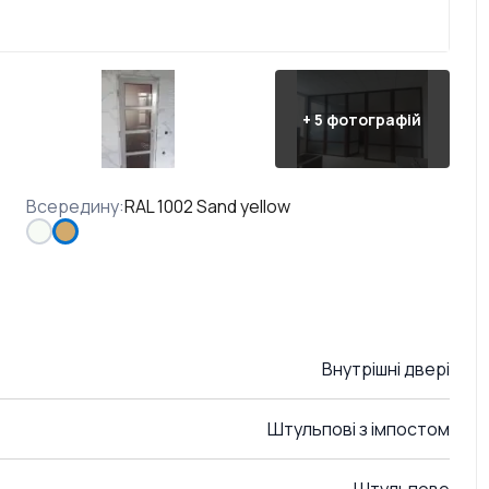
+
5
фотографій
Всередину
:
RAL 1002 Sand yellow
Внутрішні двері
Штульпові з імпостом