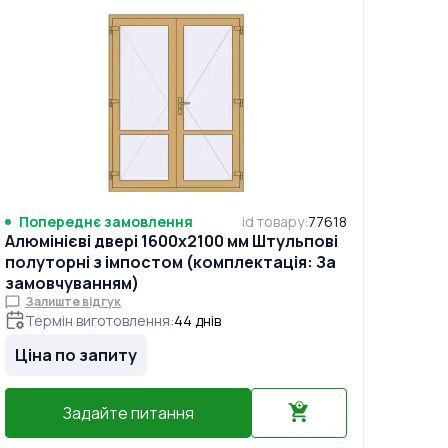
Попереднє замовлення
id товару
:
77618
Алюмінієві двері 1600x2100 мм Штульпові
полуторні з імпостом (комплектація: За
замовчуванням)
Залиште відгук
Термін виготовлення
:
44
днів
Ціна по запиту
Задайте питання