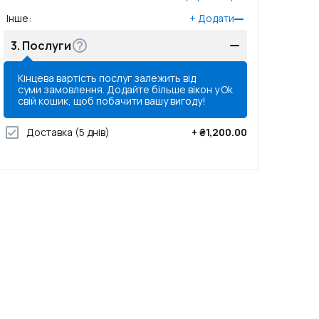
Інше
:
+
Додати
3.
Послуги
Кінцева вартість послуг залежить від
суми замовлення. Додайте більше вікон у
Ok
свій кошик, щоб побачити вашу вигоду!
Доставка
(5 днів)
+
₴1,200.00