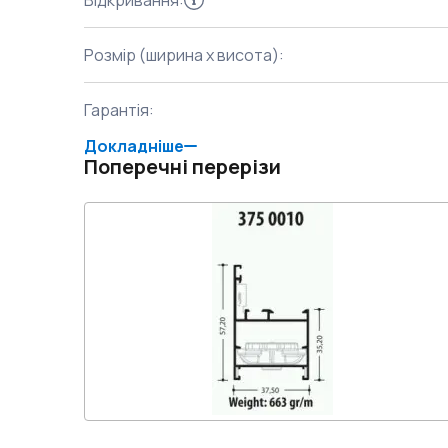
Відкривання
:
Розмір (ширина x висота)
:
Гарантія
:
Докладніше
Поперечні перерізи