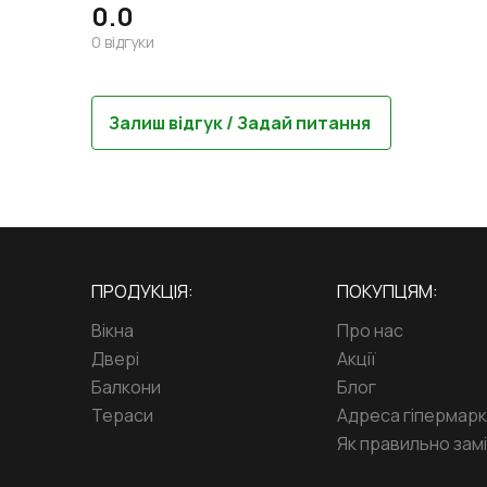
0.0
0
відгуки
Залиш відгук / Задай питання
ПРОДУКЦІЯ:
ПОКУПЦЯМ:
Вікна
Про нас
Двері
Акції
Балкони
Блог
Тераси
Адреса гіпермар
Як правильно замі