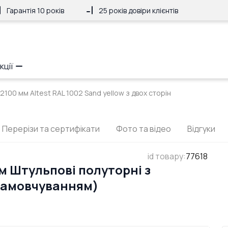
Гарантія 10 років
25 років довіри клієнтів
кції
2100 мм Altest RAL 1002 Sand yellow з двох сторін
Перерізи та сертифікати
Фото та відео
Відгуки
id товару
:
77618
м Штульпові полуторні з
 замовчуванням)