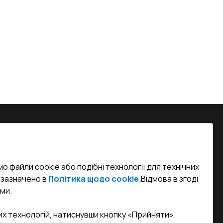
на, м. Вінниця, вул. Келецька 60 кв.
о файли cookie або подібні технології для технічних
efined)
к зазначено в
Політика щодо cookie
.
Відмова в згоді
ми.
sa.ua
их технологій, натиснувши кнопку «Прийняти».