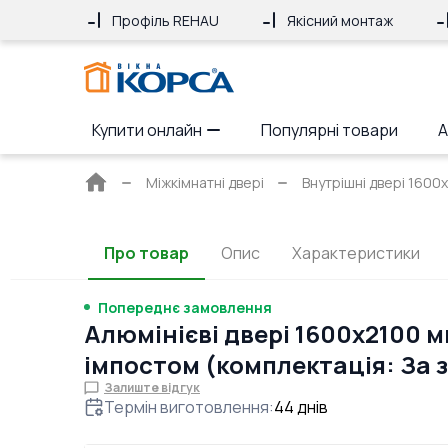
Профіль REHAU
Якісний монтаж
Купити онлайн
Популярні товари
А
Головна
Міжкімнатні двері
Внутрішні двері 1600x
сторінка
Про товар
Опис
Характеристики
Попереднє замовлення
Алюмінієві двері 1600x2100 м
імпостом (комплектація: За
Залиште відгук
Термін виготовлення
:
44
днів