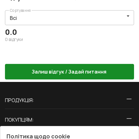
Сортування
0.0
0
відгуки
Залиш відгук / Задай питання
ПРОДУКЦІЯ:
Вікна
ПОКУПЦЯМ:
Двері
Про нас
Балкони
Політика щодо cookie