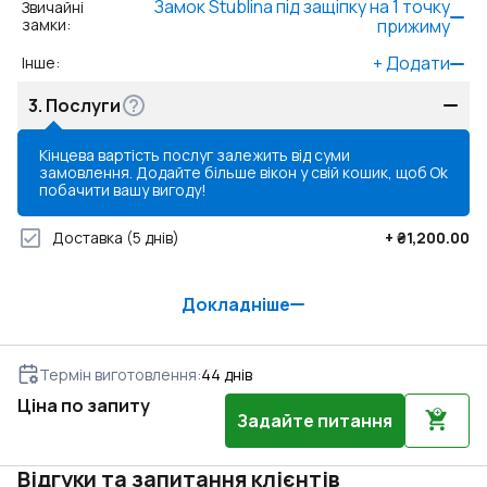
Замок Stublina під защіпку на 1 точку
Звичайні
замки
:
прижиму
+
Додати
Інше
:
3.
Послуги
Кінцева вартість послуг залежить від суми
замовлення. Додайте більше вікон у свій кошик, щоб
Ok
побачити вашу вигоду!
Доставка
(5 днів)
+
₴1,200.00
Докладніше
Термін виготовлення
:
44
днів
Ціна по запиту
Задайте питання
Відгуки та запитання клієнтів