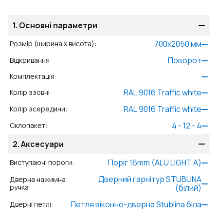
1.
Основні параметри
700
x
2050
мм
Розмір (ширина x висота)
:
Поворот
Відкривання
:
Комплектація
:
RAL 9016 Traffic white
Колір ззовні
:
RAL 9016 Traffic white
Колір зсередини
:
4 - 12 - 4
Склопакет
:
2.
Аксесуари
Поріг 16mm (ALU LIGHT A)
Виступаючі пороги
:
Дверний гарнітур STUBLINA
Дверна нажимна
ручка
:
(білий)
Петля віконно-дверна Stublina біла
Дверні петлі
: