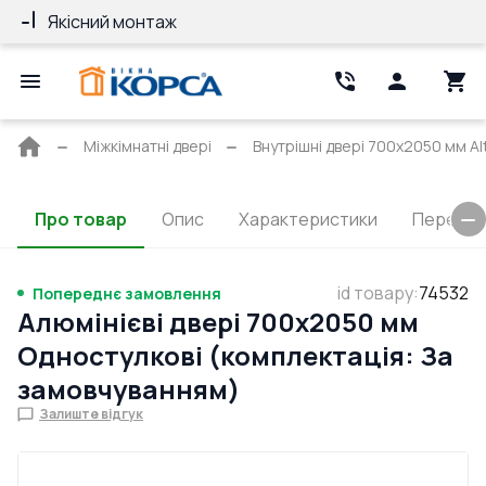
Якісний монтаж
Гарантія 10 ро
Головна
Міжкімнатні двері
Внутрішні двері 700x2050 мм Alt
сторінка
Про товар
Опис
Характеристики
Перерізи
id товару
:
74532
Попереднє замовлення
Алюмінієві двері 700x2050 мм
Одностулкові (комплектація: За
замовчуванням)
Залиште відгук