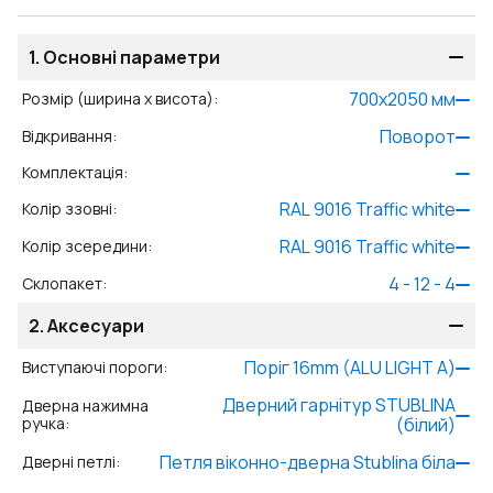
1.
Основні параметри
700
x
2050
мм
Розмір (ширина x висота)
:
Поворот
Відкривання
:
Комплектація
:
RAL 9016 Traffic white
Колір ззовні
:
RAL 9016 Traffic white
Колір зсередини
:
4 - 12 - 4
Склопакет
:
2.
Аксесуари
Поріг 16mm (ALU LIGHT A)
Виступаючі пороги
:
Дверний гарнітур STUBLINA
Дверна нажимна
ручка
:
(білий)
Петля віконно-дверна Stublina біла
Дверні петлі
: