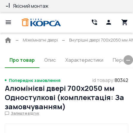
Якісний монтаж
Гарантія 10 ро
Головна
Міжкімнатні двері
Внутрішні двері 700x2050 мм Alt
сторінка
Про товар
Опис
Характеристики
Перерізи
id товару
:
80342
Попереднє замовлення
Алюмінієві двері 700x2050 мм
Одностулкові (комплектація: За
замовчуванням)
Залиште відгук