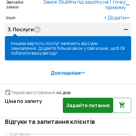
Замок Stublina під защіпку на 1 точку
Звичайні
замки
:
прижиму
+
Додати
Інше
:
3.
Послуги
Кінцева вартість послуг залежить від суми
замовлення. Додайте більше вікон у свій кошик, щоб
Ok
побачити вашу вигоду!
Докладніше
Термін виготовлення
:
44
днів
Ціна по запиту
Задайте питання
Відгуки та запитання клієнтів
Сортування