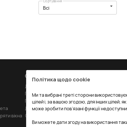
Сортування
СЕРВІС ТА ОБЛУГОВУВАННЯ:
КОНТАКТИ
Політика щодо cookie
Доставка і Оплата
Офіс
:
Украї
61
Гарантія та Сервіс
Ми та вибрані треті сторони використовуєм
Повернення товару
undefined(und
цілей і, за вашою згодою, для інших цілей, я
кета
Договір публічної оферти
може зробити пов’язані функції недоступни
i.mgr3@kor
ряти вікна
Співпраця з нами
Ви можете дати згоду на використання так