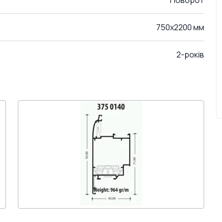
Поворот
750x2200 мм
2-років