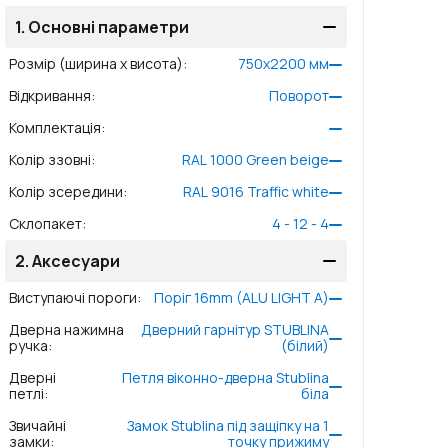
1.
Основні параметри
Розмір (ширина x висота)
:
750
x
2200
мм
Відкривання
:
Поворот
Комплектація
:
Колір ззовні
:
RAL 1000 Green beige
Колір зсередини
:
RAL 9016 Traffic white
Склопакет
:
4 - 12 - 4
2.
Аксесуари
Виступаючі пороги
:
Поріг 16mm (ALU LIGHT A)
Дверна нажимна
Дверний гарнітур STUBLINA
ручка
:
(білий)
Дверні
Петля віконно-дверна Stublina
петлі
:
біла
Звичайні
Замок Stublina під защіпку на 1
замки
:
точку прижиму