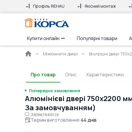
Профіль REHAU
Якісний монтаж
Купити онлайн
Популярні товари
А
Головна
Міжкімнатні двері
Внутрішні двері 750x
сторінка
Про товар
Опис
Характеристики
Попереднє замовлення
Алюмінієві двері 750x2200 м
За замовчуванням)
Залиште відгук
Термін виготовлення
:
44
днів