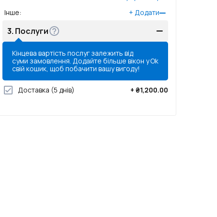
Інше
:
+
Додати
3.
Послуги
Кінцева вартість послуг залежить від
суми замовлення. Додайте більше вікон у
Ok
свій кошик, щоб побачити вашу вигоду!
Доставка
(5 днів)
+
₴1,200.00