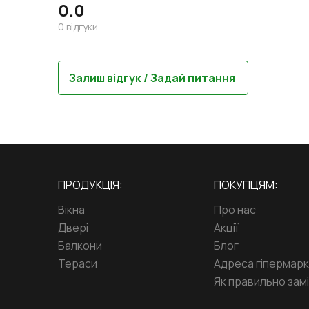
0.0
0
відгуки
Залиш відгук / Задай питання
ПРОДУКЦІЯ:
ПОКУПЦЯМ:
Вікна
Про нас
Двері
Акції
Балкони
Блог
Тераси
Адреса гіпермар
Як правильно замі