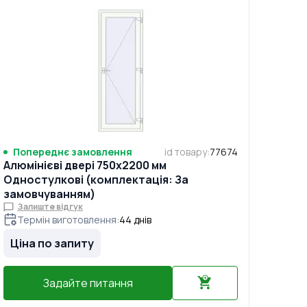
Попереднє замовлення
id товару
:
77674
Алюмінієві двері 750x2200 мм
Одностулкові (комплектація: За
замовчуванням)
Залиште відгук
Термін виготовлення
:
44
днів
Ціна по запиту
Задайте питання