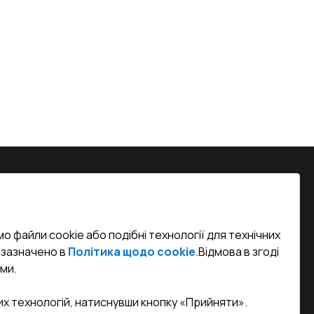
на, м. Вінниця, вул. Келецька 60 кв.
о файли cookie або подібні технології для технічних
efined)
к зазначено в
Політика щодо cookie
.
Відмова в згоді
ми.
sa.ua
их технологій, натиснувши кнопку «Прийняти».