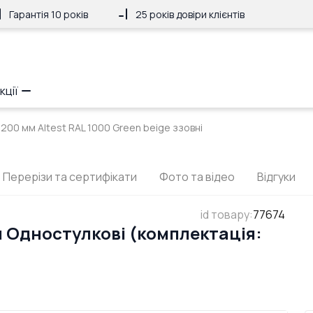
Гарантія 10 років
25 років довіри клієнтів
кції
2200 мм Altest RAL 1000 Green beige ззовні
Перерізи та сертифікати
Фото та відео
Відгуки
id товару
:
77674
м Одностулкові (комплектація: