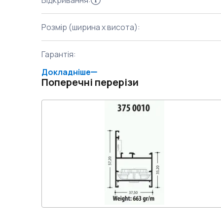
Відкривання
:
Розмір (ширина x висота)
:
Гарантія
:
Докладніше
Поперечні перерізи