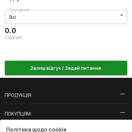
Сортування
0.0
0
відгуки
Залиш відгук / Задай питання
ПРОДУКЦІЯ:
Вікна
ПОКУПЦЯМ:
Двері
Про нас
Балкони
Політика щодо cookie