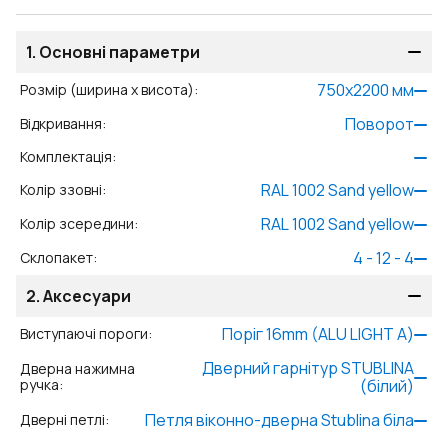
1.
Основні параметри
750
x
2200
мм
Розмір (ширина x висота)
:
Поворот
Відкривання
:
Комплектація
:
RAL 1002 Sand yellow
Колір ззовні
:
RAL 1002 Sand yellow
Колір зсередини
:
4 - 12 - 4
Склопакет
:
2.
Аксесуари
Поріг 16mm (ALU LIGHT A)
Виступаючі пороги
:
Дверний гарнітур STUBLINA
Дверна нажимна
ручка
:
(білий)
Петля віконно-дверна Stublina біла
Дверні петлі
: