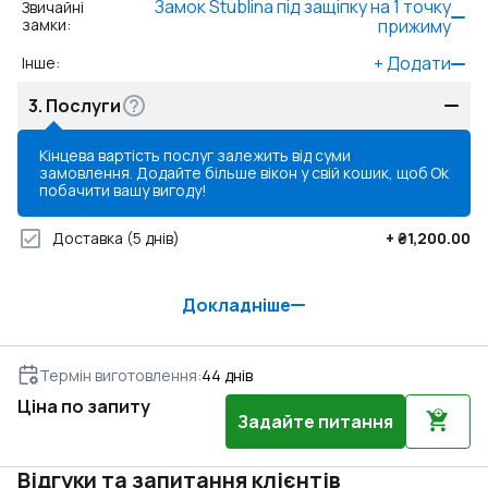
Замок Stublina під защіпку на 1 точку
Звичайні
замки
:
прижиму
+
Додати
Інше
:
3.
Послуги
Кінцева вартість послуг залежить від суми
замовлення. Додайте більше вікон у свій кошик, щоб
Ok
побачити вашу вигоду!
Доставка
(5 днів)
+
₴1,200.00
Докладніше
Термін виготовлення
:
44
днів
Ціна по запиту
Задайте питання
Відгуки та запитання клієнтів