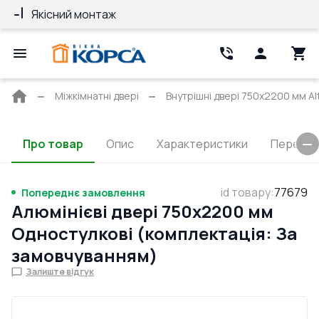
Якісний монтаж
Гарантія 10 ро
Головна
Міжкімнатні двері
Внутрішні двері 750x2200 мм Alt
сторінка
Про товар
Опис
Характеристики
Перерізи
id товару
:
77679
Попереднє замовлення
Алюмінієві двері 750x2200 мм
Одностулкові (комплектація: За
замовчуванням)
Залиште відгук