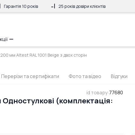
Гарантія 10 років
25 років довіри клієнтів
кції
200 мм Altest RAL 1001 Beige з двох сторін
Перерізи та сертифікати
Фото та відео
Відгуки
id товару
:
77680
м Одностулкові (комплектація: