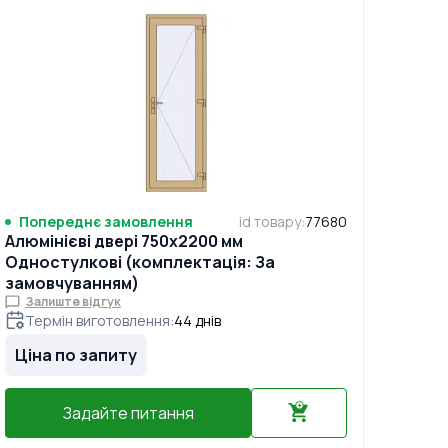
Попереднє замовлення
id товару
:
77680
Алюмінієві двері 750x2200 мм
Одностулкові (комплектація: За
замовчуванням)
Залиште відгук
Термін виготовлення
:
44
днів
Ціна по запиту
Задайте питання