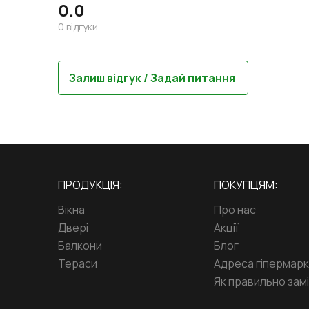
0.0
0
відгуки
Залиш відгук / Задай питання
ПРОДУКЦІЯ:
ПОКУПЦЯМ:
Вікна
Про нас
Двері
Акції
Балкони
Блог
Тераси
Адреса гіпермар
Як правильно замі