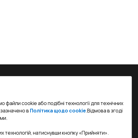
на, м. Вінниця, вул. Келецька 60 кв.
о файли cookie або подібні технології для технічних
efined)
к зазначено в
Політика щодо cookie
.
Відмова в згоді
ми.
sa.ua
их технологій, натиснувши кнопку «Прийняти».