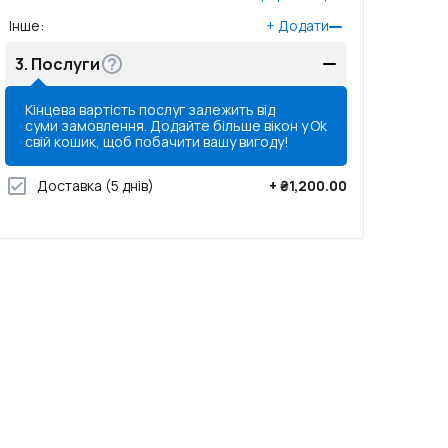
Інше
:
+
Додати
3.
Послуги
Кінцева вартість послуг залежить від
суми замовлення. Додайте більше вікон у
Ok
свій кошик, щоб побачити вашу вигоду!
Доставка
(5 днів)
+
₴1,200.00