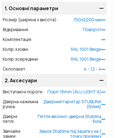
1.
Основні параметри
Розмір (ширина x висота)
:
750
x
2200
мм
Відкривання
:
Поворот
Комплектація
:
Колір ззовні
:
RAL 1001 Beige
Колір зсередини
:
RAL 1001 Beige
Склопакет
:
4 - 12 - 4
2.
Аксесуари
Виступаючі пороги
:
Поріг 16mm (ALU LIGHT A)
Дверна нажимна
Дверний гарнітур STUBLINA
ручка
:
(білий)
Дверні
Петля віконно-дверна Stublina
петлі
:
біла
Звичайні
Замок Stublina під защіпку на 1
замки
:
точку прижиму