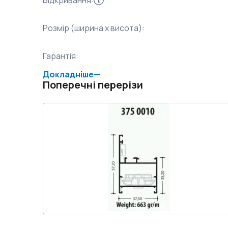
Відкривання
:
Розмір (ширина x висота)
:
Гарантія
:
Докладніше
Поперечні перерізи