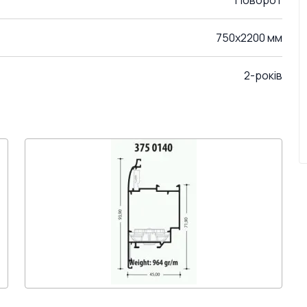
Поворот
750x2200 мм
2-років