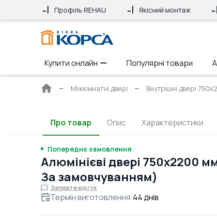
Профіль REHAU
Якісний монтаж
Купити онлайн
Популярні товари
А
Головна
Міжкімнатні двері
Внутрішні двері 750x2
сторінка
Про товар
Опис
Характеристики
Попереднє замовлення
Алюмінієві двері 750x2200 м
За замовчуванням)
Залиште відгук
Термін виготовлення
:
44
днів