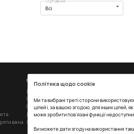
Сортування
СЕРВІС ТА ОБЛУГОВУВАННЯ:
КОНТАКТИ
Політика щодо cookie
Доставка і Оплата
Офіс
:
Украї
61
Гарантія та Сервіс
Ми та вибрані треті сторони використовуєм
Повернення товару
undefined(und
цілей і, за вашою згодою, для інших цілей, я
кета
Договір публічної оферти
може зробити пов’язані функції недоступни
i.mgr3@kor
ряти вікна
Співпраця з нами
Ви можете дати згоду на використання так