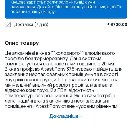
Кінцева вартість послуг залежить від суми
замовлення. Додайте більше вікон у свій кошик, щоб
Ok
побачити вашу вигоду!
Доставка
(7 днів)
+
₴700.00
Опис товару
Це алюмінієві вікна з ""холодного"" алюмінієвого
профілю без терморозриву. Дана система
комплектується склопакетами товщиною 20 мм.
Вікна з профілю Altest Pony 375 чудово підійдуть для
засклення неопалювальних приміщень та в якості
внутрішніх конструкцій. Перевагами таких вікон є:
мінімальний видимий розмір профілів, мала вага
відносно конструкцій з ПВХ, відсутність
температурного розширення. Якщо вам потрібні
легкі, надійні вікна з алюмінію в неопалювальні
приміщення - Altest Pony стане чудовим рішенням!
Докладніше