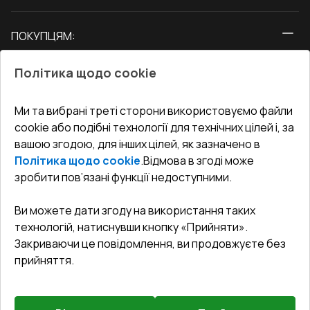
Вікна
ПОКУПЦЯМ:
Двері
Про нас
Балкони
Політика щодо cookie
СЕРВІС ТА ОБЛУГОВУВАННЯ:
Акції
Тераси
Доставка і Оплата
Блог
Ми та вибрані треті сторони використовуємо файли
КОНТАКТИ
cookie або подібні технології для технічних цілей і, за
Гарантія та Сервіс
Адреса гіпермаркета
вашою згодою, для інших цілей, як зазначено в
Офіс
:
Україна, м. Вінниця, вул. Келецька 60 кв. 61
Повернення товару
Як правильно заміряти вікна
Політика щодо cookie
.
Відмова в згоді може
Договір публічної оферти
undefined(undefined)
зробити пов’язані функції недоступними.
Співпраця з нами
i.mgr3@korsa.ua
Ви можете дати згоду на використання таких
технологій, натиснувши кнопку «Прийняти».
Закриваючи це повідомлення, ви продовжуєте без
прийняття.