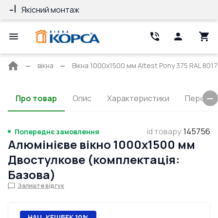
Якісний монтаж
Гарантія 10 ро
Головна
вікна
Вікна 1000x1500 мм Altest Pony 375 RAL 8017
сторінка
Про товар
Опис
Характеристики
Перерізи
id товару
:
145756
Попереднє замовлення
Алюмінієве вікно 1000x1500 мм
Двостулкове (комплектація:
Базова)
Залиште відгук
НАЦ. КЕШБЕК 10%