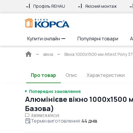
Профіль REHAU
Якісний монтаж
Купити онлайн
Популярні товари
А
Головна
вікна
Вікна 1000x1500 мм Altest Pony 37
сторінка
Про товар
Опис
Характеристики
Попереднє замовлення
Алюмінієве вікно 1000x1500 
Базова)
Залиште відгук
Термін виготовлення
:
44
днів