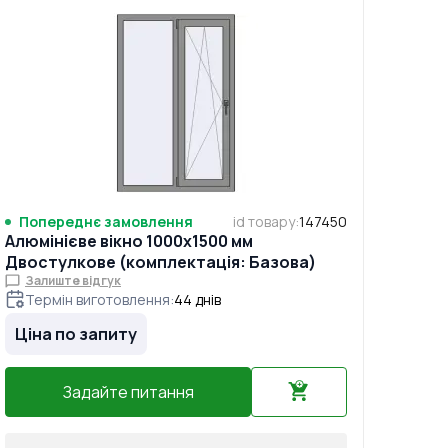
Попереднє замовлення
id товару
:
147450
Алюмінієве вікно 1000x1500 мм
Двостулкове (комплектація: Базова)
Залиште відгук
Термін виготовлення
:
44
днів
Ціна по запиту
Задайте питання