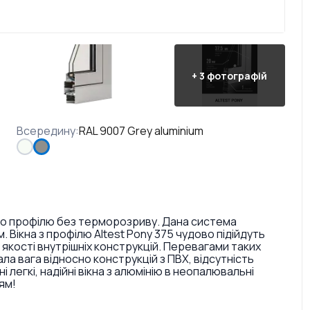
+
3
фотографій
Всередину
:
RAL 9007 Grey aluminium
вого профілю без терморозриву. Дана система
Вікна з профілю Altest Pony 375 чудово підійдуть
якості внутрішніх конструкцій. Перевагами таких
ала вага відносно конструкцій з ПВХ, відсутність
легкі, надійні вікна з алюмінію в неопалювальні
ям!