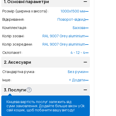
1.
Основні параметри
Розмір (ширина x висота)
:
1000
x
1500
мм
Відкривання
:
Поворот-відкид
Комплектація
:
Базова
Колір ззовні
:
RAL 9007 Grey aluminium
Колір зсередини
:
RAL 9007 Grey aluminium
Склопакет
:
4 - 12 - 4
2.
Аксесуари
Стандартна ручка
:
Без ручки
Інше
:
+
Додати
3.
Послуги
Кінцева вартість послуг залежить від
суми замовлення. Додайте більше вікон у
Ok
свій кошик, щоб побачити вашу вигоду!