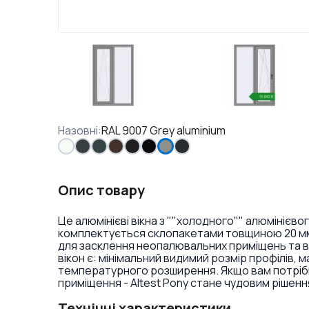
Назовні
:
RAL 9007 Grey aluminium
Опис товару
Це алюмінієві вікна з ""холодного"" алюмініє
комплектується склопакетами товщиною 20 мм. 
для засклення неопалювальних приміщень та в 
вікон є: мінімальний видимий розмір профілів, м
температурного розширення. Якщо вам потрібні 
приміщення - Altest Pony стане чудовим рішенн
Технічні характеристики