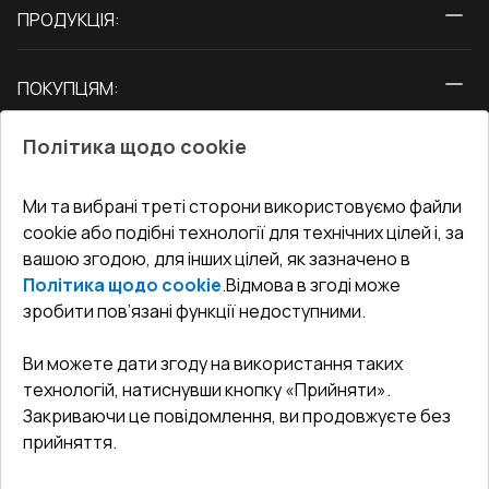
ПРОДУКЦІЯ:
Вікна
ПОКУПЦЯМ:
Двері
Про нас
Балкони
Політика щодо cookie
СЕРВІС ТА ОБЛУГОВУВАННЯ:
Акції
Тераси
Доставка і Оплата
Блог
Ми та вибрані треті сторони використовуємо файли
КОНТАКТИ
cookie або подібні технології для технічних цілей і, за
Гарантія та Сервіс
Адреса гіпермаркета
вашою згодою, для інших цілей, як зазначено в
Офіс
:
Україна, м. Вінниця, вул. Келецька 60 кв. 61
Повернення товару
Як правильно заміряти вікна
Політика щодо cookie
.
Відмова в згоді може
Договір публічної оферти
undefined(undefined)
зробити пов’язані функції недоступними.
Співпраця з нами
i.mgr3@korsa.ua
Ви можете дати згоду на використання таких
технологій, натиснувши кнопку «Прийняти».
Закриваючи це повідомлення, ви продовжуєте без
прийняття.