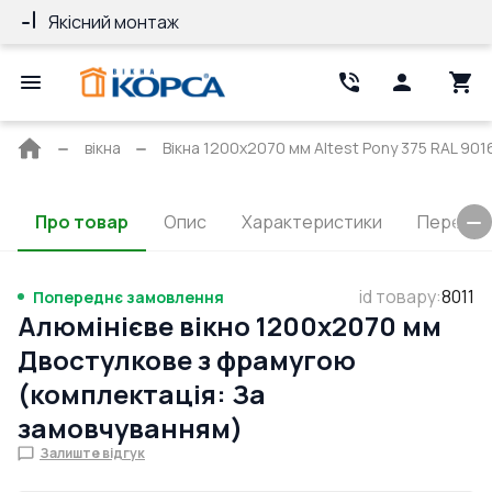
Якісний монтаж
Гарантія 10 ро
Головна
вікна
Вікна 1200x2070 мм Altest Pony 375 RAL 9016 
сторінка
Про товар
Опис
Характеристики
Перерізи
id товару
:
8011
Попереднє замовлення
Алюмінієве вікно 1200x2070 мм
Двостулкове з фрамугою
(комплектація: За
замовчуванням)
Залиште відгук