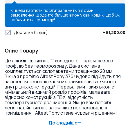
Кінцева вартість послуг залежить від суми
замовлення. Додайте більше вікон у свій кошик, щоб
Ok
побачити вашу вигоду!
Доставка
(5 днів)
+
₴1,200.00
Опис товару
Це алюмінієві вікна з ""холодного"" алюмінієвого
профілю без терморозриву. Дана система
комплектується склопакетами товщиною 20 мм.
Вікна з профілю Altest Pony 375 чудово підійдуть для
засклення неопалювальних приміщень та в якості
внутрішніх конструкцій. Перевагами таких вікон є:
мінімальний видимий розмір профілів, мала вага
відносно конструкцій з ПВХ, відсутність
температурного розширення. Якщо вам потрібні
легкі, надійні вікна з алюмінію в неопалювальні
приміщення - Altest Pony стане чудовим рішенням!
Докладніше