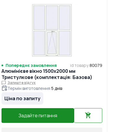
Попереднє замовлення
id товару
:
80079
Алюмінієве вікно 1500x2000 мм
Тристулкове (комплектація: Базова)
Залиште відгук
Термін виготовлення
:
5
днів
Ціна по запиту
Задайте питання