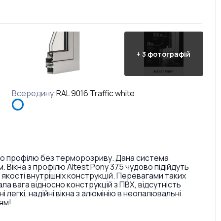
+
3
фотографій
Всередину
:
RAL 9016 Traffic white
вого профілю без терморозриву. Дана система
Вікна з профілю Altest Pony 375 чудово підійдуть
якості внутрішніх конструкцій. Перевагами таких
ала вага відносно конструкцій з ПВХ, відсутність
легкі, надійні вікна з алюмінію в неопалювальні
ям!