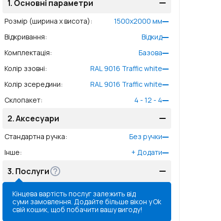
1.
Основні параметри
Розмір (ширина x висота)
:
1500
x
2000
мм
Відкривання
:
Відкид
Комплектація
:
Базова
Колір ззовні
:
RAL 9016 Traffic white
Колір зсередини
:
RAL 9016 Traffic white
Склопакет
:
4 - 12 - 4
2.
Аксесуари
Стандартна ручка
:
Без ручки
Інше
:
+
Додати
3.
Послуги
Кінцева вартість послуг залежить від
суми замовлення. Додайте більше вікон у
Ok
свій кошик, щоб побачити вашу вигоду!