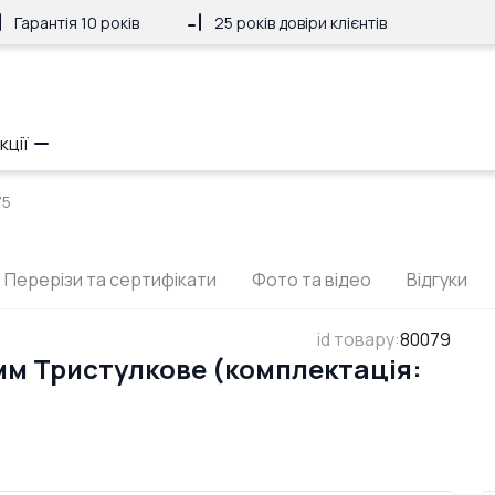
Гарантія 10 років
25 років довіри клієнтів
кції
75
Перерізи та сертифікати
Фото та відео
Відгуки
id товару
:
80079
мм Тристулкове (комплектація: