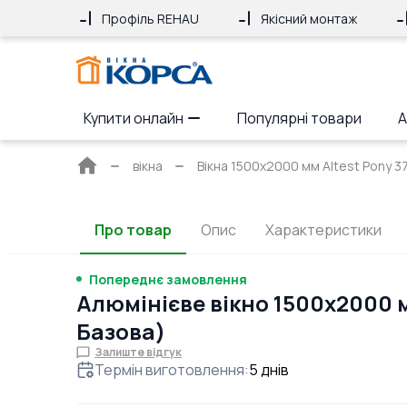
Профіль REHAU
Якісний монтаж
Купити онлайн
Популярні товари
А
Головна
вікна
Вікна 1500x2000 мм Altest Pony 3
сторінка
Про товар
Опис
Характеристики
Попереднє замовлення
Алюмінієве вікно 1500x2000 
Базова)
Залиште відгук
Термін виготовлення
:
5
днів