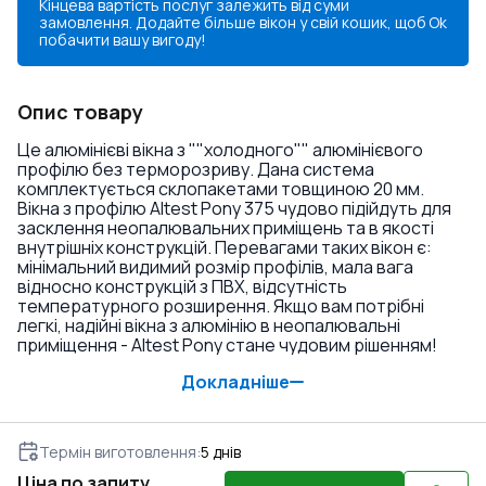
Кінцева вартість послуг залежить від суми
замовлення. Додайте більше вікон у свій кошик, щоб
Ok
побачити вашу вигоду!
Опис товару
Це алюмінієві вікна з ""холодного"" алюмінієвого
профілю без терморозриву. Дана система
комплектується склопакетами товщиною 20 мм.
Вікна з профілю Altest Pony 375 чудово підійдуть для
засклення неопалювальних приміщень та в якості
внутрішніх конструкцій. Перевагами таких вікон є:
мінімальний видимий розмір профілів, мала вага
відносно конструкцій з ПВХ, відсутність
температурного розширення. Якщо вам потрібні
легкі, надійні вікна з алюмінію в неопалювальні
приміщення - Altest Pony стане чудовим рішенням!
Докладніше
Термін виготовлення
:
5
днів
Ціна по запиту