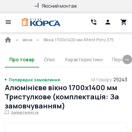
Якісний монтаж
Гарантія 10 ро
Головна
вікна
Вікна 1700x1400 мм Altest Pony 375
сторінка
Про товар
Опис
Характеристики
Перерізи
id товару
:
25243
Попереднє замовлення
Алюмінієве вікно 1700x1400 мм
Тристулкове (комплектація: За
замовчуванням)
Залиште відгук