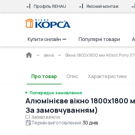
Профіль REHAU
Якісний монтаж
Купити онлайн
Популярні товари
А
Головна
вікна
Вікна 1800x1800 мм Altest Pony 37
сторінка
Про товар
Опис
Характеристики
Попереднє замовлення
Алюмінієве вікно 1800x1800 
За замовчуванням)
Залиште відгук
Термін виготовлення
:
30
днів