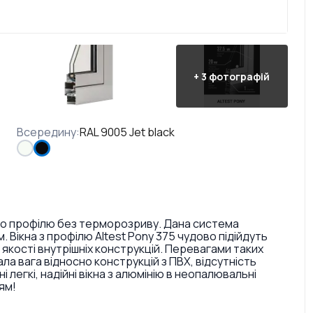
+
3
фотографій
Всередину
:
RAL 9005 Jet black
вого профілю без терморозриву. Дана система
Вікна з профілю Altest Pony 375 чудово підійдуть
якості внутрішніх конструкцій. Перевагами таких
ала вага відносно конструкцій з ПВХ, відсутність
легкі, надійні вікна з алюмінію в неопалювальні
ям!