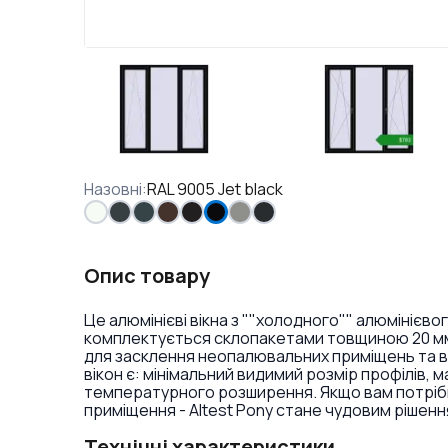
Назовні
:
RAL 9005 Jet black
Опис товару
Це алюмінієві вікна з ""холодного"" алюмініє
комплектується склопакетами товщиною 20 мм. 
для засклення неопалювальних приміщень та в 
вікон є: мінімальний видимий розмір профілів, м
температурного розширення. Якщо вам потрібні 
приміщення - Altest Pony стане чудовим рішенн
Технічні характеристики