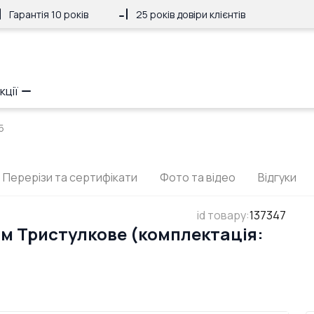
Гарантія 10 років
25 років довіри клієнтів
кції
5
Перерізи та сертифікати
Фото та відео
Відгуки
id товару
:
137347
мм Тристулкове (комплектація: