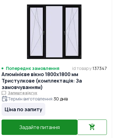
Попереднє замовлення
id товару
:
137347
Алюмінієве вікно 1800x1800 мм
Тристулкове (комплектація: За
замовчуванням)
Залиште відгук
Термін виготовлення
:
30
днів
Ціна по запиту
Задайте питання