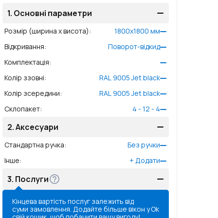
1.
Основні параметри
Розмір (ширина x висота)
:
1800
x
1800
мм
Відкривання
:
Поворот-відкид
Комплектація
:
Колір ззовні
:
RAL 9005 Jet black
Колір зсередини
:
RAL 9005 Jet black
Склопакет
:
4 - 12 - 4
2.
Аксесуари
Стандартна ручка
:
Без ручки
Інше
:
+
Додати
3.
Послуги
Кінцева вартість послуг залежить від
суми замовлення. Додайте більше вікон у
Ok
свій кошик, щоб побачити вашу вигоду!