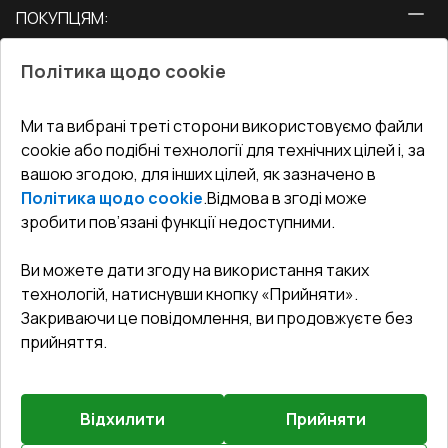
ПОКУПЦЯМ:
Двері
Про нас
Балкони
Політика щодо cookie
СЕРВІС ТА ОБЛУГОВУВАННЯ:
Акції
Тераси
Доставка і Оплата
Блог
Ми та вибрані треті сторони використовуємо файли
КОНТАКТИ
cookie або подібні технології для технічних цілей і, за
Гарантія та Сервіс
Адреса гіпермаркета
вашою згодою, для інших цілей, як зазначено в
Офіс
:
Україна, м. Вінниця, вул. Келецька 60 кв. 61
Повернення товару
Як правильно заміряти вікна
Політика щодо cookie
.
Відмова в згоді може
Договір публічної оферти
undefined(undefined)
зробити пов’язані функції недоступними.
Співпраця з нами
i.mgr3@korsa.ua
Ви можете дати згоду на використання таких
технологій, натиснувши кнопку «Прийняти».
Закриваючи це повідомлення, ви продовжуєте без
прийняття.
Відхилити
Прийняти
©
2026
.
Всі права захищені
.