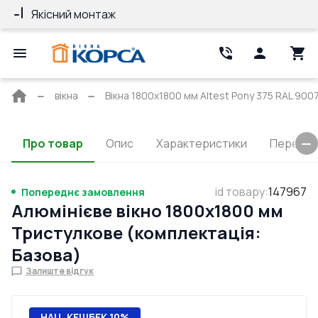
Якісний монтаж
Гарантія 10 ро
Головна
вікна
Вікна 1800x1800 мм Altest Pony 375 RAL 9007
сторінка
Про товар
Опис
Характеристики
Перерізи
id товару
:
147967
Попереднє замовлення
Алюмінієве вікно 1800x1800 мм
Тристулкове (комплектація:
Базова)
Залиште відгук
НАЦ. КЕШБЕК 10%