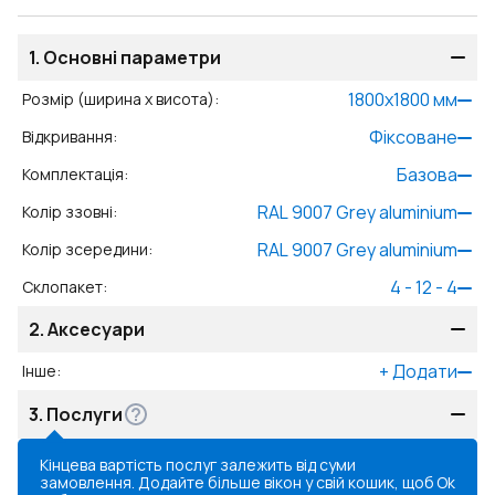
1.
Основні параметри
1800
x
1800
мм
Розмір (ширина x висота)
:
Фіксоване
Відкривання
:
Базова
Комплектація
:
RAL 9007 Grey aluminium
Колір ззовні
:
RAL 9007 Grey aluminium
Колір зсередини
:
4 - 12 - 4
Склопакет
:
2.
Аксесуари
+
Додати
Інше
:
3.
Послуги
Кінцева вартість послуг залежить від суми
замовлення. Додайте більше вікон у свій кошик, щоб
Ok