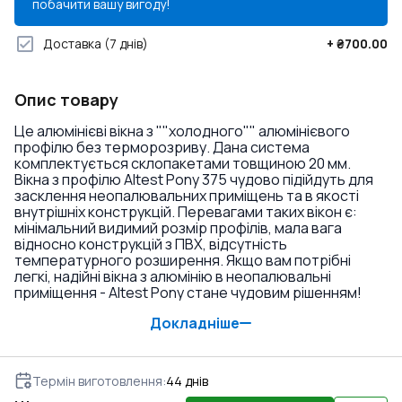
побачити вашу вигоду!
Доставка
(7 днів)
+
₴700.00
Опис товару
Це алюмінієві вікна з ""холодного"" алюмінієвого
профілю без терморозриву. Дана система
комплектується склопакетами товщиною 20 мм.
Вікна з профілю Altest Pony 375 чудово підійдуть для
засклення неопалювальних приміщень та в якості
внутрішніх конструкцій. Перевагами таких вікон є:
мінімальний видимий розмір профілів, мала вага
відносно конструкцій з ПВХ, відсутність
температурного розширення. Якщо вам потрібні
легкі, надійні вікна з алюмінію в неопалювальні
приміщення - Altest Pony стане чудовим рішенням!
Докладніше
Термін виготовлення
:
44
днів