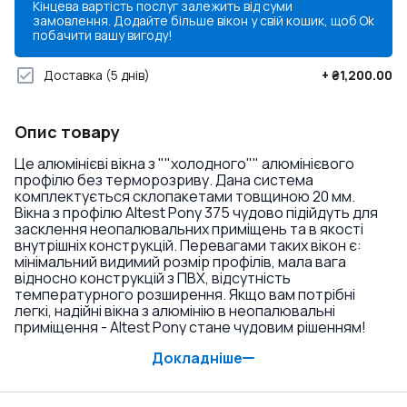
Кінцева вартість послуг залежить від суми
замовлення. Додайте більше вікон у свій кошик, щоб
Ok
побачити вашу вигоду!
Доставка
(5 днів)
+
₴1,200.00
Опис товару
Це алюмінієві вікна з ""холодного"" алюмінієвого
профілю без терморозриву. Дана система
комплектується склопакетами товщиною 20 мм.
Вікна з профілю Altest Pony 375 чудово підійдуть для
засклення неопалювальних приміщень та в якості
внутрішніх конструкцій. Перевагами таких вікон є:
мінімальний видимий розмір профілів, мала вага
відносно конструкцій з ПВХ, відсутність
температурного розширення. Якщо вам потрібні
легкі, надійні вікна з алюмінію в неопалювальні
приміщення - Altest Pony стане чудовим рішенням!
Докладніше