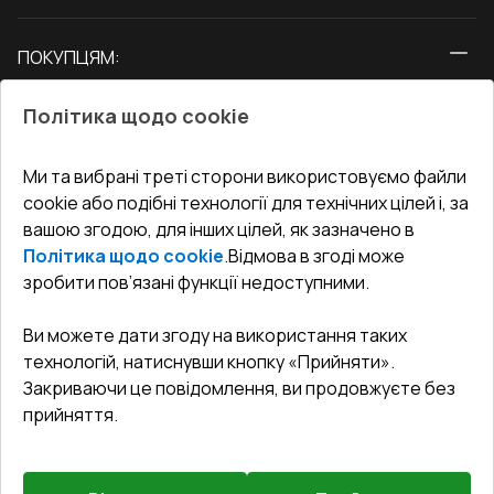
Вікна
ПОКУПЦЯМ:
Двері
Про нас
Балкони
Політика щодо cookie
СЕРВІС ТА ОБЛУГОВУВАННЯ:
Акції
Тераси
Доставка і Оплата
Блог
Ми та вибрані треті сторони використовуємо файли
КОНТАКТИ
cookie або подібні технології для технічних цілей і, за
Гарантія та Сервіс
Адреса гіпермаркета
вашою згодою, для інших цілей, як зазначено в
Офіс
:
Україна, м. Вінниця, вул. Келецька 60 кв. 61
Повернення товару
Як правильно заміряти вікна
Політика щодо cookie
.
Відмова в згоді може
Договір публічної оферти
undefined(undefined)
зробити пов’язані функції недоступними.
Співпраця з нами
i.mgr3@korsa.ua
Ви можете дати згоду на використання таких
технологій, натиснувши кнопку «Прийняти».
Закриваючи це повідомлення, ви продовжуєте без
прийняття.