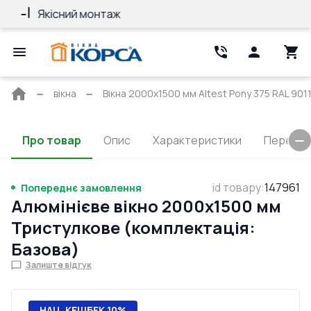
Якісний монтаж
Гарантія 10 ро
Головна
вікна
Вікна 2000x1500 мм Altest Pony 375 RAL 9011
сторінка
Про товар
Опис
Характеристики
Перерізи
id товару
:
147961
Попереднє замовлення
Алюмінієве вікно 2000x1500 мм
Тристулкове (комплектація:
Базова)
Залиште відгук
НАЦ. КЕШБЕК 10%