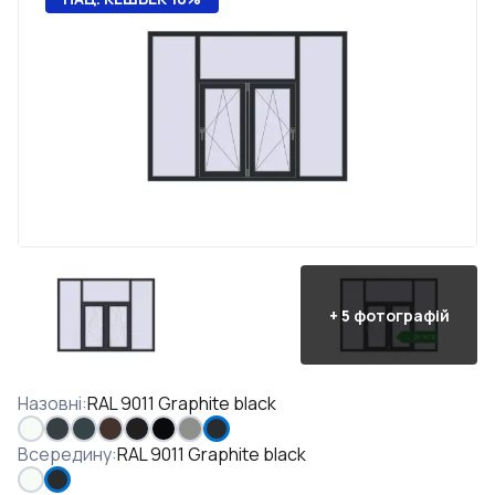
+
5
фотографій
Назовні
:
RAL 9011 Graphite black
Всередину
:
RAL 9011 Graphite black