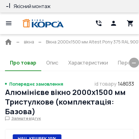
Якісний монтаж
Гарантія 10 ро
Головна
вікна
Вікна 2000x1500 мм Altest Pony 375 RAL 9007
сторінка
Про товар
Опис
Характеристики
Перерізи
id товару
:
148033
Попереднє замовлення
Алюмінієве вікно 2000x1500 мм
Тристулкове (комплектація:
Базова)
Залиште відгук
НАЦ. КЕШБЕК 10%