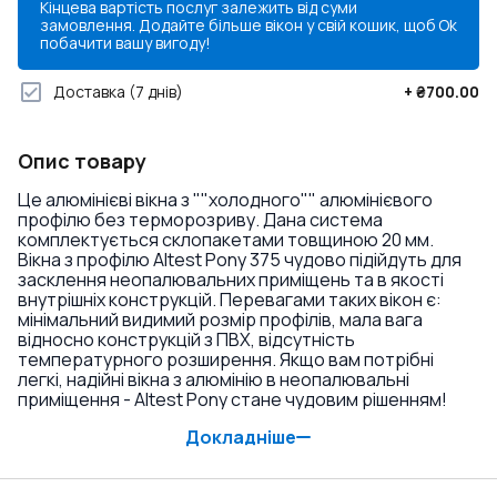
Кінцева вартість послуг залежить від суми
замовлення. Додайте більше вікон у свій кошик, щоб
Ok
побачити вашу вигоду!
Доставка
(7 днів)
+
₴700.00
Опис товару
Це алюмінієві вікна з ""холодного"" алюмінієвого
профілю без терморозриву. Дана система
комплектується склопакетами товщиною 20 мм.
Вікна з профілю Altest Pony 375 чудово підійдуть для
засклення неопалювальних приміщень та в якості
внутрішніх конструкцій. Перевагами таких вікон є:
мінімальний видимий розмір профілів, мала вага
відносно конструкцій з ПВХ, відсутність
температурного розширення. Якщо вам потрібні
легкі, надійні вікна з алюмінію в неопалювальні
приміщення - Altest Pony стане чудовим рішенням!
Докладніше