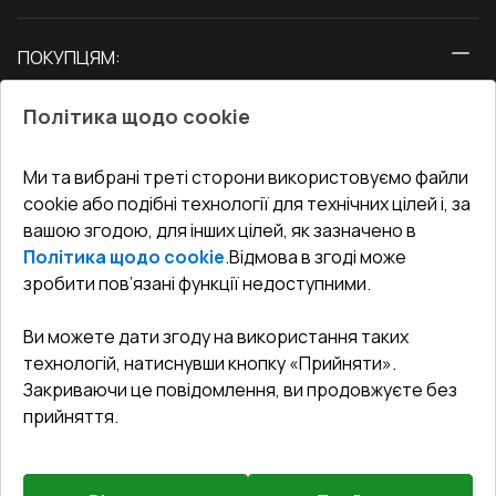
Вікна
ПОКУПЦЯМ:
Двері
Про нас
Балкони
Політика щодо cookie
СЕРВІС ТА ОБЛУГОВУВАННЯ:
Акції
Тераси
Доставка і Оплата
Блог
Ми та вибрані треті сторони використовуємо файли
КОНТАКТИ
cookie або подібні технології для технічних цілей і, за
Гарантія та Сервіс
Адреса гіпермаркета
вашою згодою, для інших цілей, як зазначено в
Офіс
:
Україна, м. Вінниця, вул. Келецька 60 кв. 61
Повернення товару
Як правильно заміряти вікна
Політика щодо cookie
.
Відмова в згоді може
Договір публічної оферти
undefined(undefined)
зробити пов’язані функції недоступними.
Співпраця з нами
i.mgr3@korsa.ua
Ви можете дати згоду на використання таких
технологій, натиснувши кнопку «Прийняти».
Закриваючи це повідомлення, ви продовжуєте без
прийняття.