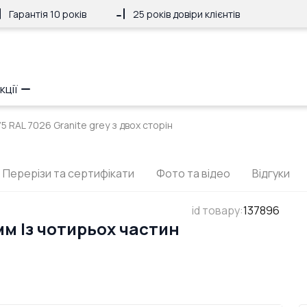
Гарантія 10 років
25 років довіри клієнтів
кції
5 RAL 7026 Granite grey з двох сторін
Перерізи та сертифікати
Фото та відео
Відгуки
id товару
:
137896
мм Із чотирьох частин