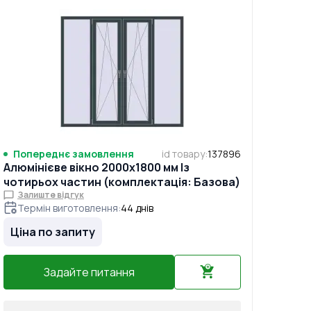
Попереднє замовлення
id товару
:
137896
Алюмінієве вікно 2000x1800 мм Із
чотирьох частин (комплектація: Базова)
Залиште відгук
Термін виготовлення
:
44
днів
Ціна по запиту
Задайте питання