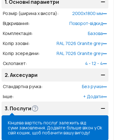
1.
Основні параметри
Розмір (ширина x висота)
:
2000
x
1800
мм
Відкривання
:
Поворот-відкид
Комплектація
:
Базова
Колір ззовні
:
RAL 7026 Granite grey
Колір зсередини
:
RAL 7026 Granite grey
Склопакет
:
4 - 12 - 4
2.
Аксесуари
Стандартна ручка
:
Без ручки
Інше
:
+
Додати
3.
Послуги
Кінцева вартість послуг залежить від
суми замовлення. Додайте більше вікон у
Ok
свій кошик, щоб побачити вашу вигоду!