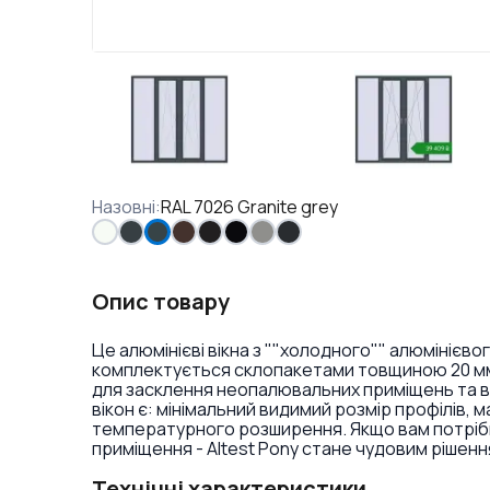
Назовні
:
RAL 7026 Granite grey
Опис товару
Це алюмінієві вікна з ""холодного"" алюмініє
комплектується склопакетами товщиною 20 мм. 
для засклення неопалювальних приміщень та в 
вікон є: мінімальний видимий розмір профілів, м
температурного розширення. Якщо вам потрібні 
приміщення - Altest Pony стане чудовим рішенн
Технічні характеристики