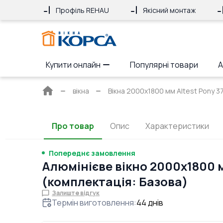
Профіль REHAU
Якісний монтаж
Купити онлайн
Популярні товари
А
Головна
вікна
Вікна 2000x1800 мм Altest Pony 37
сторінка
Про товар
Опис
Характеристики
Попереднє замовлення
Алюмінієве вікно 2000x1800 
(комплектація: Базова)
Залиште відгук
Термін виготовлення
:
44
днів