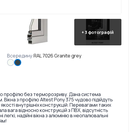
+
3
фотографій
Всередину
:
RAL 7026 Granite grey
вого профілю без терморозриву. Дана система
Вікна з профілю Altest Pony 375 чудово підійдуть
якості внутрішніх конструкцій. Перевагами таких
ала вага відносно конструкцій з ПВХ, відсутність
легкі, надійні вікна з алюмінію в неопалювальні
ям!