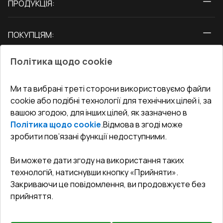
ПРОДУКЦІЯ:
Вікна
ПОКУПЦЯМ:
Двері
Про нас
Балкони
Політика щодо cookie
СЕРВІС ТА ОБЛУГОВУВАННЯ:
Акції
Тераси
Доставка і Оплата
Блог
Ми та вибрані треті сторони використовуємо файли
КОНТАКТИ
cookie або подібні технології для технічних цілей і, за
Гарантія та Сервіс
Адреса гіпермаркета
вашою згодою, для інших цілей, як зазначено в
Офіс
:
Україна, м. Вінниця, вул. Келецька 60 кв. 61
Повернення товару
Як правильно заміряти вікна
Політика щодо cookie
.
Відмова в згоді може
Договір публічної оферти
undefined(undefined)
зробити пов’язані функції недоступними.
Співпраця з нами
i.mgr3@korsa.ua
Ви можете дати згоду на використання таких
технологій, натиснувши кнопку «Прийняти».
Закриваючи це повідомлення, ви продовжуєте без
прийняття.