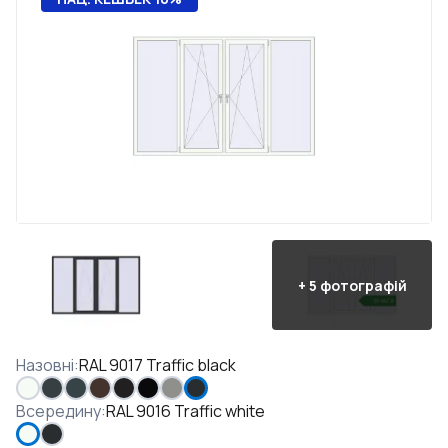
+
5
фотографій
Назовні
:
RAL 9017 Traffic black
Всередину
:
RAL 9016 Traffic white