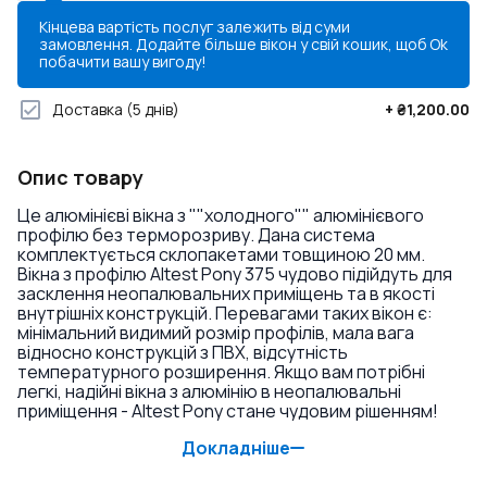
Кінцева вартість послуг залежить від суми
замовлення. Додайте більше вікон у свій кошик, щоб
Ok
побачити вашу вигоду!
Доставка
(5 днів)
+
₴1,200.00
Опис товару
Це алюмінієві вікна з ""холодного"" алюмінієвого
профілю без терморозриву. Дана система
комплектується склопакетами товщиною 20 мм.
Вікна з профілю Altest Pony 375 чудово підійдуть для
засклення неопалювальних приміщень та в якості
внутрішніх конструкцій. Перевагами таких вікон є:
мінімальний видимий розмір профілів, мала вага
відносно конструкцій з ПВХ, відсутність
температурного розширення. Якщо вам потрібні
легкі, надійні вікна з алюмінію в неопалювальні
приміщення - Altest Pony стане чудовим рішенням!
Докладніше