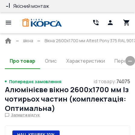
Якісний монтаж
Гарантія 10 ро
Головна
вікна
Вікна 2600x1700 мм Altest Pony 375 RAL 9017 
сторінка
Про товар
Опис
Характеристики
Перерізи
id товару
:
74075
Попереднє замовлення
Алюмінієве вікно 2600x1700 мм Із
чотирьох частин (комплектація:
Оптимальна)
Залиште відгук
НАЦ. КЕШБЕК 10%