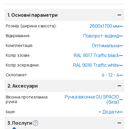
1.
Основні параметри
2600
x
1700
мм
Розмір (ширина x висота)
:
Поворот-відкид
Відкривання
:
Оптимальна
Комплектація
:
RAL 9017 Traffic black
Колір ззовні
:
RAL 9016 Traffic white
Колір зсередини
:
4 - 12 - 4
Склопакет
:
2.
Аксесуари
Ручка віконна GU SPACIO
Віконна протизламна
ручка
:
(біла)
+
Додати
Інше
:
3.
Послуги