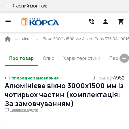
Якісний монтаж
Гарантія 10 ро
Головна
вікна
Вікна 3000x1500 мм Altest Pony 375 RAL 9016 
сторінка
Про товар
Опис
Характеристики
Перерізи
id товару
:
4952
Попереднє замовлення
Алюмінієве вікно 3000x1500 мм Із
чотирьох частин (комплектація:
За замовчуванням)
Залиште відгук