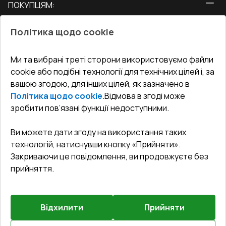
ПОКУПЦЯМ:
Двері
Про нас
Балкони
Політика щодо cookie
СЕРВІС ТА ОБЛУГОВУВАННЯ:
Акції
Тераси
Доставка і Оплата
Блог
Ми та вибрані треті сторони використовуємо файли
КОНТАКТИ
cookie або подібні технології для технічних цілей і, за
Гарантія та Сервіс
Адреса гіпермаркета
вашою згодою, для інших цілей, як зазначено в
Офіс
:
Україна, м. Вінниця, вул. Келецька 60 кв. 61
Повернення товару
Як правильно заміряти вікна
Політика щодо cookie
.
Відмова в згоді може
Договір публічної оферти
undefined(undefined)
зробити пов’язані функції недоступними.
Співпраця з нами
i.mgr3@korsa.ua
Ви можете дати згоду на використання таких
технологій, натиснувши кнопку «Прийняти».
Закриваючи це повідомлення, ви продовжуєте без
прийняття.
Відхилити
Прийняти
©
2026
.
Всі права захищені
.
Сайт створено на платформі
Vitrager.com
.