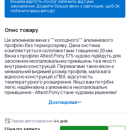
Кінцева вартість послуг залежить від суми
замовлення. Додайте більше вікон у свій кошик, щоб
Ok
побачити вашу вигоду!
Опис товару
Це алюмінієві вікна з ""холодного"" алюмінієвого
профілю без терморозриву. Дана система
комплектується склопакетами товщиною 20 мм.
Вікна з профілю Altest Pony 375 чудово підійдуть для
засклення неопалювальних приміщень та в якості
внутрішніх конструкцій. Перевагами таких вікон є:
мінімальний видимий розмір профілів, мала вага
відносно конструкцій з ПВХ, відсутність
температурного розширення. Якщо вам потрібні
легкі, надійні вікна з алюмінію в неопалювальні
приміщення - Altest Pony стане чудовим рішенням!
Докладніше
Термін виготовлення
:
44
днів
Ціна по запиту