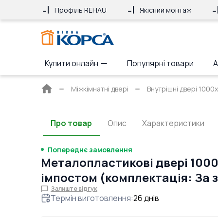
Профіль REHAU
Якісний монтаж
Купити онлайн
Популярні товари
А
Головна
Міжкімнатні двері
Внутрішні двері 1000
сторінка
Про товар
Опис
Характеристики
Попереднє замовлення
Металопластикові двері 1000
імпостом (комплектація: За
Залиште відгук
Термін виготовлення
:
26
днів