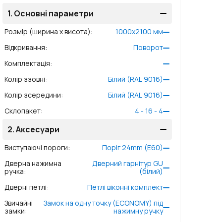
1.
Основні параметри
Розмір (ширина x висота)
:
1000
x
2100
мм
Відкривання
:
Поворот
Комплектація
:
Колір ззовні
:
Білий (RAL 9016)
Колір зсередини
:
Білий (RAL 9016)
Склопакет
:
4 - 16 - 4
2.
Аксесуари
Виступаючі пороги
:
Поріг 24mm (E60)
Дверна нажимна
Дверний гарнітур GU
ручка
:
(білий)
Дверні петлі
:
Петлі віконні комплект
Звичайні
Замок на одну точку (ECONOMY) під
замки
:
нажимну ручку