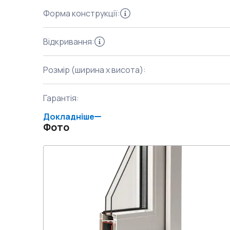
Форма конструкції
:
Відкривання
:
Розмір (ширина x висота)
:
Гарантія
:
Докладніше
Фото