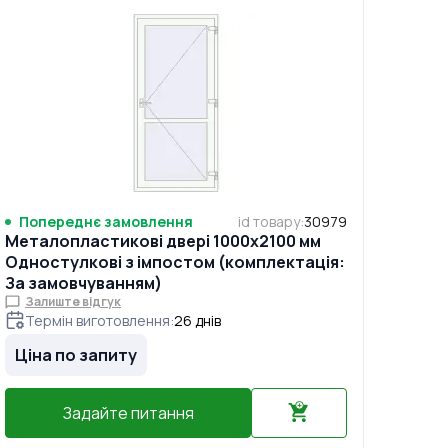
Попереднє замовлення
id товару
:
30979
Металопластикові двері 1000x2100 мм
Одностулкові з імпостом (комплектація:
За замовчуванням)
Залиште відгук
Термін виготовлення
:
26
днів
Ціна по запиту
Задайте питання