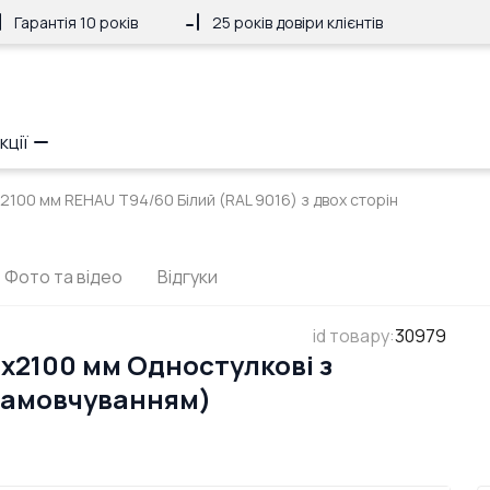
Гарантія 10 років
25 років довіри клієнтів
кції
x2100 мм REHAU Т94/60 Білий (RAL 9016) з двох сторін
Фото та відео
Відгуки
id товару
:
30979
x2100 мм Одностулкові з
 замовчуванням)