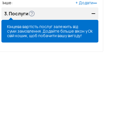
Інше
:
+
Додати
3.
Послуги
Кінцева вартість послуг залежить від
суми замовлення. Додайте більше вікон у
Ok
свій кошик, щоб побачити вашу вигоду!