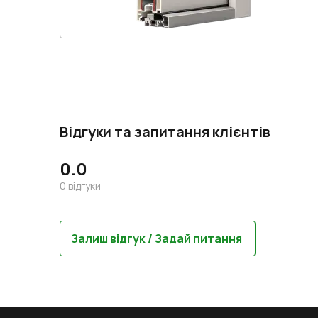
Відгуки та запитання клієнтів
0.0
0
відгуки
Залиш відгук / Задай питання