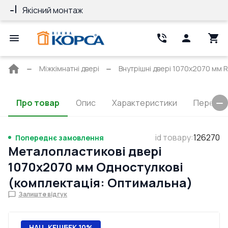
Якісний монтаж
Гарантія 10 ро
Головна
Міжкімнатні двері
Внутрішні двері 1070x2070 мм R
сторінка
Про товар
Опис
Характеристики
Перерізи
id товару
:
126270
Попереднє замовлення
Металопластикові двері
1070x2070 мм Одностулкові
(комплектація: Оптимальна)
Залиште відгук
НАЦ. КЕШБЕК 10%