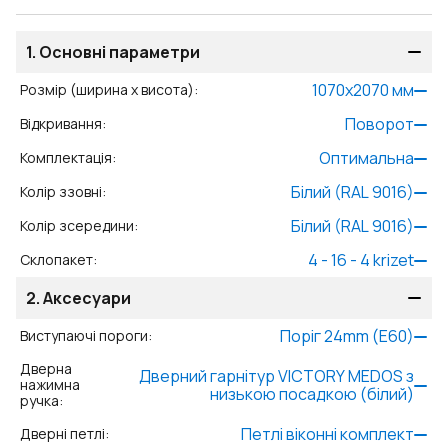
1.
Основні параметри
1070
x
2070
мм
Розмір (ширина x висота)
:
Поворот
Відкривання
:
Оптимальна
Комплектація
:
Білий (RAL 9016)
Колір ззовні
:
Білий (RAL 9016)
Колір зсередини
:
4 - 16 - 4 krizet
Склопакет
:
2.
Аксесуари
Поріг 24mm (E60)
Виступаючі пороги
:
Дверна
Дверний гарнітур VICTORY MEDOS з
нажимна
низькою посадкою (білий)
ручка
:
Петлі віконні комплект
Дверні петлі
: