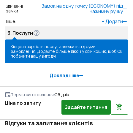
Замок на одну точку (ECONOMY) під
Звичайні
замки
:
нажимну ручку
+
Додати
Інше
:
3.
Послуги
Кінцева вартість послуг залежить від суми
замовлення. Додайте більше вікон у свій кошик, щоб
Ok
побачити вашу вигоду!
Докладніше
Термін виготовлення
:
26
днів
Ціна по запиту
Задайте питання
Відгуки та запитання клієнтів