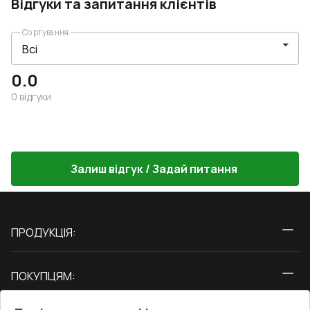
Відгуки та запитання клієнтів
Сортування
0.0
0
відгуки
Залиш відгук / Задай питання
ПРОДУКЦІЯ:
Вікна
ПОКУПЦЯМ:
Двері
Про нас
Балкони