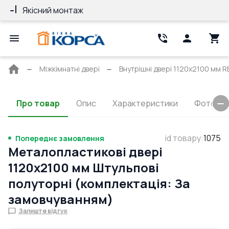
Якісний монтаж
Гарантія 10 ро
Головна
Міжкімнатні двері
Внутрішні двері 1120x2100 мм R
сторінка
Про товар
Опис
Характеристики
Фото та 
id товару
:
1075
Попереднє замовлення
Металопластикові двері
1120x2100 мм Штульпові
полуторні (комплектація: За
замовчуванням)
Залиште відгук