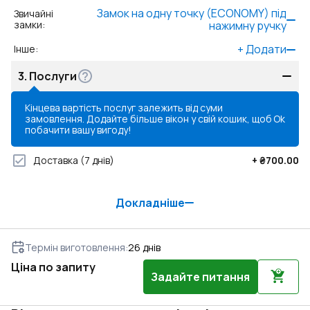
Замок на одну точку (ECONOMY) під
Звичайні
замки
:
нажимну ручку
+
Додати
Інше
:
3.
Послуги
Кінцева вартість послуг залежить від суми
замовлення. Додайте більше вікон у свій кошик, щоб
Ok
побачити вашу вигоду!
Доставка
(7 днів)
+
₴700.00
Докладніше
Термін виготовлення
:
26
днів
Ціна по запиту
Задайте питання