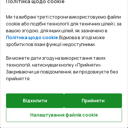
Політика щодо cookie
СЕРВІС ТА ОБЛУГОВУВАННЯ:
Акції
Тераси
Доставка і Оплата
Блог
Ми та вибрані треті сторони використовуємо файли
КОНТАКТИ
cookie або подібні технології для технічних цілей і, за
Гарантія та Сервіс
Адреса гіпермаркета
вашою згодою, для інших цілей, як зазначено в
Офіс
:
Україна, м. Вінниця, вул. Келецька 60 кв. 61
Повернення товару
Як правильно заміряти вікна
Політика щодо cookie
.
Відмова в згоді може
Договір публічної оферти
undefined(undefined)
зробити пов’язані функції недоступними.
Співпраця з нами
i.mgr3@korsa.ua
Ви можете дати згоду на використання таких
технологій, натиснувши кнопку «Прийняти».
Закриваючи це повідомлення, ви продовжуєте без
прийняття.
Відхилити
Прийняти
©
2026
.
Всі права захищені
.
Сайт створено на платформі
Vitrager.com
.
Повідомити про проблему
?
Налаштування файлів cookie