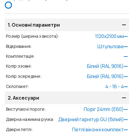
1.
Основні параметри
1120
x
2100
мм
Розмір (ширина x висота)
:
Штульпове
Відкривання
:
Комплектація
:
Білий (RAL 9016)
Колір ззовні
:
Білий (RAL 9016)
Колір зсередини
:
4 - 16 - 4
Склопакет
:
2.
Аксесуари
Поріг 24mm (E60)
Виступаючі пороги
:
Дверний гарнітур GU (білий)
Дверна нажимна ручка
:
Петлі віконні комплект
Дверні петлі
: