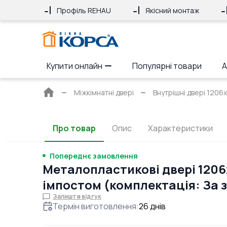
Профіль REHAU
Якісний монтаж
Купити онлайн
Популярні товари
А
Головна
Міжкімнатні двері
Внутрішні двері 1206
сторінка
Про товар
Опис
Характеристики
Попереднє замовлення
Металопластикові двері 1206
імпостом (комплектація: За
Залиште відгук
Термін виготовлення
:
26
днів