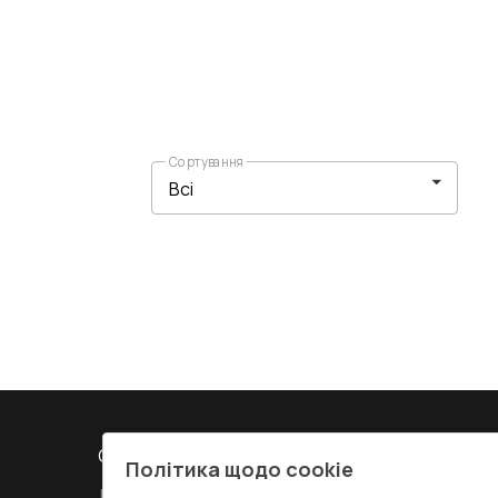
Сортування
СЕРВІС ТА ОБЛУГОВУВАННЯ:
КОНТАКТИ
Політика щодо cookie
Доставка і Оплата
Офіс
:
Украї