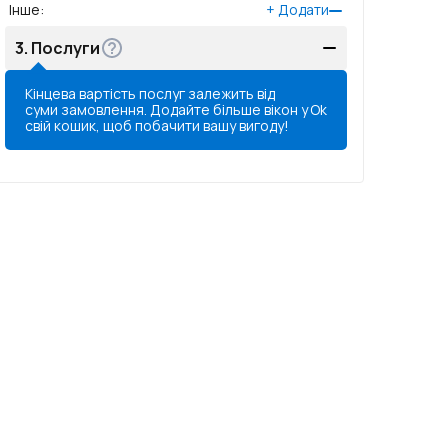
Інше
:
+
Додати
3.
Послуги
Кінцева вартість послуг залежить від
суми замовлення. Додайте більше вікон у
Ok
свій кошик, щоб побачити вашу вигоду!