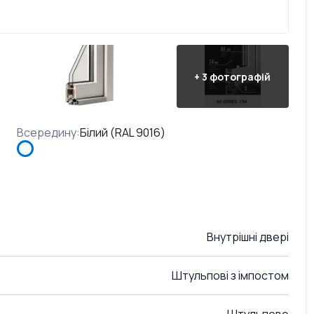
+
3
фотографій
Всередину
:
Білий (RAL 9016)
Внутрішні двері
Штульпові з імпостом