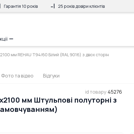
Гарантія 10 років
25 років довіри клієнтів
кції
x2100 мм REHAU Т94/60 Білий (RAL 9016) з двох сторін
Фото та відео
Відгуки
id товару
:
45276
x2100 мм Штульпові полуторні з
 замовчуванням)