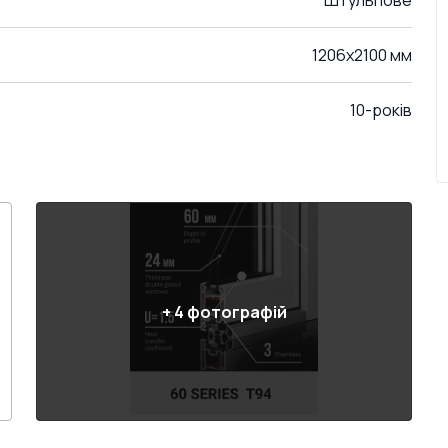
Штульпове
1206x2100 мм
10-років
+
4
фотографій