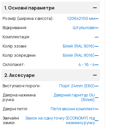
1.
Основні параметри
Розмір (ширина x висота)
:
1206
x
2100
мм
Відкривання
:
Штульпове
Комплектація
:
Колір ззовні
:
Білий (RAL 9016)
Колір зсередини
:
Білий (RAL 9016)
Склопакет
:
4 - 16 - 4
2.
Аксесуари
Виступаючі пороги
:
Поріг 24mm (E60)
Дверна нажимна
Дверний гарнітур GU
ручка
:
(білий)
Дверні петлі
:
Петлі віконні комплект
Звичайні
Замок на одну точку (ECONOMY) під
замки
:
нажимну ручку