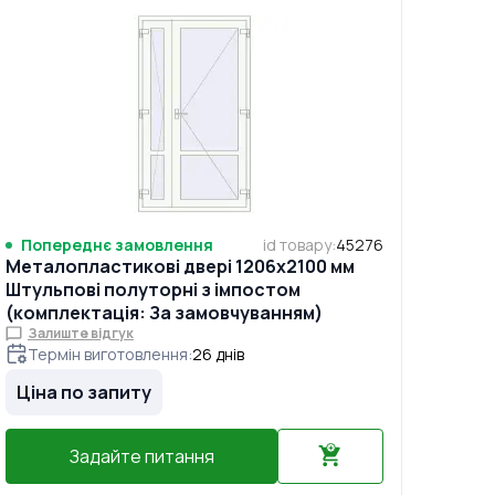
Попереднє замовлення
id товару
:
45276
Металопластикові двері 1206x2100 мм
Штульпові полуторні з імпостом
(комплектація: За замовчуванням)
Залиште відгук
Термін виготовлення
:
26
днів
Ціна по запиту
Задайте питання