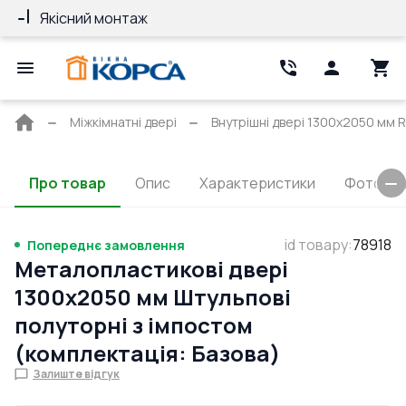
Якісний монтаж
Гарантія 10 ро
Головна
Міжкімнатні двері
Внутрішні двері 1300x2050 мм 
сторінка
Про товар
Опис
Характеристики
Фото та 
id товару
:
78918
Попереднє замовлення
Металопластикові двері
1300x2050 мм Штульпові
полуторні з імпостом
(комплектація: Базова)
Залиште відгук