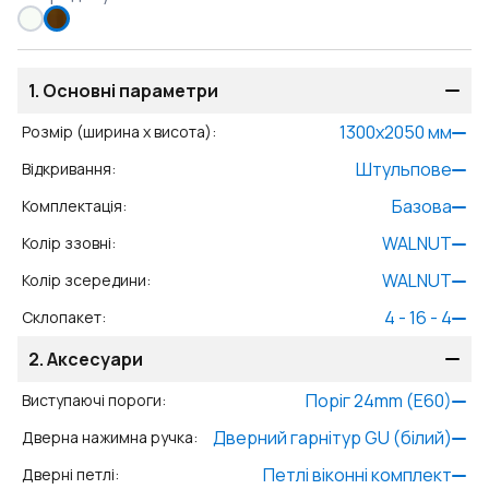
1.
Основні параметри
1300
x
2050
мм
Розмір (ширина x висота)
:
Штульпове
Відкривання
:
Базова
Комплектація
:
WALNUT
Колір ззовні
:
WALNUT
Колір зсередини
:
4 - 16 - 4
Склопакет
:
2.
Аксесуари
Поріг 24mm (E60)
Виступаючі пороги
:
Дверний гарнітур GU (білий)
Дверна нажимна ручка
:
Петлі віконні комплект
Дверні петлі
: