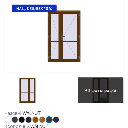
НАЦ. КЕШБЕК 10%
+
5
фотографій
Назовні
:
WALNUT
Всередину
:
WALNUT