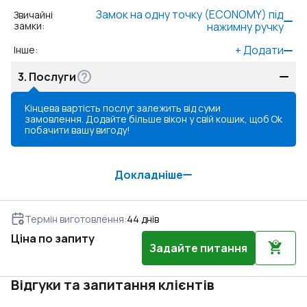
Замок на одну точку (ECONOMY) під
Звичайні
замки
:
нажимну ручку
+
Додати
Інше
:
3.
Послуги
Кінцева вартість послуг залежить від суми
замовлення. Додайте більше вікон у свій кошик, щоб
Ok
побачити вашу вигоду!
Докладніше
Термін виготовлення
:
44
днів
Ціна по запиту
Задайте питання
Відгуки та запитання клієнтів