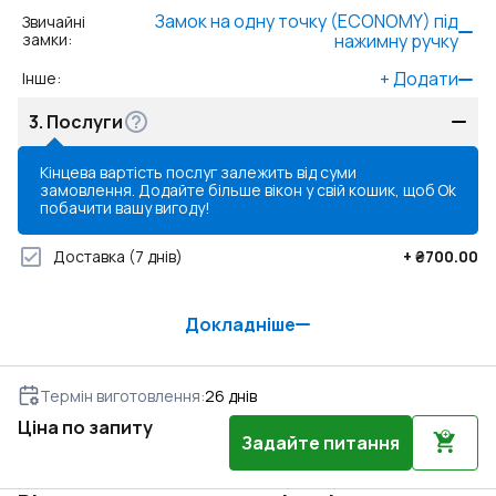
Замок на одну точку (ECONOMY) під
Звичайні
замки
:
нажимну ручку
+
Додати
Інше
:
3.
Послуги
Кінцева вартість послуг залежить від суми
замовлення. Додайте більше вікон у свій кошик, щоб
Ok
побачити вашу вигоду!
Доставка
(7 днів)
+
₴700.00
Докладніше
Термін виготовлення
:
26
днів
Ціна по запиту
Задайте питання