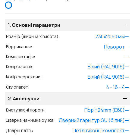
1.
Основні параметри
730
x
2050
мм
Розмір (ширина x висота)
:
Поворот
Відкривання
:
Комплектація
:
Білий (RAL 9016)
Колір ззовні
:
Білий (RAL 9016)
Колір зсередини
:
4 - 16 - 4
Склопакет
:
2.
Аксесуари
Поріг 24mm (E60)
Виступаючі пороги
:
Дверний гарнітур GU (білий)
Дверна нажимна ручка
:
Петлі віконні комплект
Дверні петлі
: