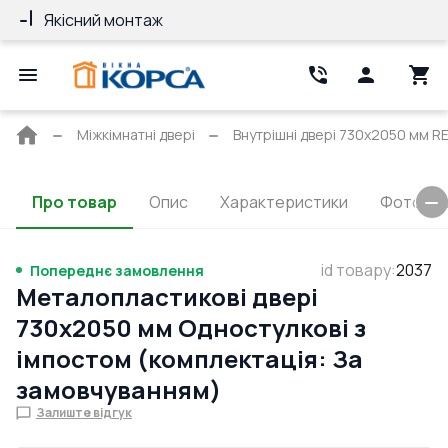
Якісний монтаж
Гарантія 10 ро
Головна
Міжкімнатні двері
Внутрішні двері 730x2050 мм RE
сторінка
Про товар
Опис
Характеристики
Фото та 
id товару
:
2037
Попереднє замовлення
Металопластикові двері
730x2050 мм Одностулкові з
імпостом (комплектація: За
замовчуванням)
Залиште відгук