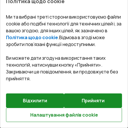
Політика щодо cookie
СЕРВІС ТА ОБЛУГОВУВАННЯ:
Акції
Тераси
Доставка і Оплата
Блог
Ми та вибрані треті сторони використовуємо файли
КОНТАКТИ
cookie або подібні технології для технічних цілей і, за
Гарантія та Сервіс
Адреса гіпермаркета
вашою згодою, для інших цілей, як зазначено в
Офіс
:
Україна, м. Вінниця, вул. Келецька 60 кв. 61
Повернення товару
Як правильно заміряти вікна
Політика щодо cookie
.
Відмова в згоді може
Договір публічної оферти
undefined(undefined)
зробити пов’язані функції недоступними.
Співпраця з нами
i.mgr3@korsa.ua
Ви можете дати згоду на використання таких
технологій, натиснувши кнопку «Прийняти».
Закриваючи це повідомлення, ви продовжуєте без
прийняття.
Відхилити
Прийняти
©
2026
.
Всі права захищені
.
Сайт створено на платформі
Vitrager.com
.
Повідомити про проблему
?
Налаштування файлів cookie