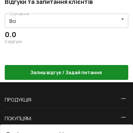
Відгуки та запитання клієнтів
Сортування
0.0
0
відгуки
Залиш відгук / Задай питання
ПРОДУКЦІЯ:
Вікна
ПОКУПЦЯМ:
Двері
Про нас
Балкони