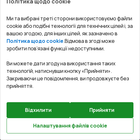
Політика щодо cookie
СЕРВІС ТА ОБЛУГОВУВАННЯ:
Акції
Тераси
Доставка і Оплата
Блог
Ми та вибрані треті сторони використовуємо файли
КОНТАКТИ
cookie або подібні технології для технічних цілей і, за
Гарантія та Сервіс
Адреса гіпермаркета
вашою згодою, для інших цілей, як зазначено в
Офіс
:
Україна, м. Вінниця, вул. Келецька 60 кв. 61
Повернення товару
Як правильно заміряти вікна
Політика щодо cookie
.
Відмова в згоді може
Договір публічної оферти
undefined(undefined)
зробити пов’язані функції недоступними.
Співпраця з нами
i.mgr3@korsa.ua
Ви можете дати згоду на використання таких
технологій, натиснувши кнопку «Прийняти».
Закриваючи це повідомлення, ви продовжуєте без
прийняття.
Відхилити
Прийняти
©
2026
.
Всі права захищені
.
Сайт створено на платформі
Vitrager.com
.
Повідомити про проблему
?
Налаштування файлів cookie