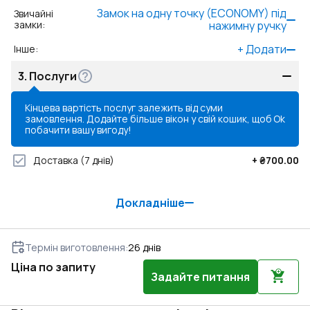
Замок на одну точку (ECONOMY) під
Звичайні
замки
:
нажимну ручку
+
Додати
Інше
:
3.
Послуги
Кінцева вартість послуг залежить від суми
замовлення. Додайте більше вікон у свій кошик, щоб
Ok
побачити вашу вигоду!
Доставка
(7 днів)
+
₴700.00
Докладніше
Термін виготовлення
:
26
днів
Ціна по запиту
Задайте питання