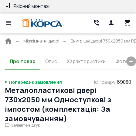
Якісний монтаж
Гарантія 10 ро
Головна
Міжкімнатні двері
Внутрішні двері 730x2050 мм RE
сторінка
Про товар
Опис
Характеристики
Фото та 
id товару
:
69080
Попереднє замовлення
Металопластикові двері
730x2050 мм Одностулкові з
імпостом (комплектація: За
замовчуванням)
Залиште відгук