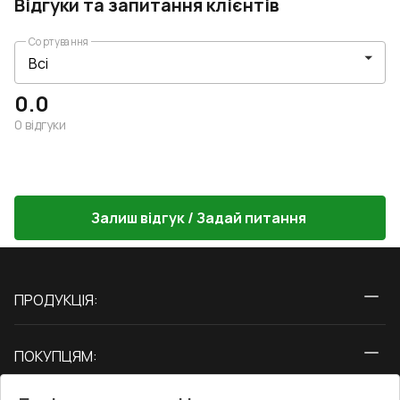
Відгуки та запитання клієнтів
Сортування
0.0
0
відгуки
Залиш відгук / Задай питання
ПРОДУКЦІЯ:
Вікна
ПОКУПЦЯМ:
Двері
Про нас
Балкони