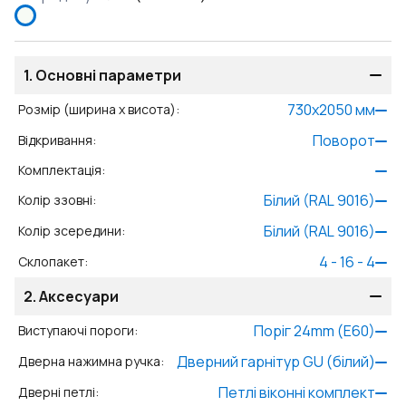
1.
Основні параметри
730
x
2050
мм
Розмір (ширина x висота)
:
Поворот
Відкривання
:
Комплектація
:
Білий (RAL 9016)
Колір ззовні
:
Білий (RAL 9016)
Колір зсередини
:
4 - 16 - 4
Склопакет
:
2.
Аксесуари
Поріг 24mm (E60)
Виступаючі пороги
:
Дверний гарнітур GU (білий)
Дверна нажимна ручка
:
Петлі віконні комплект
Дверні петлі
: