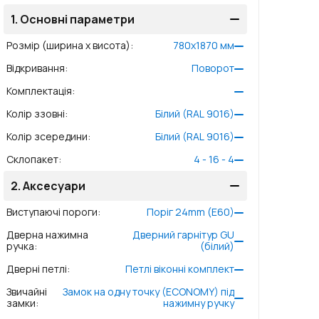
1.
Основні параметри
Розмір (ширина x висота)
:
780
x
1870
мм
Відкривання
:
Поворот
Комплектація
:
Колір ззовні
:
Білий (RAL 9016)
Колір зсередини
:
Білий (RAL 9016)
Склопакет
:
4 - 16 - 4
2.
Аксесуари
Виступаючі пороги
:
Поріг 24mm (E60)
Дверна нажимна
Дверний гарнітур GU
ручка
:
(білий)
Дверні петлі
:
Петлі віконні комплект
Звичайні
Замок на одну точку (ECONOMY) під
замки
:
нажимну ручку