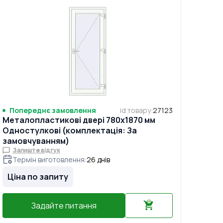
Попереднє замовлення
id товару
:
27123
Металопластикові двері 780x1870 мм
Одностулкові (комплектація: За
замовчуванням)
Залиште відгук
Термін виготовлення
:
26
днів
Ціна по запиту
Задайте питання