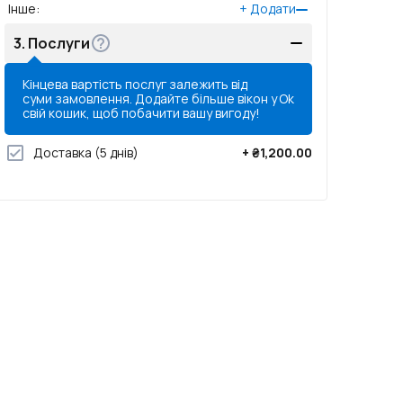
Інше
:
+
Додати
3.
Послуги
Кінцева вартість послуг залежить від
суми замовлення. Додайте більше вікон у
Ok
свій кошик, щоб побачити вашу вигоду!
Доставка
(5 днів)
+
₴1,200.00