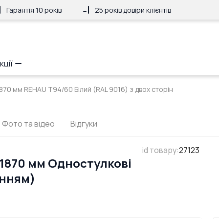
Гарантія 10 років
25 років довіри клієнтів
кції
1870 мм REHAU Т94/60 Білий (RAL 9016) з двох сторін
Фото та відео
Відгуки
id товару
:
27123
1870 мм Одностулкові
анням)