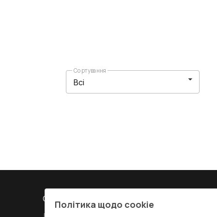
Сортування
СЕРВІС ТА ОБЛУГОВУВАННЯ:
КОНТАКТИ
Політика щодо cookie
Доставка і Оплата
Офіс
:
Украї