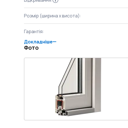
Відкривання
:
Розмір (ширина x висота)
:
Гарантія
:
Докладніше
Фото