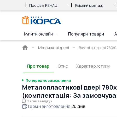
Профіль REHAU
Якісний монтаж
Купити онлайн
Популярні товари
А
Головна
Міжкімнатні двері
Внутрішні двері 780x
сторінка
Про товар
Опис
Характеристики
Попереднє замовлення
Металопластикові двері 780x
(комплектація: За замовчув
Залиште відгук
Термін виготовлення
:
26
днів