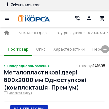
Якісний монтаж
Гарантія 10 ро
Головна
Міжкімнатні двері
Внутрішні двері 800x2000 мм RE
сторінка
Про товар
Опис
Характеристики
Перерізи
id товару
:
141608
Попереднє замовлення
Металопластикові двері
800x2000 мм Одностулкові
(комплектація: Преміум)
Залиште відгук
НАЦ. КЕШБЕК 10%