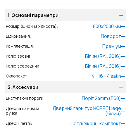
1.
Основні параметри
800
x
2000
мм
Розмір (ширина x висота)
:
Поворот
Відкривання
:
Преміум
Комплектація
:
Білий (RAL 9016)
Колір ззовні
:
Білий (RAL 9016)
Колір зсередини
:
4 - 16 - 4 satin
Склопакет
:
2.
Аксесуари
Поріг 24mm (E60)
Виступаючі пороги
:
Дверний гарнітур HOPPE Liege
Дверна нажимна
ручка
:
(білий)
Петлі віконні комплект
Дверні петлі
: