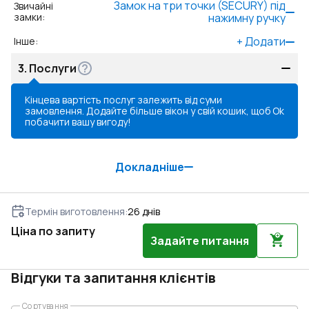
Замок на три точки (SECURY) під
Звичайні
замки
:
нажимну ручку
+
Додати
Інше
:
3.
Послуги
Кінцева вартість послуг залежить від суми
замовлення. Додайте більше вікон у свій кошик, щоб
Ok
побачити вашу вигоду!
Докладніше
Термін виготовлення
:
26
днів
Ціна по запиту
Задайте питання
Відгуки та запитання клієнтів
Сортування