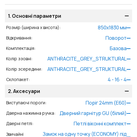
1.
Основні параметри
850
x
1830
мм
Розмір (ширина x висота)
:
Поворот
Відкривання
:
Базова
Комплектація
:
ANTHRACITE_GREY_STRUKTURAL
Колір ззовні
:
ANTHRACITE_GREY_STRUKTURAL
Колір зсередини
:
4 - 16 - 4
Склопакет
:
2.
Аксесуари
Поріг 24mm (E60)
Виступаючі пороги
:
Дверний гарнітур GU (білий)
Дверна нажимна ручка
:
Петлі віконні комплект
Дверні петлі
:
Замок на одну точку (ECONOMY) під
Звичайні