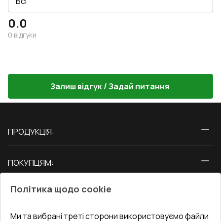
0.0
0
відгуки
Залиш відгук / Задай питання
ПРОДУКЦІЯ:
Вікна
ПОКУПЦЯМ:
Двері
Про нас
Балкони
Політика щодо cookie
СЕРВІС ТА ОБЛУГОВУВАННЯ:
Акції
Тераси
Доставка і Оплата
Блог
Ми та вибрані треті сторони використовуємо файли