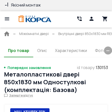
Якісний монтаж
Гарантія 10 ро
Головна
Міжкімнатні двері
Внутрішні двері 850x1830 мм 
сторінка
Про товар
Опис
Характеристики
Фото та 
id товару
:
130153
Попереднє замовлення
Металопластикові двері
850x1830 мм Одностулкові
(комплектація: Базова)
Залиште відгук
НАЦ. КЕШБЕК 10%