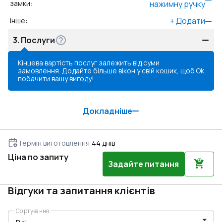
замки
:
нажимну ручку
+
Додати
Інше
:
3.
Послуги
Кінцева вартість послуг залежить від суми
замовлення. Додайте більше вікон у свій кошик, щоб
Ok
побачити вашу вигоду!
Докладніше
Термін виготовлення
:
44
днів
Ціна по запиту
Задайте питання
Відгуки та запитання клієнтів
Сортування