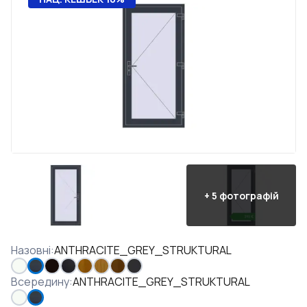
+
5
фотографій
Назовні
:
ANTHRACITE_GREY_STRUKTURAL
Всередину
:
ANTHRACITE_GREY_STRUKTURAL