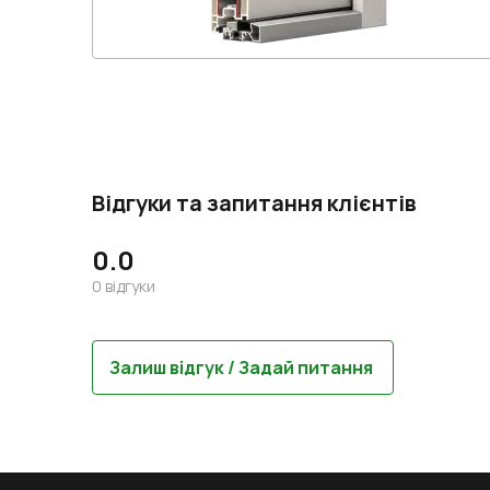
Відгуки та запитання клієнтів
0.0
0
відгуки
Залиш відгук / Задай питання