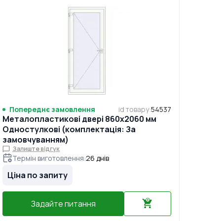
Попереднє замовлення
id товару
:
54537
Металопластикові двері 860x2060 мм
Одностулкові (комплектація: За
замовчуванням)
Залиште відгук
Термін виготовлення
:
26
днів
Ціна по запиту
Задайте питання