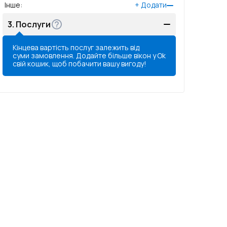
Інше
:
+
Додати
3.
Послуги
Кінцева вартість послуг залежить від
суми замовлення. Додайте більше вікон у
Ok
свій кошик, щоб побачити вашу вигоду!