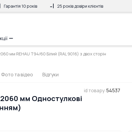
Гарантія 10 років
25 років довіри клієнтів
кції
2060 мм REHAU Т94/60 Білий (RAL 9016) з двох сторін
Фото та відео
Відгуки
id товару
:
54537
x2060 мм Одностулкові
анням)