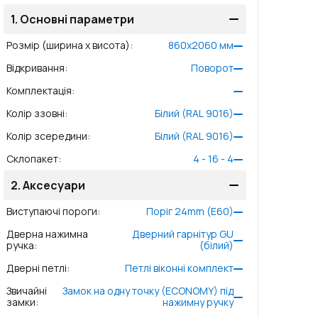
1.
Основні параметри
Розмір (ширина x висота)
:
860
x
2060
мм
Відкривання
:
Поворот
Комплектація
:
Колір ззовні
:
Білий (RAL 9016)
Колір зсередини
:
Білий (RAL 9016)
Склопакет
:
4 - 16 - 4
2.
Аксесуари
Виступаючі пороги
:
Поріг 24mm (E60)
Дверна нажимна
Дверний гарнітур GU
ручка
:
(білий)
Дверні петлі
:
Петлі віконні комплект
Звичайні
Замок на одну точку (ECONOMY) під
замки
:
нажимну ручку