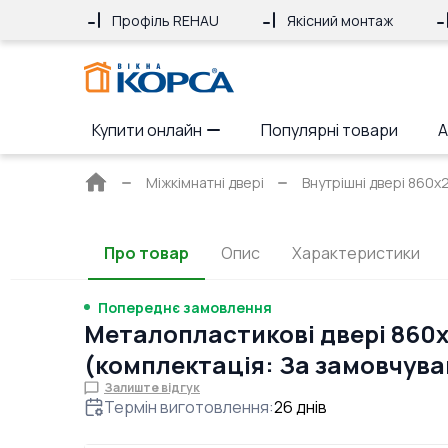
Профіль REHAU
Якісний монтаж
Купити онлайн
Популярні товари
А
Головна
Міжкімнатні двері
Внутрішні двері 860x
сторінка
Про товар
Опис
Характеристики
Попереднє замовлення
Металопластикові двері 860
(комплектація: За замовчув
Залиште відгук
Термін виготовлення
:
26
днів