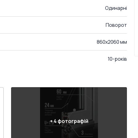
Одинарні
Поворот
860x2060 мм
10-років
+
4
фотографій