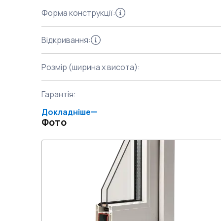
Форма конструкції
:
Відкривання
:
Розмір (ширина x висота)
:
Гарантія
:
Докладніше
Фото