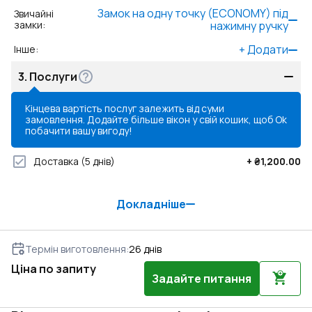
Замок на одну точку (ECONOMY) під
Звичайні
замки
:
нажимну ручку
+
Додати
Інше
:
3.
Послуги
Кінцева вартість послуг залежить від суми
замовлення. Додайте більше вікон у свій кошик, щоб
Ok
побачити вашу вигоду!
Доставка
(5 днів)
+
₴1,200.00
Докладніше
Термін виготовлення
:
26
днів
Ціна по запиту
Задайте питання