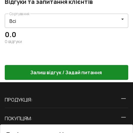
Відгуки та запитання клієнтів
Сортування
0.0
0
відгуки
Залиш відгук / Задай питання
ПРОДУКЦІЯ:
Вікна
ПОКУПЦЯМ:
Двері
Про нас
Балкони