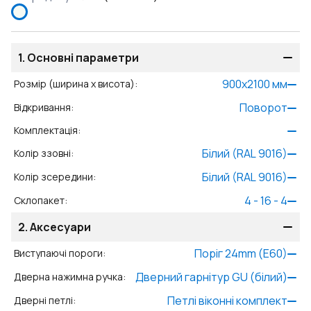
1.
Основні параметри
900
x
2100
мм
Розмір (ширина x висота)
:
Поворот
Відкривання
:
Комплектація
:
Білий (RAL 9016)
Колір ззовні
:
Білий (RAL 9016)
Колір зсередини
:
4 - 16 - 4
Склопакет
:
2.
Аксесуари
Поріг 24mm (E60)
Виступаючі пороги
:
Дверний гарнітур GU (білий)
Дверна нажимна ручка
:
Петлі віконні комплект
Дверні петлі
: