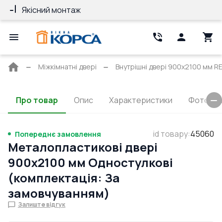
Якісний монтаж
Гарантія 10 ро
Головна
Міжкімнатні двері
Внутрішні двері 900x2100 мм RE
сторінка
Про товар
Опис
Характеристики
Фото та 
id товару
:
45060
Попереднє замовлення
Металопластикові двері
900x2100 мм Одностулкові
(комплектація: За
замовчуванням)
Залиште відгук