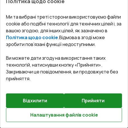
Політика щодо cookie
СЕРВІС ТА ОБЛУГОВУВАННЯ:
Акції
Тераси
Доставка і Оплата
Блог
Ми та вибрані треті сторони використовуємо файли
КОНТАКТИ
cookie або подібні технології для технічних цілей і, за
Гарантія та Сервіс
Адреса гіпермаркета
вашою згодою, для інших цілей, як зазначено в
Офіс
:
Україна, м. Вінниця, вул. Келецька 60 кв. 61
Повернення товару
Як правильно заміряти вікна
Політика щодо cookie
.
Відмова в згоді може
Договір публічної оферти
undefined(undefined)
зробити пов’язані функції недоступними.
Співпраця з нами
i.mgr3@korsa.ua
Ви можете дати згоду на використання таких
технологій, натиснувши кнопку «Прийняти».
Закриваючи це повідомлення, ви продовжуєте без
прийняття.
Відхилити
Прийняти
©
2026
.
Всі права захищені
.
Сайт створено на платформі
Vitrager.com
.
Повідомити про проблему
?
Налаштування файлів cookie