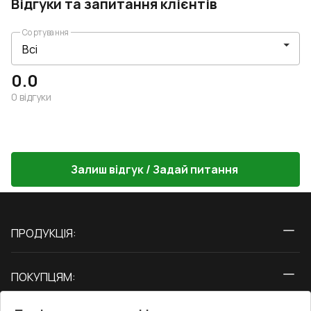
Відгуки та запитання клієнтів
Сортування
0.0
0
відгуки
Залиш відгук / Задай питання
ПРОДУКЦІЯ:
Вікна
ПОКУПЦЯМ:
Двері
Про нас
Балкони