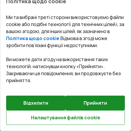
Політика щодо cookie
СЕРВІС ТА ОБЛУГОВУВАННЯ:
Акції
Тераси
Доставка і Оплата
Блог
Ми та вибрані треті сторони використовуємо файли
КОНТАКТИ
cookie або подібні технології для технічних цілей і, за
Гарантія та Сервіс
Адреса гіпермаркета
вашою згодою, для інших цілей, як зазначено в
Офіс
:
Україна, м. Вінниця, вул. Келецька 60 кв. 61
Повернення товару
Як правильно заміряти вікна
Політика щодо cookie
.
Відмова в згоді може
Договір публічної оферти
undefined(undefined)
зробити пов’язані функції недоступними.
Співпраця з нами
i.mgr3@korsa.ua
Ви можете дати згоду на використання таких
технологій, натиснувши кнопку «Прийняти».
Закриваючи це повідомлення, ви продовжуєте без
прийняття.
Відхилити
Прийняти
©
2026
.
Всі права захищені
.
Сайт створено на платформі
Vitrager.com
.
Повідомити про проблему
?
Налаштування файлів cookie