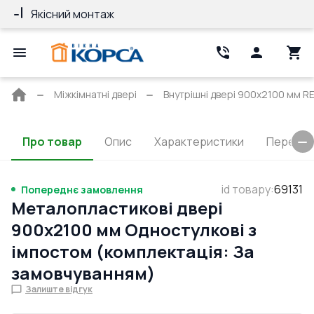
Якісний монтаж
Гарантія 10 ро
Головна
Міжкімнатні двері
Внутрішні двері 900x2100 мм RE
сторінка
Про товар
Опис
Характеристики
Перерізи
id товару
:
69131
Попереднє замовлення
Металопластикові двері
900x2100 мм Одностулкові з
імпостом (комплектація: За
замовчуванням)
Залиште відгук