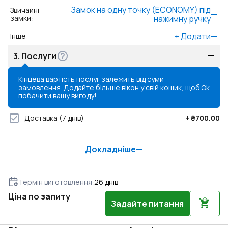
Замок на одну точку (ECONOMY) під
Звичайні
замки
:
нажимну ручку
+
Додати
Інше
:
3.
Послуги
Кінцева вартість послуг залежить від суми
замовлення. Додайте більше вікон у свій кошик, щоб
Ok
побачити вашу вигоду!
Доставка
(7 днів)
+
₴700.00
Докладніше
Термін виготовлення
:
26
днів
Ціна по запиту
Задайте питання