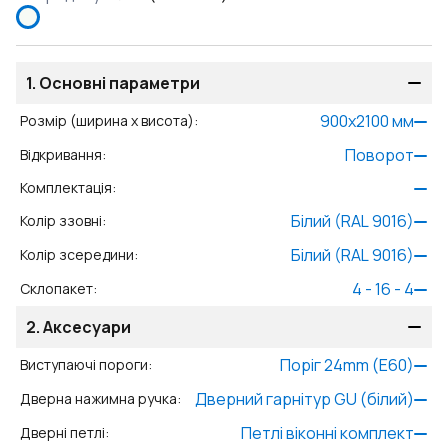
1.
Основні параметри
900
x
2100
мм
Розмір (ширина x висота)
:
Поворот
Відкривання
:
Комплектація
:
Білий (RAL 9016)
Колір ззовні
:
Білий (RAL 9016)
Колір зсередини
:
4 - 16 - 4
Склопакет
:
2.
Аксесуари
Поріг 24mm (E60)
Виступаючі пороги
:
Дверний гарнітур GU (білий)
Дверна нажимна ручка
:
Петлі віконні комплект
Дверні петлі
: