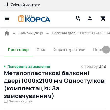
Якісний монтаж
Гарантія 10 ро
Головна
Балконні двері
Балконні двері 1000x2100 мм REHAU
сторінка
Про товар
Опис
Характеристики
Перерізи
id товару
:
349
Попереднє замовлення
Металопластикові балконні
двері 1000x2100 мм Одностулкові
(комплектація: За
замовчуванням)
Залиште відгук