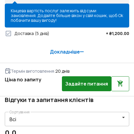
Кінцева вартість послуг залежить від суми
замовлення. Додайте більше вікон у свій кошик, щоб
Ok
побачити вашу вигоду!
Доставка
(5 днів)
+
₴1,200.00
Докладніше
Термін виготовлення
:
20
днів
Ціна по запиту
Задайте питання
Відгуки та запитання клієнтів
Сортування
0.0