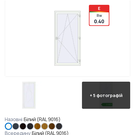
E
Rw
0.40
+
5
фотографій
Назовні
:
Білий (RAL 9016)
Всередину
:
Білий (RAL 9016)