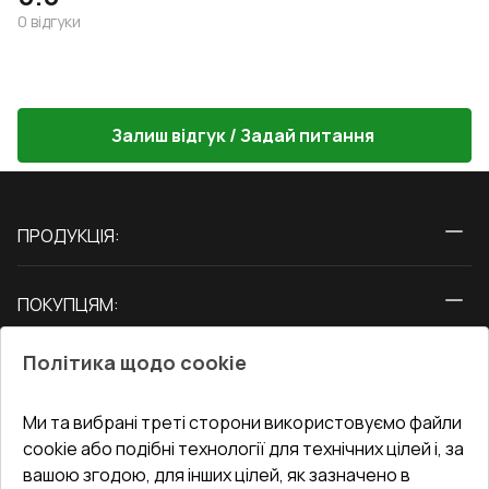
0
відгуки
Залиш відгук / Задай питання
ПРОДУКЦІЯ:
Вікна
ПОКУПЦЯМ:
Двері
Про нас
Балкони
Політика щодо cookie
СЕРВІС ТА ОБЛУГОВУВАННЯ:
Акції
Тераси
Доставка і Оплата
Блог
Ми та вибрані треті сторони використовуємо файли
КОНТАКТИ
cookie або подібні технології для технічних цілей і, за
Гарантія та Сервіс
Адреса гіпермаркета
вашою згодою, для інших цілей, як зазначено в
Офіс
:
Україна, м. Вінниця, вул. Келецька 60 кв. 61
Повернення товару