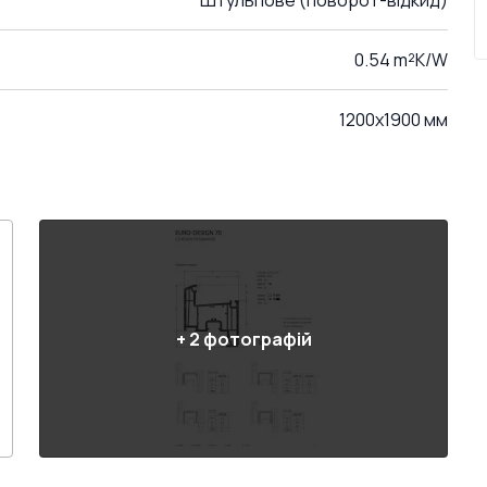
Штульпове (поворот-відкид)
0.54 m²K/W
1200x1900 мм
+
2
фотографій