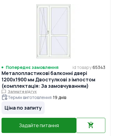
Попереднє замовлення
id товару
:
65343
Металопластикові балконні двері
1200x1900 мм Двостулкові з імпостом
(комплектація: За замовчуванням)
Залиште відгук
Термін виготовлення
:
19
днів
Ціна по запиту
Задайте питання