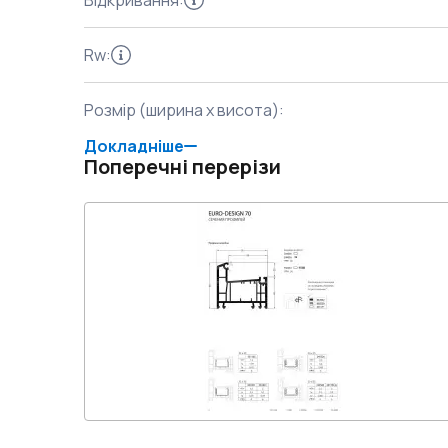
Відкривання
:
Rw
:
Розмір (ширина x висота)
:
Докладніше
Поперечні перерізи