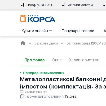
Профіль REHAU
Якісний монтаж
Купити онлайн
Популярні товари
А
Головна
Балконні двері
Балконні двері 1200x190
сторінка
Про товар
Опис
Характеристики
Попереднє замовлення
Металопластикові балконні д
імпостом (комплектація: За
Залиште відгук
Термін виготовлення
:
19
днів