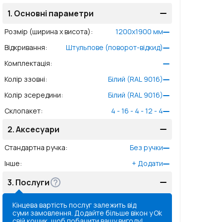
1.
Основні параметри
Розмір (ширина x висота)
:
1200
x
1900
мм
Відкривання
:
Штульпове (поворот-відкид)
Комплектація
:
Колір ззовні
:
Білий (RAL 9016)
Колір зсередини
:
Білий (RAL 9016)
Склопакет
:
4 - 16 - 4 - 12 - 4
2.
Аксесуари
Стандартна ручка
:
Без ручки
Інше
:
+
Додати
3.
Послуги
Кінцева вартість послуг залежить від
суми замовлення. Додайте більше вікон у
Ok
свій кошик, щоб побачити вашу вигоду!