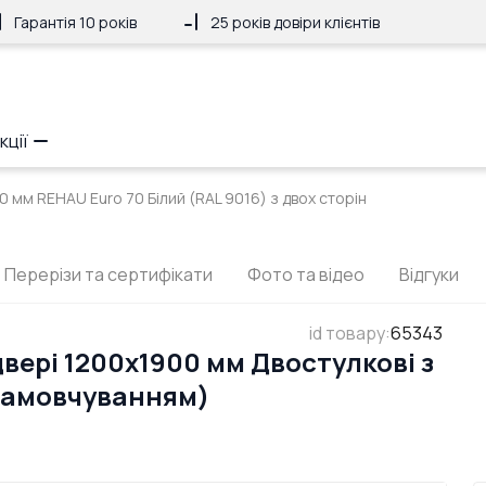
Гарантія 10 років
25 років довіри клієнтів
кції
0 мм REHAU Euro 70 Білий (RAL 9016) з двох сторін
Перерізи та сертифікати
Фото та відео
Відгуки
id товару
:
65343
вері 1200x1900 мм Двостулкові з
 замовчуванням)