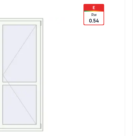
E
Rw
0.54