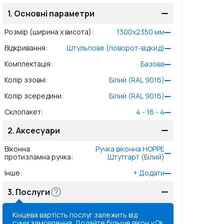
1.
Основні параметри
Розмір (ширина x висота)
:
1300
x
2350
мм
Відкривання
:
Штульпове (поворот-відкид)
Комплектація
:
Базова
Колір ззовні
:
Білий (RAL 9016)
Колір зсередини
:
Білий (RAL 9016)
Склопакет
:
4 - 16 - 4
2.
Аксесуари
Віконна
Ручка віконна HOPPE
протизламна ручка
:
Штутгарт (Білий)
Інше
:
+
Додати
3.
Послуги
Кінцева вартість послуг залежить від
суми замовлення. Додайте більше вікон у
Ok