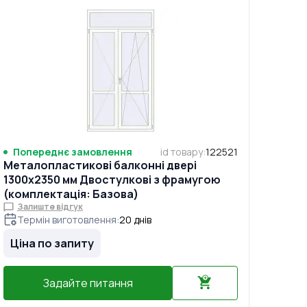
Попереднє замовлення
id товару
:
122521
Металопластикові балконні двері
1300x2350 мм Двостулкові з фрамугою
(комплектація: Базова)
Залиште відгук
Термін виготовлення
:
20
днів
Ціна по запиту
Задайте питання