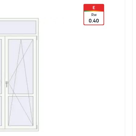
E
Rw
0.40