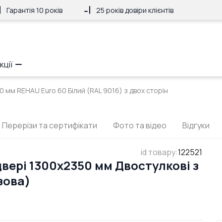
Гарантія 10 років
25 років довіри клієнтів
кції
0 мм REHAU Euro 60 Білий (RAL 9016) з двох сторін
Перерізи та сертифікати
Фото та відео
Відгуки
id товару
:
122521
вері 1300x2350 мм Двостулкові з
зова)