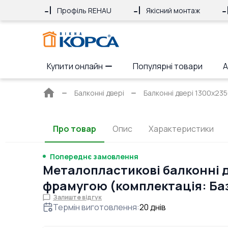
Профіль REHAU
Якісний монтаж
Купити онлайн
Популярні товари
А
Головна
Балконні двері
Балконні двері 1300x235
сторінка
Про товар
Опис
Характеристики
Попереднє замовлення
Металопластикові балконні д
фрамугою (комплектація: Ба
Залиште відгук
Термін виготовлення
:
20
днів