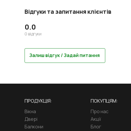
Відгуки та запитання клієнтів
0.0
0
відгуки
Залиш відгук / Задай питання
ПРОДУКЦІЯ:
ПОКУПЦЯМ:
Вікна
Про нас
Двері
Акції
Балкони
Блог