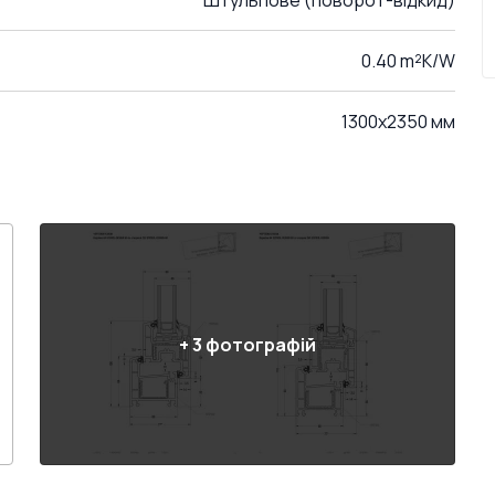
Штульпове (поворот-відкид)
0.40 m²K/W
1300x2350 мм
+
3
фотографій