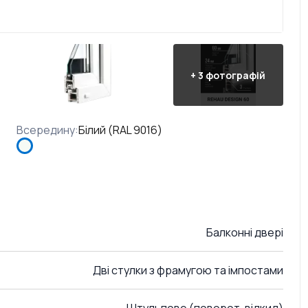
+
3
фотографій
Всередину
:
Білий (RAL 9016)
Балконні двері
Дві стулки з фрамугою та імпостами