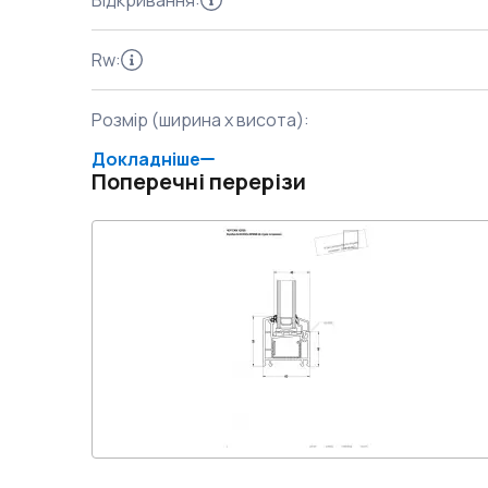
Відкривання
:
Rw
:
Розмір (ширина x висота)
:
Докладніше
Поперечні перерізи