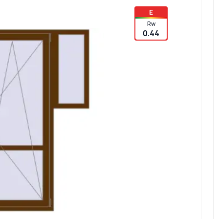
E
Rw
0.44