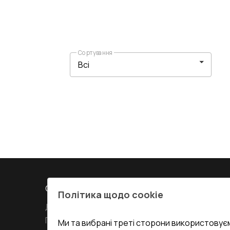
Сортування
СЕРВІС ТА ОБЛУГОВУВАННЯ:
КОНТАКТИ
Політика щодо cookie
Доставка і Оплата
Офіс
:
Украї
61
Гарантія та Сервіс
Ми та вибрані треті сторони використовуєм