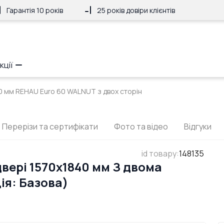
Гарантія 10 років
25 років довіри клієнтів
кції
40 мм REHAU Euro 60 WALNUT з двох сторін
Перерізи та сертифікати
Фото та відео
Відгуки
id товару
:
148135
вері 1570x1840 мм З двома
ія: Базова)