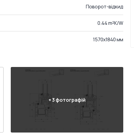
Поворот-відкид
0.44 m²K/W
1570x1840 мм
+
3
фотографій