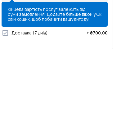
Кінцева вартість послуг залежить від
суми замовлення. Додайте більше вікон у
Ok
свій кошик, щоб побачити вашу вигоду!
Доставка
(7 днів)
+
₴700.00