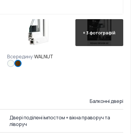
+
3
фотографій
Всередину
:
WALNUT
Балконні двері
Двері поділені імпостом + вікна праворуч та
ліворуч