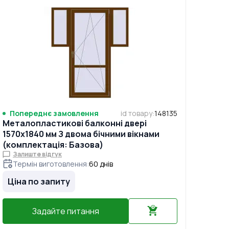
Попереднє замовлення
id товару
:
148135
Металопластикові балконні двері
1570x1840 мм З двома бічними вікнами
(комплектація: Базова)
Залиште відгук
Термін виготовлення
:
60
днів
Ціна по запиту
Задайте питання