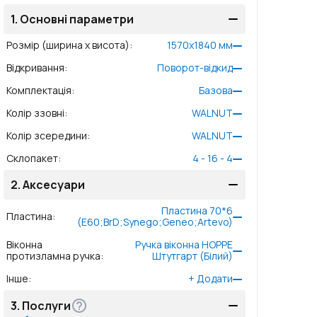
1.
Основні параметри
Розмір (ширина x висота)
:
1570
x
1840
мм
Відкривання
:
Поворот-відкид
Комплектація
:
Базова
Колір ззовні
:
WALNUT
Колір зсередини
:
WALNUT
Склопакет
:
4 - 16 - 4
2.
Аксесуари
Пластина 70*6
Пластина
:
(E60;BrD;Synego;Geneo;Artevo)
Віконна
Ручка віконна HOPPE
протизламна ручка
:
Штутгарт (Білий)
Інше
:
+
Додати
3.
Послуги