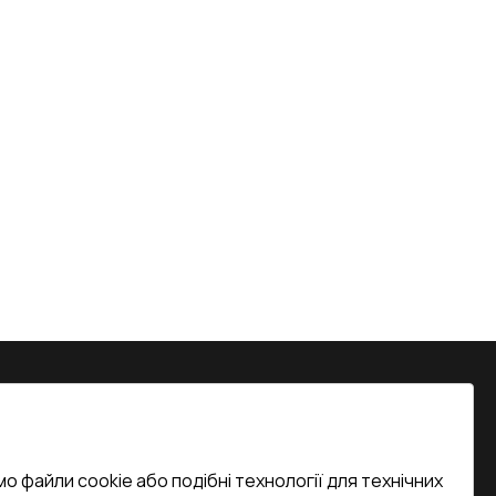
на, м. Вінниця, вул. Келецька 60 кв.
о файли cookie або подібні технології для технічних