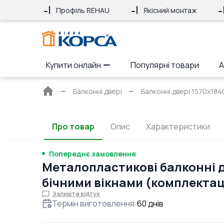
Профіль REHAU
Якісний монтаж
Купити онлайн
Популярні товари
А
Головна
Балконні двері
Балконні двері 1570x18
сторінка
Про товар
Опис
Характеристики
Попереднє замовлення
Металопластикові балконні д
бічними вікнами (комплектац
Залиште відгук
Термін виготовлення
:
60
днів