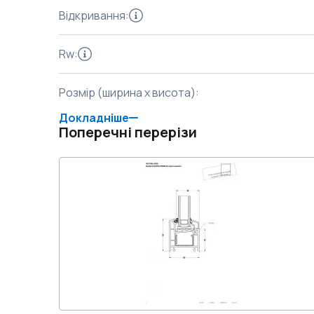
Відкривання
:
Rw
:
Розмір (ширина x висота)
:
Докладніше
Поперечні перерізи